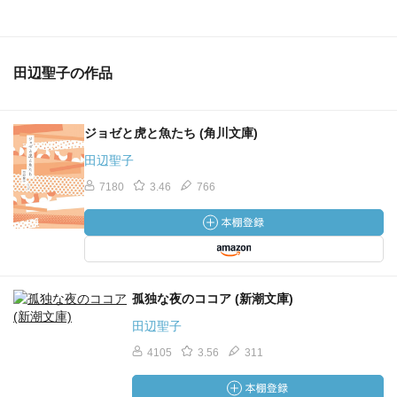
田辺聖子の作品
ジョゼと虎と魚たち (角川文庫)
田辺聖子
7180
3.46
766
孤独な夜のココア (新潮文庫)
田辺聖子
4105
3.56
311