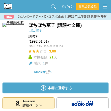
ログイン
新規会員登録
【ビルボードジャパンコラボ企画】2026年上半期話題作を考察
NEW
ぼちぼち草子 (講談社文庫)
田辺聖子
講談社
(1992.01.01)
ISBN・EAN:
9784061852136
3.00
本棚登録:
21
人
感想:
1
件
Kindle版
本棚に登録する
Amazon
詳細ページへ