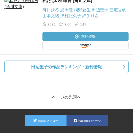
私たちの金曜日 (角川文庫)
有川ひろ 恩田陸 桐野夏生 田辺聖子 三宅香帆
山本文緒 津村記久子 綿矢りさ
3281
3.06
147
田辺聖子の作品ランキング・新刊情報
ページの先頭へ
Twitterフォロー
Facebookページ