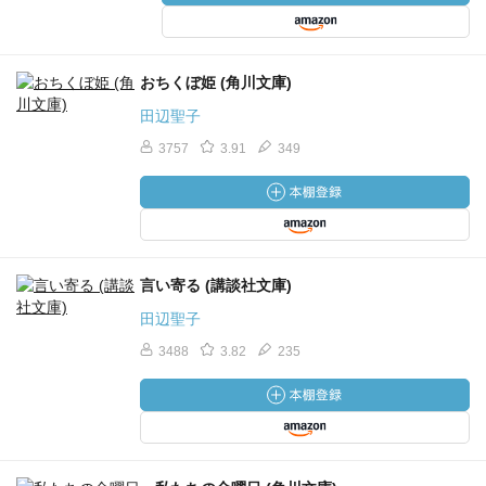
おちくぼ姫 (角川文庫)
田辺聖子
3757
3.91
349
言い寄る (講談社文庫)
田辺聖子
3488
3.82
235