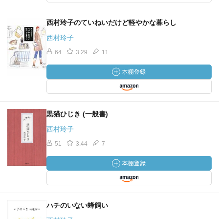
西村玲子のていねいだけど軽やかな暮らし
西村玲子
64
3.29
11
黒猫ひじき (一般書)
西村玲子
51
3.44
7
ハチのいない蜂飼い