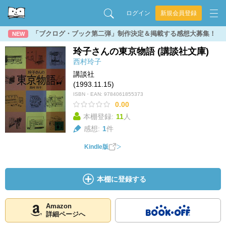
ログイン
新規会員登録
「ブクログ・ブック第二弾」制作決定＆掲載する感想大募集！
NEW
玲子さんの東京物語 (講談社文庫)
西村玲子
講談社
(1993.11.15)
ISBN・EAN:
9784061855373
0.00
本棚登録:
11
人
感想:
1
件
Kindle版
本棚に登録する
Amazon
詳細ページへ