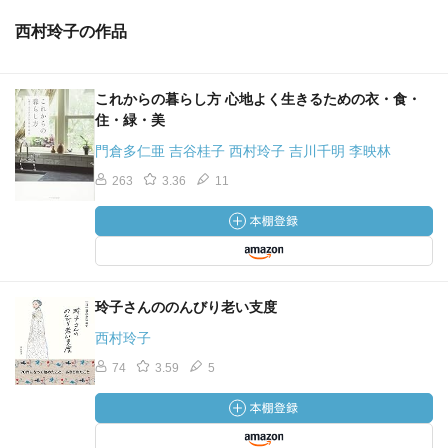
西村玲子の作品
これからの暮らし方 心地よく生きるための衣・食・
住・緑・美
門倉多仁亜 吉谷桂子 西村玲子 吉川千明 李映林
263
3.36
11
玲子さんののんびり老い支度
西村玲子
74
3.59
5