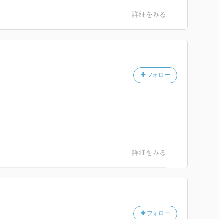
詳細をみる
読み返して全く内容を覚えていない事にビックリしまし
いるという事は、当時の私にはあまり心に響かなかった
じみ読める内容だと思いました。
フォロー
にいた事もあり、世間ズレしてなくて頼りなげな所があ
ある。
われた感覚だという事で、そのあたりは作者の経験がそ
いました。
ある面白いお話だと思いました。
。
詳細をみる
フォロー