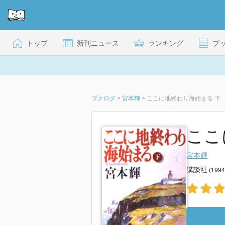
トップ
新刊ニュース
ランキング
ブ
ブクログ
>
宮本輝
>
ここに地終わり海始まる 下
ここ
宮本輝
講談社
(199