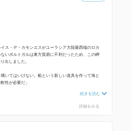
ルイス・デ・カモンエスがユーラシア大陸最西端のロカ
いないポルトガルは東方貿易に不利だったため、この岬
乗り出しました。
と嘆いてはいけない。船という新しい道具を作って海と
柔軟性が必要だ」
戸市生れ。追手門学院大学文学部卒業。広告代理店勤務等
詳細をみる
宰治賞を、翌年「螢川」で芥川賞を受賞。その後、結核
が、回復後、旺盛な執筆活動をすすめる。『道頓堀川』
』『優駿』（吉川英治文学賞）『約束の冬』『にぎやか