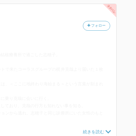
フォロー
の結核療養所で過ごした志穂子。
ートで来たコーラスグループの梶井克哉より届いた１枚
には、＜ここに地終わり海始まる＞という言葉が刻まれ
車に乗り克哉に会いに行く。
散しており、克哉の行方も知れない事を知る。
ションから逃れ、志穂子と同じ診療所にいた女性のもと
たつもりで書かれたものが、間違って志穂子に届けられ