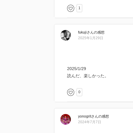
1
２０年以上前に読んだ本ですが、
た。
これだけスッポリ記憶から抜けて
fukuji
さん
の感想
のだと思います。
2025年1月29日
今読むと、とても興味深く、しみ
主人公の志穂子は１８年間診療所
りますが、その反面人を見る目が
2025/1/29
それは診療所の人間関係を見て養
読んだ、楽しかった。
のまま文章になっているように思
上巻を読み直して十分読み応えの
今読み返してよかったと思います
0
yonogrit
さん
の感想
2024年7月7日