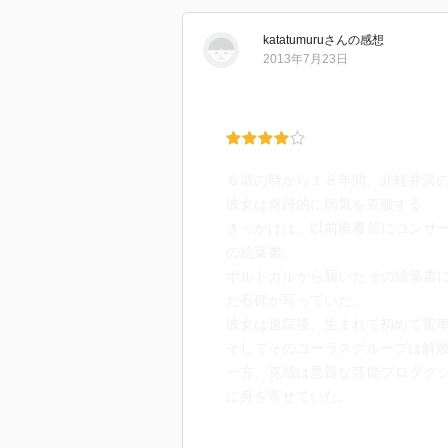
katatumuru
さん
の感想
2013年7月23日
６歳の時から１８年間、北軽井沢
彼女は奇跡的に病気を克服する。
きっかけは、以前療養所にコンサ
の絵葉書。
ポルトガルから届いたその絵葉書
た石碑が写っていた。
彼女は退院後、生まれて初めて電
そしてそのコーラスグループは解
一方、克哉は悪質な芸能プロダク
に身を寄せていた。
実は例の絵葉書はその女性にあて
たものだった。