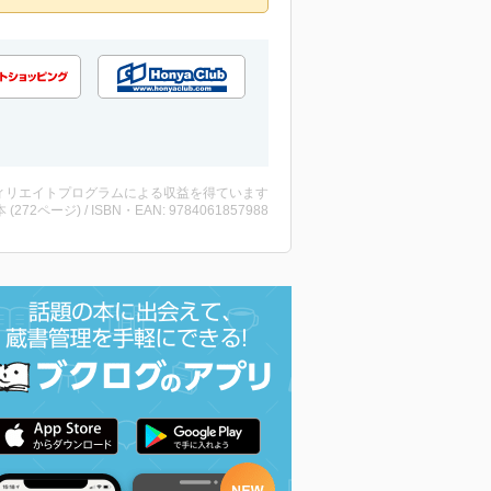
ィリエイトプログラムによる収益を得ています
・本 (272ページ) / ISBN・EAN: 9784061857988