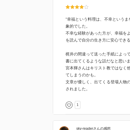
“幸福という料理は、不幸というま
象的でした。
不幸な経験があった方が、幸福を
を読んで自分の生き方に安心でき
梶井の間違って送った手紙によっ
書に出てくるような話だなと思い
宮本輝さんはキリスト教ではなく
てしまうのかも。
文章が優しく、出てくる登場人物
されました。
1
sky-reader
さん
の感想