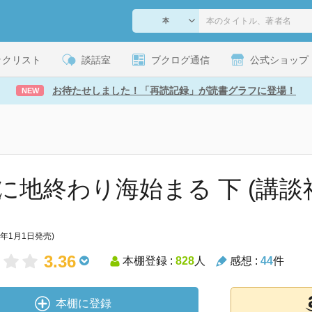
ックリスト
談話室
ブクログ通信
公式ショップ
お待たせしました！「再読記録」が読書グラフに登場！
NEW
に地終わり海始まる 下 (講談
4年1月1日発売)
3.36
本棚登録 :
828
人
感想 :
44
件
本棚に登録