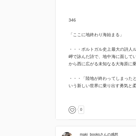
346
「ここに地終わり海始まる」
・・・ポルトガル史上最大の詩人
岬で詠んだ詩で、地中海に面して
から西に広がる未知なる大海原に
・・・「陸地が終わってしまった
いう新しい世界に乗り出す勇気と
宮本輝
1947（昭和22）年、兵庫県神
0
を経て、1977年「泥の河」で太
のため二年ほどの療養生活を送る
『錦繍』『青が散る』『流転の海
maki_books
さん
の感想