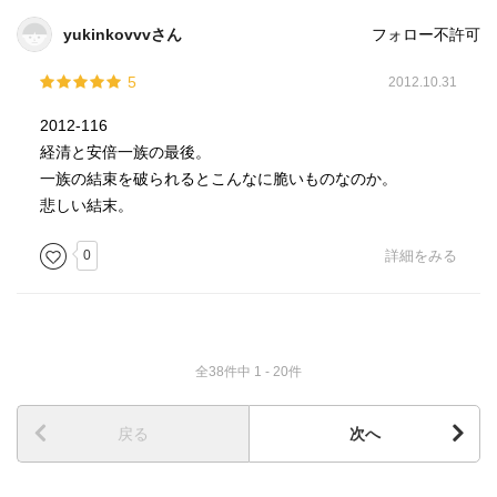
変え、伝承を持つ場所を破壊する。それを行いながら地方
文化の復権を叫んだとて意味がないのではないかとつくづ
yukinkovvvさん
フォロー不許可
く感じた。せめて文字の上だけでもそれを果たしたい。そ
れがこの巻の大きな支えとなったのは確かだ。
5
2012.10.31
2012-116
ほぇ～。
経清と安倍一族の最後。
一族の結束を破られるとこんなに脆いものなのか。
ｐ435 差別
悲しい結末。
「東北人はどんな逆境にもめげず黙々とわが道をゆくエ
ライ人。スバラシイデスネー。」
0
詳細をみる
こう言われるのは褒められてると思っていたけど、よく
考えたら、まるきり使役する側の理想だって。
騙りだね。「君達は偉いねぇ～。働くのが好きなんだね
全38件中 1 - 20件
ぇ~。さすがだよぉ。じゃあこれもお願いしちゃおうっかな
ぁ～。」ブラック企業のやり口だ。東北人にそうあれと、
言葉で、言霊で縛りをかけている。やべぇ。
戻る
次へ