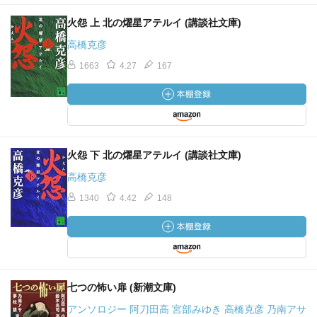
火怨 上 北の燿星アテルイ (講談社文庫)
高橋克彦
1663
4.27
167
火怨 下 北の燿星アテルイ (講談社文庫)
高橋克彦
1340
4.42
148
七つの怖い扉 (新潮文庫)
アンソロジー 阿刀田高 宮部みゆき 高橋克彦 乃南アサ