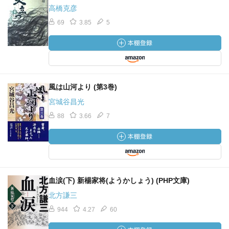
高橋克彦
しかし、、、弱い。真面目すぎるからかなー。弱みに付
け込まれて、炎は鎮火してしまう。昔からそうなのかも
69
3.85
5
な、そう思ってしまう。敵を騙す強さを持っているから、
朝廷は権力者になれているのだろう。
やはり「強さ」＝「悪」で、「弱さ」＝「美」なのだろ
う。武士としての在り方・美学を貫けば、悪い敵には勝て
風は山河より (第3巻)
っこないのだ。
宮城谷昌光
その美しくあることが東北の民には強制されているとい
88
3.66
7
うのは…心が痛くなった。
美しさは、個人が持つもの。「他人に美しさを持たされ
る」この状態を見つけたら恐ろしさを覚えるようにしよ
う。
血涙(下) 新楊家将(ようかしょう) (PHP文庫)
北方謙三
944
4.27
60