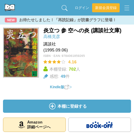
ログイン
新規会員登録
お待たせしました！「再読記録」が読書グラフに登場！
NEW
炎立つ 参 空への炎 (講談社文庫)
高橋克彦
講談社
(1995.09.06)
ISBN・EAN:
9784061859265
4.16
本棚登録:
702
人
感想:
49
件
Kindle版
本棚に登録する
Amazon
詳細ページへ