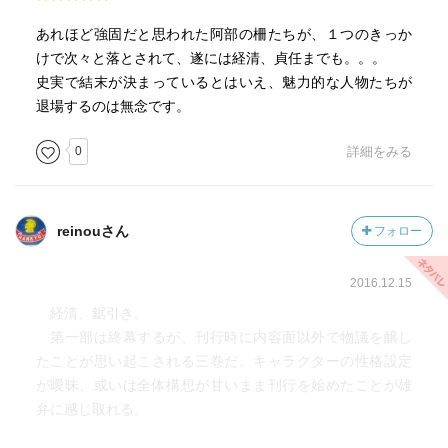
間ばかりにしちゃ、可哀相ですね。
あれほど強固だと思われた阿部の柵たちが、１つのきっか
※ちなみに巻末にあった杉浦日向子さんの文章も酷かった
けで次々と落とされて、遂には経清、貞任までも。。。
です。
史実で結末が決まっているとはいえ、魅力的な人物たちが
退場するのは無念です。
0
詳細をみる
reinouさん
フォロー
2016.12.15
経清、鋸引き。
第一部は終幕するが、刊行時に内容面以外で物議を醸し
たことが思い起こされる三巻だ。キャラクターの性格設定
が曖昧、或いは全体構想が甘いまま刊行を始めたことが雄
弁に感じ取れる。