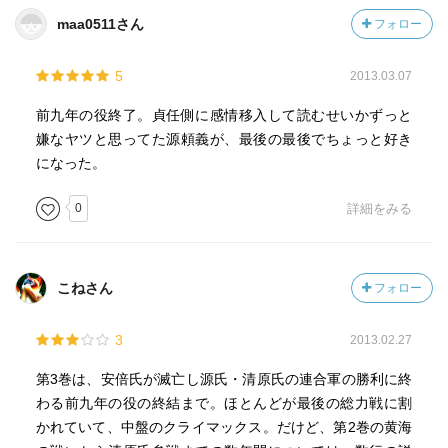
経清は戦慄した。
maa0511さん
フォロー
ｐ366 女のせいで
5
2013.03.07
貞任は母の瑞乃、妻の流麗のために頼義との戦に臨むこ
とになった。女の情念のために、東北の民の命が何千と失
前九年の役終了。貞任側に感情移入して読むせいかずっと
われた。
嫌なヤツと思ってた源頼義が、最後の最後でちょっと好き
女は正義に生きる。それも、気色悪いほど清廉潔白な正
になった。
義に生きる。その清さが毒となって、息を断たれる者が出
る。
0
詳細をみる
女は…こわい…。
とはいえ、これは貞任も悪そうだ。流麗と会話をしなか
こねさん
フォロー
った貞任も悪い。交流せずに、理解し合おうとするから、
相手の気持ちを捏造し合うことになって、狂気に行き着
3
2013.02.27
く。男は黙って…がカッコイイし、当時の武士はそういう
もんだろうけれど、、、
第3巻は、安倍氏が滅亡し源氏・清原氏の連合軍の勝利に終
貞任、あなたに見習いたいと思う。
わる前九年の役の終結まで。ほとんどが最後の総力戦に割
かれていて、中盤のクライマックス。だけど、第2巻の黄海
ｐ372 青い炎