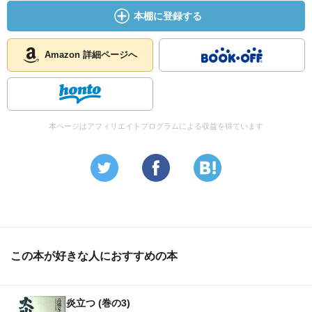
本棚に登録する
＿＿＿＿＿＿＿
Amazon 詳細ページへ
炎立つの炎とは
QEDの読みすぎな僕からすると、タタラ場の火炉のこと
本ページはアフィリエイトプログラムによる収益を得ています
を指しているのかなと思う。製鉄民だった東北の人々が蜂
起する。それは再びタタラ場に火が灯って、燃え盛る火炎
となって朝廷の下まで燃やし尽くさん勢いを持つというこ
となのかな。
今回の吉次とかの言葉でぐっとそう思った。
この本が好きな人におすすめの本
炎立つ (巻の3)