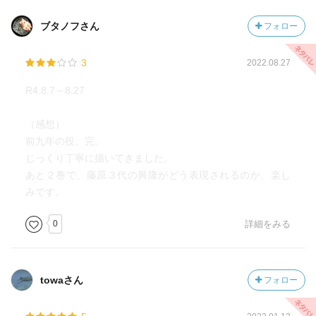
ブタノフさん
フォロー
3
2022.08.27
R4.8.7～8.27
（感想）
前九年の役、完。
じっくり丁寧に描いてきました。
あと２巻で、藤原３代の興隆がどう表現されるのか、楽し
みです。
0
詳細をみる
towaさん
フォロー