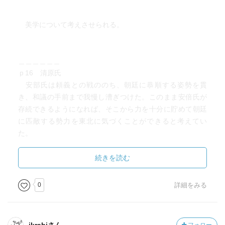
美学について考えさせられる。
＿＿＿＿＿＿
ｐ16 清原氏
安部氏は頼義との戦ののち、朝廷に恭順する姿勢を貫
き、和議の手前まで我慢し漕ぎつけた。このまま安倍氏が
存続できるようになれば、そこから力を十分に貯めて朝廷
に匹敵する勢力を東北に気づくことができると考えてい
た。
しかし、もしそうなると困るのは清原氏である。安倍が
強くなるということは、東北に勢力を持つ清原氏は潰され
続きを読む
るか飲み込まれるかのどちらかである。だから、もし安部
氏が朝廷と和議を持つようなら、頼義としてもピンチだ
0
詳細をみる
が、清原を味方に引き入れる最後のチャンスになるのであ
る。