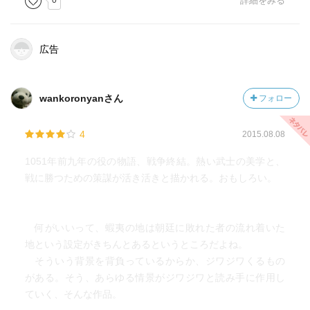
0
詳細をみる
広告
wankoronyanさん
フォロー
4
2015.08.08
1051年前九年の役の物語、戦争終結。熱い武士の美学と、
戦に勝つための策謀が活き活きと描かれる。おもしろい。
何がいいって、蝦夷の地は朝廷に敗れた者の流れ着いた
地という設定がきちんとあるというところだよね。
そういう背景を背負っているからか、ジワジワくるもの
がある。そう、あらゆる情景がジワジワと読み手に作用し
ていく、そんな作品。