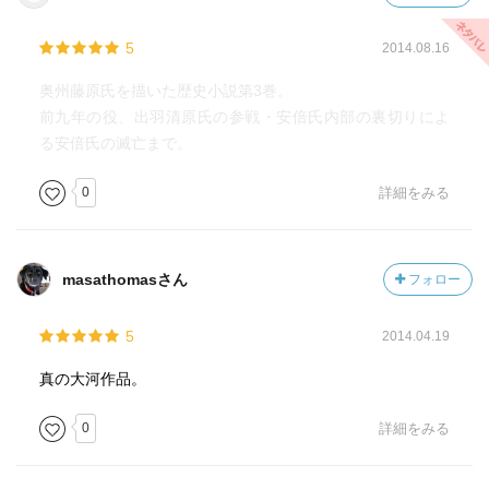
いわれた。陸奥に大國主を祀った神社が多いと思わなかっ
たか。物部の祭神は蛇、素戔嗚が倒した八岐大蛇も蛇だ。
5
2014.08.16
大國主とて元は「大穴持」、火炉を持つ者よ。」
物部氏の子孫の吉次は追われた者と言うこと。騙りだ
奥州藤原氏を描いた歴史小説第3巻。
ね。これ、QEDで読んだ。
前九年の役、出羽清原氏の参戦・安倍氏内部の裏切りによ
る安倍氏の滅亡まで。
ｐ62 長髄彦
安倍の祖先は安倍長髄彦だという。神武天皇の東征で最
0
詳細をみる
後まで戦った近畿の豪族である。敗れて東北に逃れてき
た。
masathomasさん
フォロー
ｐ244 戦馴れ
源頼義の強さは何か。それは経験による忍耐強さにある
5
2014.04.19
と経清は読んだ。若さゆえに戦の勝機を逃すことがある。
我慢できず無謀な戦闘をしたり、兵を死なせたショックか
真の大河作品。
ら精神を病んだり、作戦失敗で早々に諦めてしまった
り…。頼義は経験から陸奥で12年も耐えて、この戦までこ
0
詳細をみる
ぎつけた。戦のチャンスを12年かけて熟成させたのであ
る。こんなことができるなんて、稀代の強者よ。