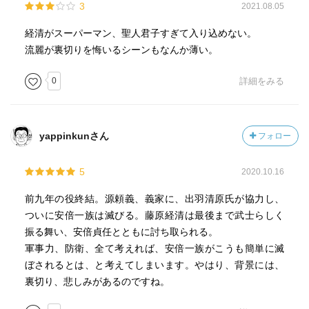
3
2021.08.05
経清がスーパーマン、聖人君子すぎて入り込めない。
流麗が裏切りを悔いるシーンもなんか薄い。
0
詳細をみる
yappinkunさん
フォロー
5
2020.10.16
前九年の役終結。源頼義、義家に、出羽清原氏が協力し、
ついに安倍一族は滅びる。藤原経清は最後まで武士らしく
振る舞い、安倍貞任とともに討ち取られる。
軍事力、防衛、全て考えれば、安倍一族がこうも簡単に滅
ぼされるとは、と考えてしまいます。やはり、背景には、
裏切り、悲しみがあるのですね。