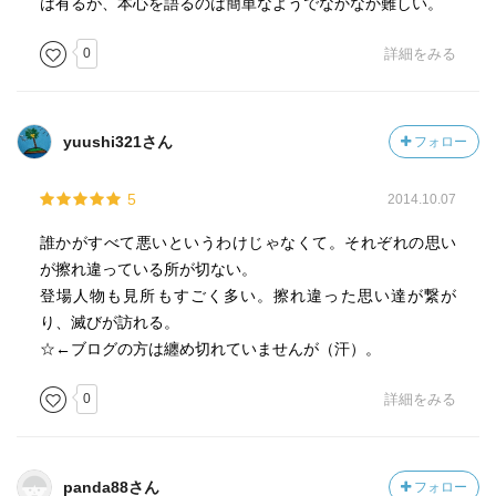
は有るが、本心を語るのは簡単なようでなかなか難しい。
り東北の地の平和を乱した。安倍貞任は力で罪を作った。
その強すぎる力は恐怖を産み敵を作って、これから戦を始
0
詳細をみる
めさせる。誰が悪いわけではない。持ちすぎる「力」が罪
を作るのである。まさに「悪」は「力」だ。
これから清原が東北を納めるようになれば、そこからは
yuushi321さん
フォロー
清原が「悪」である。清原武則は一笑に付した。
5
2014.10.07
ｐ54 都母ノ石碑(ﾂﾓﾉｾｷﾋ)
坂上田村麻呂が東北を津軽まで平定した暁に、「日本中
誰かがすべて悪いというわけじゃなくて。それぞれの思い
央」の文字を刻み込んだ。それが朝廷の力の証になった
が擦れ違っている所が切ない。
が、それから百年もすると津軽の地は朝廷の入り込めない
登場人物も見所もすごく多い。擦れ違った思い達が繋が
地となった。そして今の安部氏がいる。
り、滅びが訪れる。
☆←ブログの方は纏め切れていませんが（汗）。
ｐ61 蝦夷の祖先
金売吉次は言う「この国は我らが開いた国だった。我ら
0
詳細をみる
の祖先は出雲を本拠としていたが、帝の勢力に追われて諏
訪や津軽に逃れた。斐伊川という川が出雲に流れている
が、斐伊を本拠とした民ということで祖先は斐の本の民と
panda88さん
フォロー