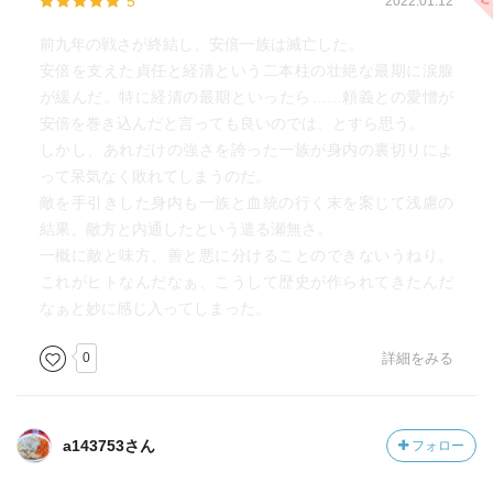
5
2022.01.12
前九年の戦さが終結し、安倍一族は滅亡した。
安倍を支えた貞任と経清という二本柱の壮絶な最期に涙腺
が緩んだ。特に経清の最期といったら……頼義との愛憎が
安倍を巻き込んだと言っても良いのでは、とすら思う。
しかし、あれだけの強さを誇った一族が身内の裏切りによ
って呆気なく敗れてしまうのだ。
敵を手引きした身内も一族と血統の行く末を案じて浅慮の
結果、敵方と内通したという遣る瀬無さ。
一概に敵と味方、善と悪に分けることのできないうねり。
これがヒトなんだなぁ、こうして歴史が作られてきたんだ
なぁと妙に感じ入ってしまった。
0
詳細をみる
a143753さん
フォロー