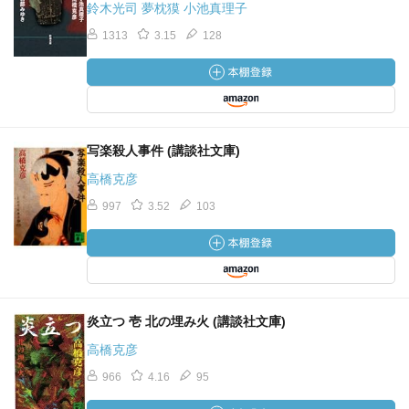
鈴木光司 夢枕獏 小池真理子
1313
3.15
128
写楽殺人事件 (講談社文庫)
高橋克彦
997
3.52
103
炎立つ 壱 北の埋み火 (講談社文庫)
高橋克彦
966
4.16
95