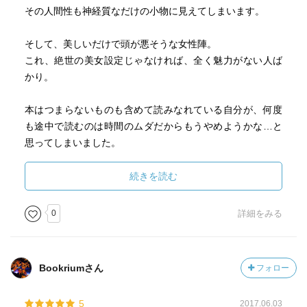
その人間性も神経質なだけの小物に見えてしまいます。
そして、美しいだけで頭が悪そうな女性陣。
これ、絶世の美女設定じゃなければ、全く魅力がない人ば
かり。
本はつまらないものも含めて読みなれている自分が、何度
も途中で読むのは時間のムダだからもうやめようかな…と
思ってしまいました。
内容的にかなり下調べがいるだろうし大変な作品だろうと
続きを読む
は思うけれども、これはつまらない。
これだけ登場人物がいるのならば、ある程度メリハリをつ
0
詳細をみる
けないと…。
とりあえず途中で投げ出すのは気持ちが悪いので、続きを
Bookriumさん
フォロー
読もうとは思いますが、期待はしない。
実在の人物を想像で動かすんだから、こんなつまらない人
5
2017.06.03