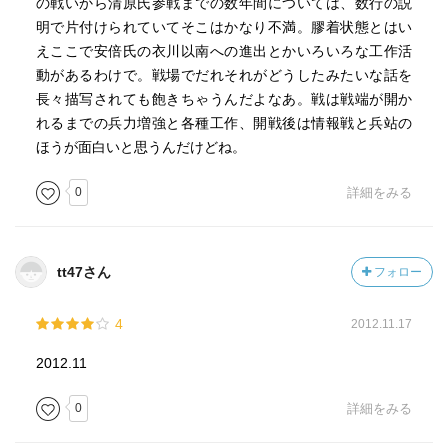
の戦いから清原氏参戦までの数年間については、数行の説
厨川の柵に籠城した安倍軍は義家の策の火攻めに遭って
明で片付けられていてそこはかなり不満。膠着状態とはい
いた。流麗らは火消しの祈祷をすることにになった。それ
えここで安倍氏の衣川以南への進出とかいろいろな工作活
が流麗のせめてもの罪滅ぼし…、ｳｳｯここ切ない。
動があるわけで。戦場でだれそれがどうしたみたいな話を
祈祷で護摩にくべられた呪符を燃やすと青い炎が上がっ
長々描写されても飽きちゃうんだよなあ。戦は戦端が開か
た。これは呪符の裏に燐を塗り付けてあったからだが、演
れるまでの兵力増強と各種工作、開戦後は情報戦と兵站の
出としてこういう化学的なことが行われていたんだなぁ。
ほうが面白いと思うんだけどね。
これがきっと魔術なんだろうなぁ…。
0
詳細をみる
ｐ433 伝承
あとがきで作者は語る。義家が厨川の柵を攻めるために
陣を張った八幡の森を訪ねたら、森はとっくに削られてバ
tt47さん
フォロー
イパスができていたとのこと。それに対して、、、
伝承と歴史は違う。だから史跡指定もされずに簡単に森
4
2012.11.17
が削られてしまったのだおうが、やはりさびしい思いを味
わった。八百年の隔たりと言うことよりも、わずか2，3日
2012.11
張っただけの陣跡など無意味という判断だろう。こうして
伝承はますます薄れていく。中央から抹殺された地方の歴
0
詳細をみる
史は地名や伝承に手がかりが隠されている。なのに地名を