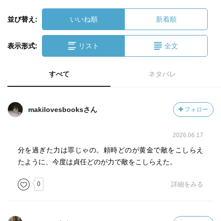
並び替え:
いいね順
新着順
表示形式:
リスト
全文
すべて
ネタバレ
makilovesbooksさん
フォロー
2026.06.17
分を過ぎた力は罪じゃの。頼時どのが黄金で敵をこしらえ
たように、今度は貞任どのが力で敵をこしらえた。
0
詳細をみる