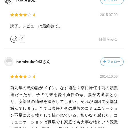
jkrabiさん
フォロー
ｐ32 内部分裂
貞任の母：瑞乃が貞任の考えを裏切ることをした。
4
2015.07.09
瑞乃は、今後の安部氏の本流が自分の血を継ぐ者でなく
なることを恐れた。安倍頼良の側室の娘(結有)を婚姻を結ん
読了。レビューは最終巻で。
だ藤原経清が安部氏の中で重役に着くようになり、経清に
安部氏を乗っ取られるのではないかと考えるようになっ
0
詳細をみる
た。血筋の良い経清は新たな陸奥国主になることが予想さ
れる。そうなれば、安部氏が経清の配下になるというこ
と。瑞乃の孫である千代童丸が経清の子：清丸(奥州藤原三
nomisuke043さん
フォロー
代の藤原清衡)の配下になるなんて悔しい、そんな風に甘ん
じるくらいなら源頼義と戦をしてどさくさに紛れて千代童
4
2014.10.09
丸が党首になれるように仕組んでやればいい。そういうこ
とで、金為行（千代童丸の祖父）と安部氏の朝廷との和議
前九年の戦の話がメイン。なす術なく京に帰任寸前の頼義
不成立を画策、清原氏との内通を図った。
達だったが、子の将来を憂う貞任の母、妻が内通者とな
実に恐ろしきは、手ごわい敵よりも、愚かな味方である
り、安部側の情報を漏らしてしまい、それが原因で安部は
なぁ・・・。
滅んでしまう。全ては貞任とその親族のコミュニケーショ
ン不足による物として描かれている。怖いなと感じた。コ
ｐ46 罪
ミュニケーションは職場でも家庭でも大事な物という認識
安倍頼時(頼良)は金で罪を造った。その金によって敵を作