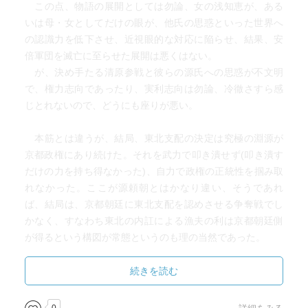
この点、物語の展開としては勿論、女の浅知恵が、ある
いは母・女としてだけの眼が、他氏の思惑といった世界へ
の認識力を低下させ、近視眼的な対応に陥らせ、結果、安
倍軍団を滅亡に至らせた展開は悪くはない。
が、決め手たる清原参戦と彼らの源氏への思惑が不文明
で、権力志向であったり、実利志向は勿論、冷徹さすら感
じとれないので、どうにも座りが悪い。
本筋とは違うが、結局、東北支配の決定は究極の淵源が
京都政権にあり続けた。それを武力で叩き潰せず(叩き潰す
だけの力を持ち得なかった)、自力で政権の正統性を掴み取
れなかった。ここが源頼朝とはかなり違い、そうであれ
ば、結局は、京都朝廷に東北支配を認めさせる争奪戦でし
かなく、すなわち東北の内訌による漁夫の利は京都朝廷側
が得るという構図が常態というのも理の当然であった。
これが良く判る小説である。
続きを読む