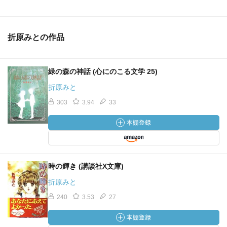
折原みとの作品
緑の森の神話 (心にのこる文学 25)
折原みと
303
3.94
33
時の輝き (講談社X文庫)
折原みと
240
3.53
27