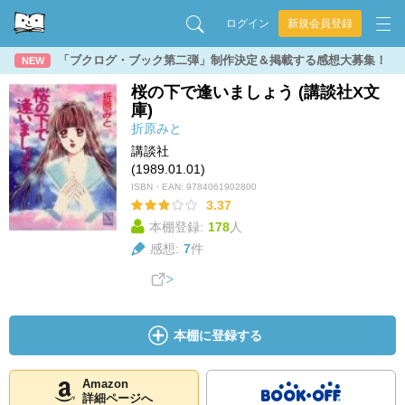
ログイン
新規会員登録
「ブクログ・ブック第二弾」制作決定＆掲載する感想大募集！
NEW
桜の下で逢いましょう (講談社X文
庫)
折原みと
講談社
(1989.01.01)
ISBN・EAN:
9784061902800
3.37
本棚登録:
178
人
感想:
7
件
本棚に登録する
Amazon
詳細ページへ