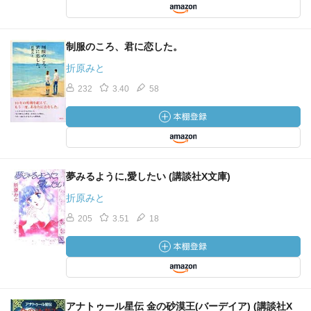
制服のころ、君に恋した。
折原みと
232
3.40
58
夢みるように,愛したい (講談社X文庫)
折原みと
205
3.51
18
アナトゥール星伝 金の砂漠王(バーデイア) (講談社X