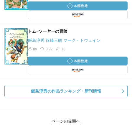
トム=ソーヤーの冒険
飯島淳秀 篠崎三朗 マーク・トウェイン
89
3.92
15
飯島淳秀の作品ランキング・新刊情報
ページの先頭へ