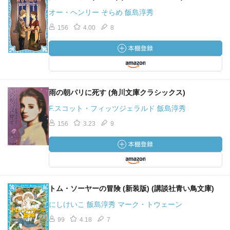
オー・ヘンリー そらめ 飯島淳秀
156
4.00
8
雨の朝パリに死す (角川文庫クラシックス)
F.スコット・フィッツジェラルド 飯島淳秀
156
3.23
9
トム・ソーヤーの冒険 (新装版) (講談社青い鳥文庫)
にしけいこ 飯島淳秀 マーク・トウェーン
99
4.18
7