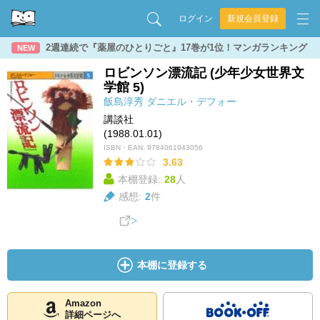
ログイン
新規会員登録
2週連続で『薬屋のひとりごと』17巻が1位！マンガランキング
NEW
ロビンソン漂流記 (少年少女世界文
学館 5)
飯島淳秀
ダニエル・デフォー
講談社
(1988.01.01)
ISBN・EAN:
9784061943056
3.63
本棚登録:
28
人
感想:
2
件
本棚に登録する
Amazon
詳細ページへ