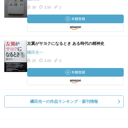
36
3.50
2
左翼がサヨクになるとき ある時代の精神史
磯田光一
25
3.00
0
磯田光一の作品ランキング・新刊情報