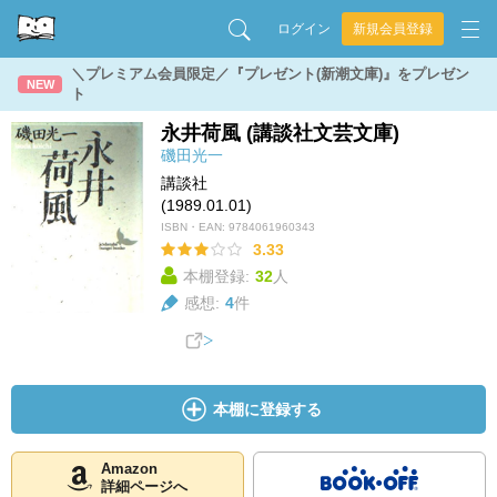
ログイン
新規会員登録
＼プレミアム会員限定／『プレゼント(新潮文庫)』をプレゼン
NEW
ト
永井荷風 (講談社文芸文庫)
磯田光一
講談社
(1989.01.01)
ISBN・EAN:
9784061960343
3.33
本棚登録:
32
人
感想:
4
件
本棚に登録する
Amazon
詳細ページへ