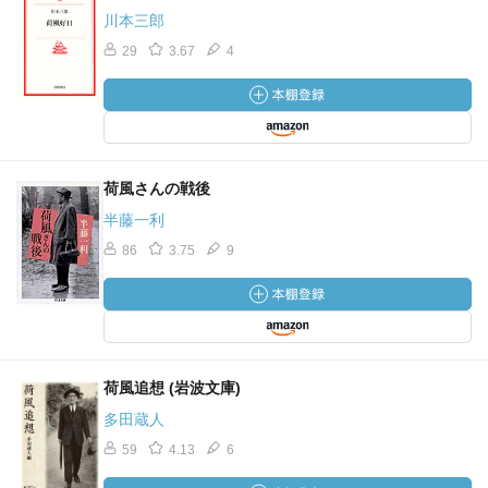
川本三郎
29
3.67
4
荷風さんの戦後
半藤一利
86
3.75
9
荷風追想 (岩波文庫)
多田蔵人
59
4.13
6