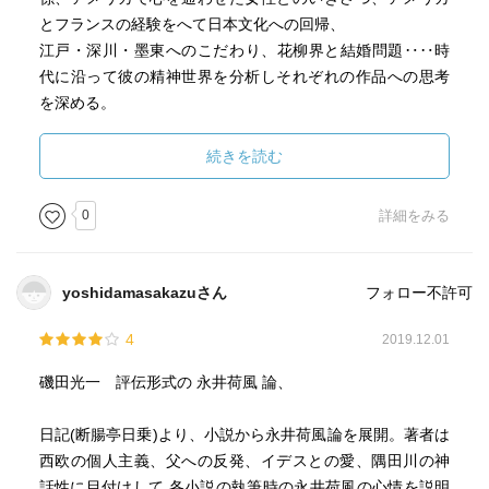
とフランスの経験をへて日本文化への回帰、
江戸・深川・墨東へのこだわり、花柳界と結婚問題‥‥時
代に沿って彼の精神世界を分析しそれぞれの作品への思考
を深める。
作者は書いている、「荷風の厭世と現実侮蔑、過激な個人
続きを読む
主義、相互不可侵相互自主責任の論理、理念に合致しない
現実を呪い友人たちの些細な裏切りに対しても苛酷な絶交
0
詳細をみる
をもって処断せざるをえなかった。‥江戸期の最後の体現
者であった荷風は敗者のストイシズムにみられる近代性に
おいて日本で最初の近代人の風貌を露わにする」
yoshidamasakazuさん
フォロー不許可
「父・久一郎の国家への献身が自己を抑制するストイシズ
ムに裏づけられていた。典雅かつ優婉な様式美、鴎外の
4
2019.12.01
『舞姫』『即興詩人』以降豊麗な文語文を書いた者が他に
磯田光一 評伝形式の 永井荷風 論、
あったであろうか」等々。
日記(断腸亭日乗)より、小説から永井荷風論を展開。著者は
永井荷風のことを読むのは初めてであった。
西欧の個人主義、父への反発、イデスとの愛、隅田川の神
彼の作品は読んだことはないが、この評論を通して親しみ
話性に目付けして 各小説の執筆時の永井荷風の心情を説明