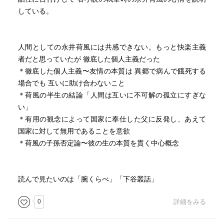
が湧き、今更ながら日本近代文学を象徴する必読の作家で
している。
あることを教えられる。
それにしても磯田の論考は迫力がある。読み手に息もつか
せず深く引き込み様々な論点に誘い鮮やかな思考回路を体
人間としての永井荷風には共感できない。もっと快楽主義
験させる。
者だと思っていたが 徹底した個人主義だった
読み終わり、緊張が解けてホッとへたり込む。
＊徹底した個人主義〜友情の本質は 異郷で病んで餓死する
場合でも 互いに助け合わないこと
永井荷風を垣間見、磯田光一を齧り出した「読書の広が
＊荷風の半生の結論「人間は互いに不可解の孤立にすぎな
り」になんとも言えない満足感を覚えた。
い」
＊有用の観念によって国家に奉仕した父に反発し、あえて
国家に対して無用であることを意欲
＊荷風の子孫否定論〜彼の生の本質を貫く中心概念
読んで見たいのは「腕くらべ」「下谷叢話」
0
詳細をみる