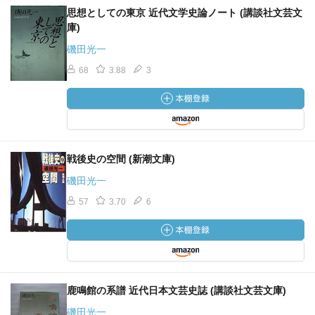
思想としての東京 近代文学史論ノート (講談社文芸文
庫)
磯田光一
68
3.88
3
戦後史の空間 (新潮文庫)
磯田光一
57
3.70
6
鹿鳴館の系譜 近代日本文芸史誌 (講談社文芸文庫)
磯田光一