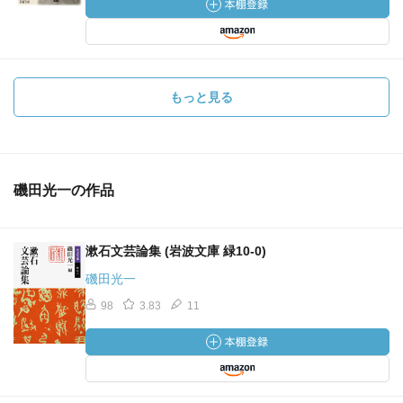
もっと見る
磯田光一の作品
漱石文芸論集 (岩波文庫 緑10-0)
磯田光一
98
3.83
11