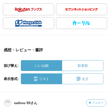
感想・レビュー・書評
並び替え:
いいね順
新着順
表示形式:
リスト
全文
saihou 55さん
フォロー