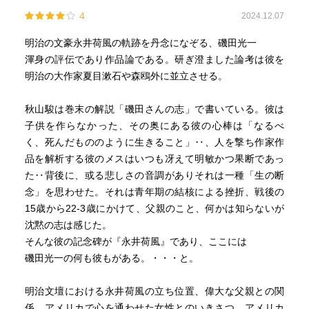
4
2024.12.07
明治の文豪永井荷風の軌跡を丹念になぞる、磯田光一
渾身の評伝であり作品論である。研ぎ澄ました論考は彼を
明治の大作家夏目漱石や森鴎外に並立させる。
秋山駿は巻末の解説「磯田さんの志」で書いている。彼は
子供を作らなかった、その奥にある彼の心棒は「なるべ
く、死んだもののように生きること」‥、人を撃ち作家作
品を解析する彼のメスはいつも冴えて明敏かつ果断であっ
た‥背後に、或る悲しさの音調がありそれは一種「生の断
念」を思わせた。それは青年期の結核による挫折、戦後の
15歳から22-3歳にかけて、父親のこと、何かは知らないが
沈黙の志は感じた。
そんな彼の記念碑が『永井荷風』であり、ここには
磯田光一の何も彼もがある。・・・と。
明治文壇における永井荷風の立ち位置、偉大な父親との関
係、アメリカで心を通わせた女性とのいきさつ、アメリカ