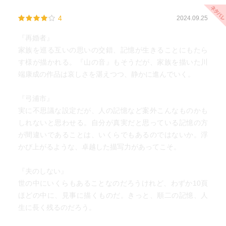
4
2024.09.25
『再婚者』
家族を巡る互いの思いの交錯、記憶が生きることにもたら
す様が描かれる。『山の音』もそうだが、家族を描いた川
端康成の作品は哀しさを湛えつつ、静かに進んでいく。
『弓浦市』
実に不思議な設定だが、人の記憶など案外こんなものかも
しれないと思わせる。自分が真実だと思っている記憶の方
が間違いであることは、いくらでもあるのではないか。浮
かび上がるような、卓越した描写力があってこそ。
『夫のしない』
世の中にいくらもあることなのだろうけれど、わずか10頁
ほどの中に、見事に描くものだ。きっと、順二の記憶、人
生に長く残るのだろう。