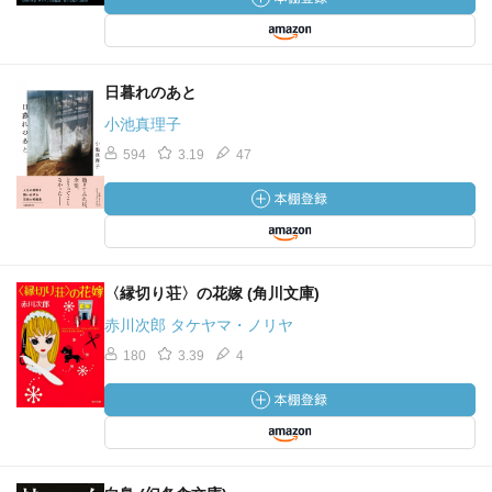
日暮れのあと
小池真理子
594
3.19
47
〈縁切り荘〉の花嫁 (角川文庫)
赤川次郎 タケヤマ・ノリヤ
180
3.39
4