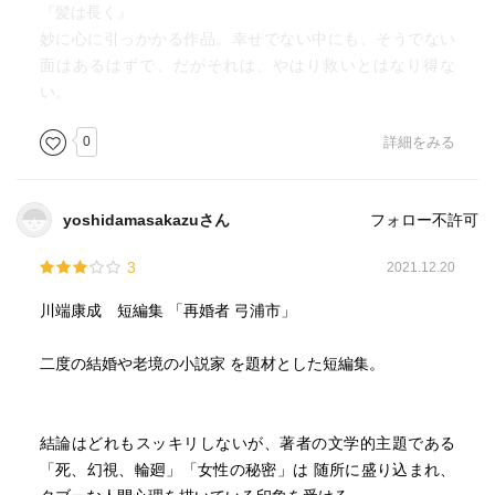
『髪は長く』
妙に心に引っかかる作品。幸せでない中にも、そうでない
面はあるはずで、だがそれは、やはり救いとはなり得な
い。
0
詳細をみる
yoshidamasakazuさん
フォロー不許可
3
2021.12.20
川端康成 短編集 「再婚者 弓浦市」
二度の結婚や老境の小説家 を題材とした短編集。
結論はどれもスッキリしないが、著者の文学的主題である
「死、幻視、輪廻」「女性の秘密」は 随所に盛り込まれ、