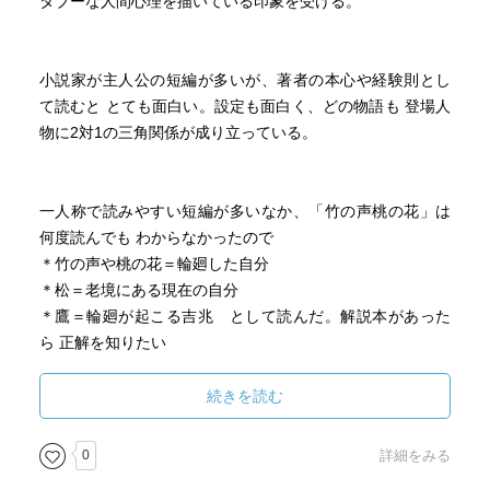
タブーな人間心理を描いている印象を受ける。
小説家が主人公の短編が多いが、著者の本心や経験則とし
て読むと とても面白い。設定も面白く、どの物語も 登場人
物に2対1の三角関係が成り立っている。
一人称で読みやすい短編が多いなか、「竹の声桃の花」は
何度読んでも わからなかったので
＊竹の声や桃の花＝輪廻した自分
＊松＝老境にある現在の自分
＊鷹＝輪廻が起こる吉兆 として読んだ。解説本があった
ら 正解を知りたい
続きを読む
「夢がつくった小説」は著者の作家としての苦しみや本心
0
詳細をみる
を垣間見える〜「頭がすっかりぼけてしまった時に夢がつ