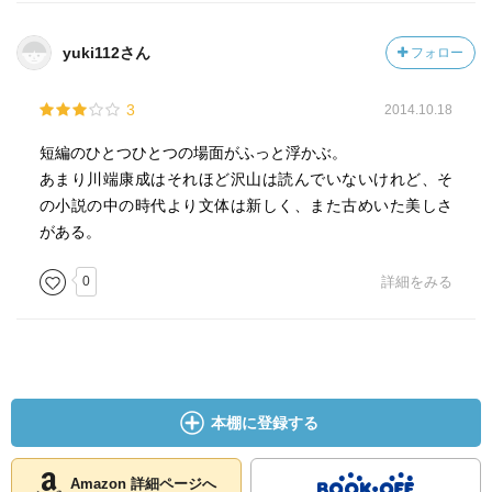
くる小説は、書く苦しみもないし、人に読まれる憂えもな
い。その時こそ真の作者の境にはいるかもしれない」
yuki112さん
フォロー
3
2014.10.18
「再婚者」の名言
子供達と私達とは、一つの時の河を流れながら、入りまざ
短編のひとつひとつの場面がふっと浮かぶ。
って流れを濁したり波を立てたりすることなく、子供達と
あまり川端康成はそれほど沢山は読んでいないけれど、そ
私達との流れが同じ速さでないのを追いも追われもしなか
の小説の中の時代より文体は新しく、また古めいた美しさ
った
がある。
0
詳細をみる
本棚に登録する
Amazon 詳細ページへ