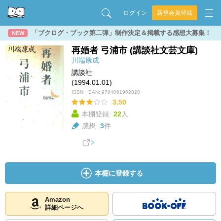
ログイン
新規会員登録
「ブクログ・ブック第二弾」制作決定＆掲載する感想大募集！
NEW
再婚者 弓浦市 (講談社文芸文庫)
川端康成
講談社
(1994.01.01)
ISBN・EAN:
9784061962828
3.50
本棚登録:
22
人
感想:
3
件
本棚に登録する
Amazon
詳細ページへ