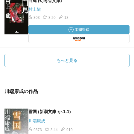
白鳥 (幻冬舎文庫)
村上龍
303
3.20
18
もっと見る
川端康成の作品
雪国 (新潮文庫 か-1-1)
川端康成
9373
3.44
919