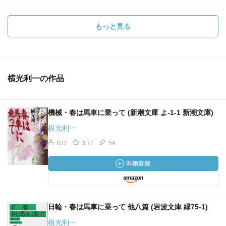
もっと見る
横光利一の作品
機械・春は馬車に乗って (新潮文庫 よ-1-1 新潮文庫)
横光利一
832
3.77
59
日輪・春は馬車に乗って 他八篇 (岩波文庫 緑75-1)
横光利一