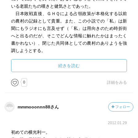
いる老親たちの嘆きと健気さとであった。
日本敗戦直後、ＧＨＱによる占領政策が本格化する以前
の農村の記録として貴重。また、この小説での「私」は新
聞にもラジオにも言及せず（「私」は用向きのため時折街
へと出るのだが、そこでどんな情報に触れたかはまったく
書かれない）、閉じた共同体としての農村のありようを強
調しようとする。
作の後半、特攻隊の生き残りが村に帰ってきて、父親と
続きを読む
のんきに酒を呑みながら「ああ、もう、助かったのか死ん
だのか、分からん分からん」と語る場面が印象に残る。肝
0
詳細をみる
心な場面でわけのわからない一文が書き込まれていること
も、とても気になる。
mmmooonnn88さん
フォロー
2012.01.29
初めての横光利一。