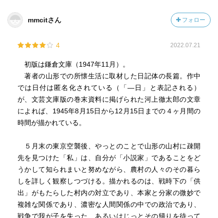
mmcitさん
フォロー
4
2022.07.21
初版は鎌倉文庫（1947年11月）。
著者の山形での所懐生活に取材した日記体の長篇。作中
では日付は匿名化されている（「―日」と表記される）
が、文芸文庫版の巻末資料に掲げられた河上徹太郎の文章
によれば、1945年8月15日から12月15日までの４ヶ月間の
時間が描かれている。
５月末の東京空襲後、やっとのことで山形の山村に疎開
先を見つけた「私」は、自分が「小説家」であることをど
うかして知られまいと努めながら、農村の人々のその暮ら
しを詳しく観察しつづける。描かれるのは、戦時下の「供
出」がもたらした村内の対立であり、本家と分家の微妙で
複雑な関係であり、濃密な人間関係の中での政治であり、
戦争で我が子を失った、あるいはじっとその帰りを待って