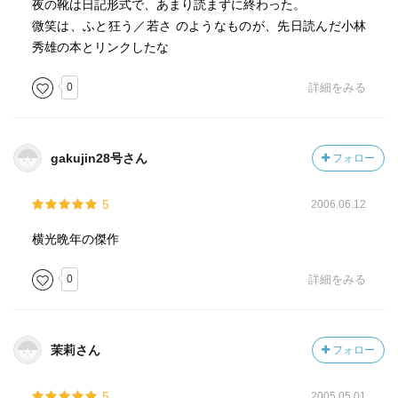
夜の靴は日記形式で、あまり読まずに終わった。
微笑は、ふと狂う／若さ のようなものが、先日読んだ小林
秀雄の本とリンクしたな
0
詳細をみる
gakujin28号さん
フォロー
5
2006.06.12
横光晩年の傑作
0
詳細をみる
茉莉さん
フォロー
5
2005.05.01