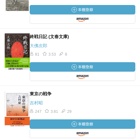
終戦日記 (文春文庫)
大佛次郎
81
3.53
8
東京の戦争
吉村昭
247
3.81
29