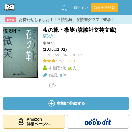
ログイン
新規会員登録
お待たせしました！「再読記録」が読書グラフに登場！
NEW
夜の靴・微笑 (講談社文芸文庫)
横光利一
講談社
(1995.01.01)
ISBN・EAN:
9784061963078
3.77
本棚登録:
68
人
感想:
6
件
本棚に登録する
Amazon
詳細ページへ