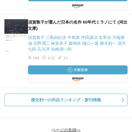
須賀敦子が選んだ日本の名作 60年代ミラノにて (河出
文庫)
須賀敦子 三島由紀夫 中島敦 坪田譲治 太宰治 川端康
成 庄野潤三 林芙美子 森鴎外 樋口一葉 横光利一 深沢
七郎 石川淳 谷崎潤一郎
184
4.31
14
横光利一の作品ランキング・新刊情報
ページの先頭へ