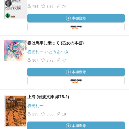
784
3.89
74
春は馬車に乗って (乙女の本棚)
横光利一 いとうあつき
367
3.73
47
上海 (岩波文庫 緑75-2)
横光利一
235
3.56
19