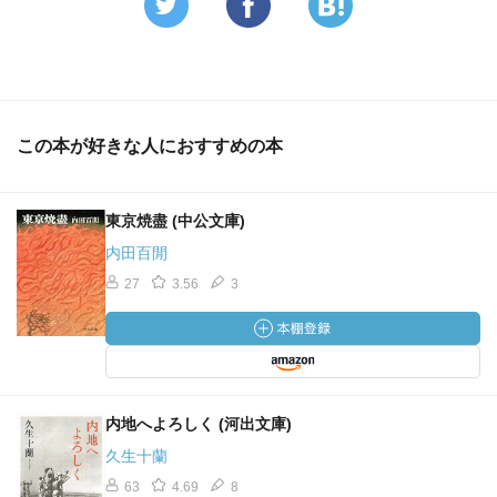
この本が好きな人におすすめの本
東京焼盡 (中公文庫)
内田百閒
27
3.56
3
内地へよろしく (河出文庫)
久生十蘭
63
4.69
8