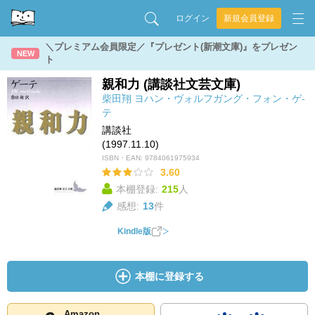
ログイン
新規会員登録
＼プレミアム会員限定／『プレゼント(新潮文庫)』をプレゼン
NEW
ト
親和力 (講談社文芸文庫)
柴田翔
ヨハン・ヴォルフガング・フォン・ゲ-
テ
講談社
(1997.11.10)
ISBN・EAN:
9784061975934
3.60
本棚登録:
215
人
感想:
13
件
Kindle版
本棚に登録する
Amazon