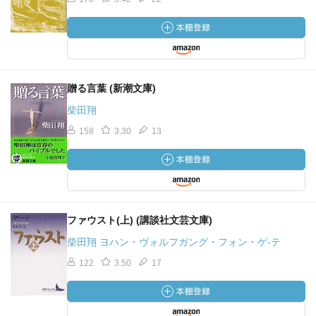
贈る言葉 (新潮文庫)
柴田翔
158
3.30
13
ファウスト(上) (講談社文芸文庫)
柴田翔 ヨハン・ヴォルフガング・フォン・ゲ-テ
122
3.50
17