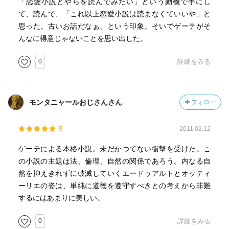
「恋愛小説とやらを読んでみたい」という動機で手にし
て、読んで、「これ以上恋愛小説は読まなくていいや」と
思った。古いお話だなぁ、という印象。そいでゲーテがそ
んなに得意じゃないことを思い出した。
0
詳細をみる
モンタニャールおじさんさん
フォロー
5
2011.02.12
ゲーテによる本格小説。未だかつてない衝撃を受けた。こ
の小説の主題は法、倫理、自然の関係であろう。内なる自
然を抑えきれずに破滅していくエードゥアルトとオッティ
ーリエの姿は、単純に道徳を遵守すべきとの考えから非難
するにはあまりに美しい。
0
詳細をみる