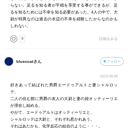
らない。足るを知る者が平穏を享受する事ができるが、足
るを知るためには不幸を知る必要があった。4人の中で、大
尉が特異なのは過去の水辺の不幸を経験したからなのかも
しれない。
0
詳細をみる
bluecoatさん
フォロー
2019.09.08
好きあって結ばれた男爵エードゥアルトと妻シャルロッ
テ。
二人の住む館に男爵の友人の大尉と妻の姪オッティーリエ
が滞在し始める。
やがて、エードゥアルトはオッティーリエと、
シャルロッテは大尉と、それぞれ惹かれあう。
それはあたかも、化学反応の結合のように・・・。