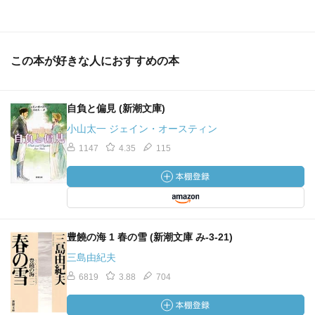
この本が好きな人におすすめの本
自負と偏見 (新潮文庫)
小山太一 ジェイン・オースティン
1147
4.35
115
豊饒の海 1 春の雪 (新潮文庫 み-3-21)
三島由紀夫
6819
3.88
704