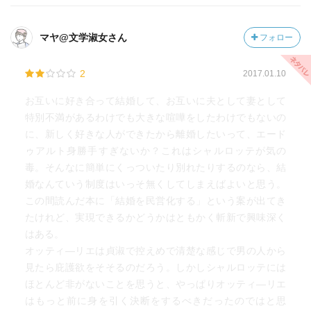
マヤ@文学淑女さん
フォロー
2
2017.01.10
お互いに好き合って結婚して、お互いに夫として妻として
特別不満があるわけでも大きな喧嘩をしたわけでもないの
に、新しく好きな人ができたから離婚したいって、エード
ゥアルト身勝手すぎないか？これはシャルロッテが気の
毒。そんなに簡単にくっついたり別れたりするのなら、結
婚なんていう制度はいっそ無くしてしまえばよいと思う。
この間読んだ本に「結婚を民営化する」という案が出てき
たけれど、実現できるかどうかはともかく斬新で興味深く
はある。
オッティ―リエは貞淑で控えめで清楚な感じで男の人から
見たら庇護欲をそそるのだろう。しかしシャルロッテには
ほとんど非がないことを思うと、やっぱりオッティ―リエ
はもっと前に身を引く決断をするべきだったのではと思