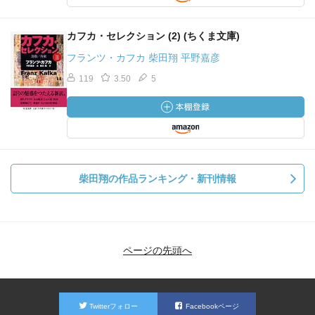
カフカ・セレクション (2) (ちくま文庫)
フランツ・カフカ 柴田翔 平野嘉彦
119
3.50
5
柴田翔の作品ランキング・新刊情報
ページの先頭へ
Twitterフォロー
Facebookページ