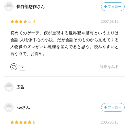
長谷部悠作さん
フォロー
4
2007.03.19
初めてのゲーテ。僕が重視する世界観や描写というよりは
会話-人物像中心の小説。だが会話そのものから見えてくる
人物像のズレがいい軋轢を産んでると思う。読みやすいと
言う点で、お薦め。
0
詳細をみる
広告
kwさん
フォロー
5
2005.05.13