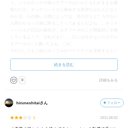
う。シャルロッテの娘ルチアーネはいかにもわがままお嬢
様だけど、オッティ―リエに嫉妬する気持ちはなんとなく
わかる。心の狭い人間にとっては、非の打ちどころのない
人間がかえって癪に障ることってあるんだよね…。オッテ
ィ―リエの日記の格言が、ルチアーネのこと間接的に非難
しているようで、それがまた…。口には出さないだけでル
チアーネのこと嫌いだよね、これ。
それにしても二組のカップルがパートナーを交換するとい
う話、どこかで聞いたことあるなと思ったら「ママレー
ド・ボーイ」だ…。懐かしい。
続きを読む
0
詳細をみる
hiruneshitaiさん
フォロー
3
2011.08.02