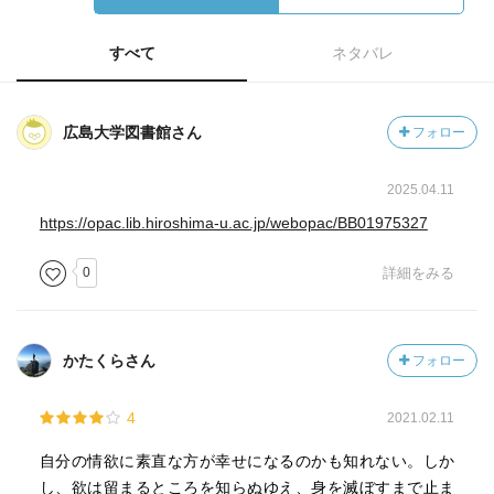
すべて
ネタバレ
広島大学図書館さん
フォロー
2025.04.11
https://opac.lib.hiroshima-u.ac.jp/webopac/BB01975327
0
詳細をみる
かたくらさん
フォロー
4
2021.02.11
自分の情欲に素直な方が幸せになるのかも知れない。しか
し、欲は留まるところを知らぬゆえ、身を滅ぼすまで止ま