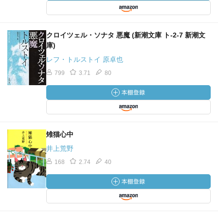
クロイツェル・ソナタ 悪魔 (新潮文庫 ト-2-7 新潮文
庫)
レフ・トルストイ 原卓也
799
3.71
80
雉猫心中
井上荒野
168
2.74
40