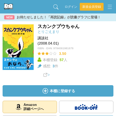
ログイン
新規会員登録
お待たせしました！「再読記録」が読書グラフに登場！
NEW
スカンクプウちゃん
とりごえまり
講談社
(2008.04.01)
ISBN・EAN:
9784061981676
3.50
本棚登録:
57
人
感想:
3
件
本棚に登録する
Amazon
詳細ページへ