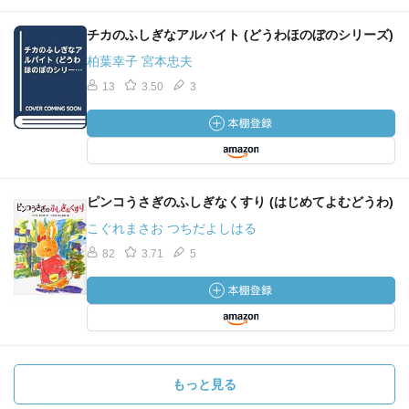
チカのふしぎなアルバイト (どうわほのぼのシリーズ)
柏葉幸子 宮本忠夫
13
3.50
3
ピンコうさぎのふしぎなくすり (はじめてよむどうわ)
こぐれまさお つちだよしはる
82
3.71
5
もっと見る