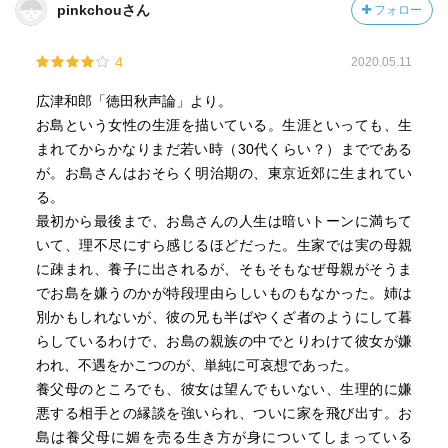
pinkchouさん
フォロー
4
2020.05.11
広津和郎「徳田秋声論」より。
お島という女性の生涯を描いている。生涯といっても、生
まれてからかなりまだ若い時（30代くらい？）までである
が。お島さんはおそらく明治期の、東京近郊に生まれてい
る。
最初から最後まで、お島さんの人生は暗いトーンに満ちて
いて、理不尽にすら感じるほどだった。生家では実の母親
に疎まれ、養子に出されるが、そもそもなぜ母親がそうま
でお島を嫌うのかが特段理由らしいものもなかった。姉は
別かもしれないが、彼の兄も半ばやくざ者のようにして暮
らしているわけで、お島の親族の中でとりわけて彼女が嫌
われ、不遇をかこつのが、単純に可哀想であった。
養父母のところでも、彼女は望んでもいない、生理的に嫌
悪する相手との縁談を強いられ、ついに家を飛び出す。お
島は養父母に媚を売る生き方が身についてしまっている