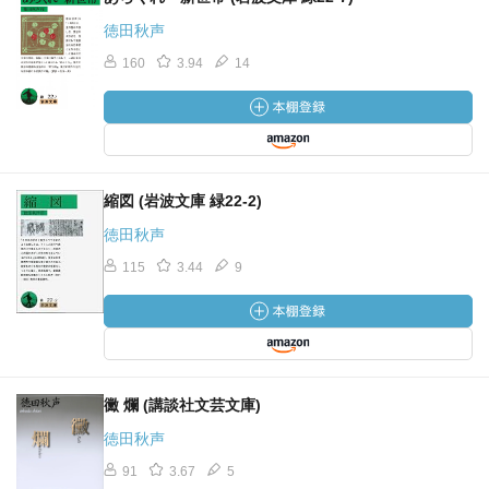
徳田秋声
160
3.94
14
縮図 (岩波文庫 緑22-2)
徳田秋声
115
3.44
9
黴 爛 (講談社文芸文庫)
徳田秋声
91
3.67
5