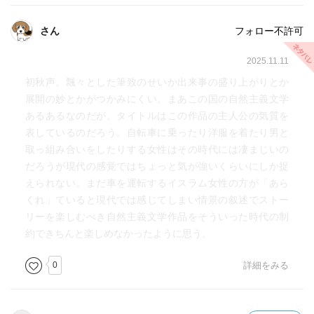
さん
フォロー不許可
2025.11.11
初秋声。飄々とした筆致のせいか出来事の盛り上がりとか
展開の妙とかがつかみにくい。まあこの国の自然主義文学
あるあるなのだが。タイトルはこの作品の主人公の気質を
表しているのだろう。自転車に乗ったり洋服を着たり男と
取っ組み合いをしたりする女性はその時代には凄まじいの
だろうが現代の感覚ではちょっと気が強いくらいにしか捉
えられない。まだ車を運転するイスラム女性の方が「あら
くれ」ていると現代では感じてしまい情景の叙述でストー
リーを楽しむべき自然主義文学作品をそういった時代の制
約できちんと楽しめなかったように思う。
0
詳細をみる