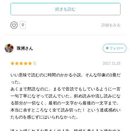
は、まだ始まったばかり――！
続きを読む
途中で体を壊される描写があり、てっきり婦人病かなに
かだと思ってたんですが……そんなことってあるんです
0
詳細をみる
か？（詳細は本編で！）
文末の解説にあったのですが、先生が分類されている
珠洲さん
フォロー
「自然主義」、それは本来、現実を「ありのままに受け入
れた上での」作品であるが、この作品は現実に「反抗して
5
2017.11.25
いる」。その点において、徳田先生の文学的な立場は、け
っこう曖昧なところにある、と。
いい意味で読むのに時間のかかる小説。そんな印象の1冊だ
この作品をめぐって、夏目先生ともいろいろあったみた
った。
いですね。先生御自身も、なかなかの「あらくれ」者です
あくまで黙読なのに、まるで音読でもしているように一言
こと。
一句丁寧になぞって読んでいた。斜め読みや流し読みにな
る部分が一切なく、最初の一文字から最後の一文字まで、
本当に余すところなく全て読み切った！ という達成感めい
たものを感じずにはいられなかった。