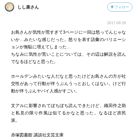
くいい気持ちになる文章だった。とても好みの文章。他の
しし座さん
フォロー
作品も読みたいし、『あらくれ』もまた時間をかけて最初
から読み返したい。
2017.08.28
お島さんが気性が荒すぎて3ページに一回は怒ってんじゃな
いか…みたいな感じだった。怒りを表す語彙のバリエーシ
ョンが無駄に増えてしまった…
ちなみに気性が荒いことについては、その辺は解説を読ん
でなるほどなと思った。
ホールデンみたいな人だなと思ったけどお島さんの方が社
交性があって行動が伴うぶんうっとおしくはない。けど行
動が伴うぶんヤバイ人感がすごい。
文アルに影響されてぼちぼち読んできたけど、織田作之助
と私見の限り作風は似てるかなと思った。なるほど庶民
派。
赤塚図書館 講談社文芸文庫