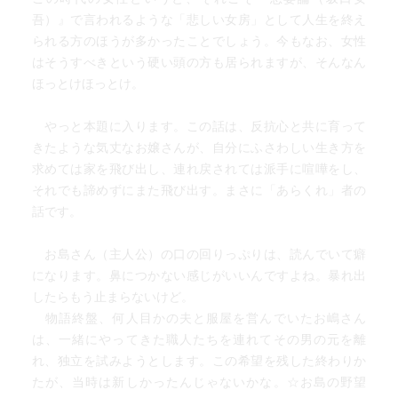
去の財産等に執着せず、それらに隷属するくらいなら捨て
吾）』で言われるような「悲しい女房」として人生を終え
鉢の自由を選ぶお島の姿勢は、当時としては新しかったの
られる方のほうが多かったことでしょう。今もなお、女性
ではないのか。特に後半部分では、自ら営業職のようなこ
はそうすべきという硬い頭の方も居られますが、そんなん
とをやり、自ら商売をすることにかなり意欲的である。現
ほっとけほっとけ。
代にこういう女性がいたらむしろ立身出世していそうだ
が。
やっと本題に入ります。この話は、反抗心と共に育って
当時の時代背景などはわからないが、こうまで不倫、不義
きたような気丈なお嬢さんが、自分にふさわしい生き方を
不貞がまかり通っているのだろうか。浅い感想になってし
求めては家を飛び出し、連れ戻されては派手に喧嘩をし、
まったが、この小説はむしろお島が女性であるがゆえに強
それでも諦めずにまた飛び出す。まさに「あらくれ」者の
いられる困難が多かった。
話です。
お島さん（主人公）の口の回りっぷりは、読んでいて癖
になります。鼻につかない感じがいいんですよね。暴れ出
したらもう止まらないけど。
物語終盤、何人目かの夫と服屋を営んでいたお嶋さん
は、一緒にやってきた職人たちを連れてその男の元を離
れ、独立を試みようとします。この希望を残した終わりか
たが、当時は新しかったんじゃないかな。☆お島の野望