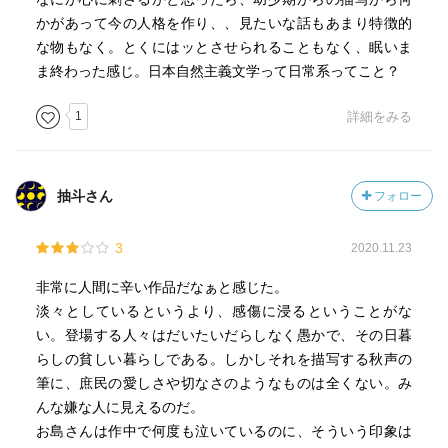
かがあって今の人格を作り、、見たいな話もあまり特徴的
な物もなく。とくにはッとさせられることもなく、眠いま
ま終わった感じ。日本自然主義文学って日常系ってこと？
1
詳細をみる
抽斗さん
フォロー
3
2020.11.23
非常に人間に辛い作品だなぁと感じた。
淡々としているというより、感傷に浸るということがな
い。登場する人々はだいたいだらしなく愚かで、その日暮
らしの貧しい暮らしである。しかしそれを描写する秋声の
筆に、庶民の愛しさや切なさのようなものは全くない。み
んな嫌な人に見えるのだ。
お島さんは作中で何度も泣いているのに、そういう印象は