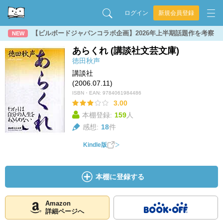
ログイン
新規会員登録
【ビルボードジャパンコラボ企画】2026年上半期話題作を考察
NEW
あらくれ (講談社文芸文庫)
徳田秋声
講談社
(2006.07.11)
ISBN・EAN:
9784061984486
3.00
本棚登録:
159
人
感想:
18
件
Kindle版
本棚に登録する
Amazon
詳細ページへ