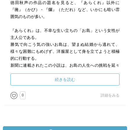
徳田秋声の作品の題名を見ると、『あらくれ』以外に
『黴』（かび）・『爛』（ただれ）など、いかにも暗い雰
囲気のものが多い。
『あらくれ』は、不幸な生い立ちの「お島」という女性が
主人公である。
勝気で向こう気の強いお島は、望まぬ結婚から逃れて、
様々な困難にもめげず、洋服屋として身を立てようと積極
的に行動する。
新聞に連載されたこの小説は、お島の人生への挑戦を延々
と描き続け、そしてある日でプツリと小説自体は終わって
しまう。
続きを読む
お島の人生の起伏は激しいが、小説そのものは、結論も何
もなく、いきなり読者は小説の外の世界に放り出されてし
0
詳細をみる
まう。
読者は、小説の登場人物に感情移入もできないまま、ざら
ざらした気分で小説を読み終えてしまうのだ。
現代の小説と比べると、完成度が低いように思われる。