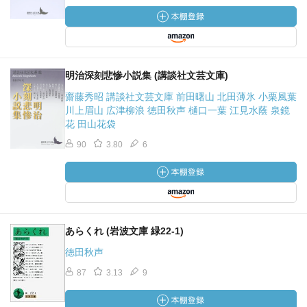
明治深刻悲惨小説集 (講談社文芸文庫)
齋藤秀昭 講談社文芸文庫 前田曙山 北田薄氷 小栗風葉
川上眉山 広津柳浪 徳田秋声 樋口一葉 江見水蔭 泉鏡
花 田山花袋
90
3.80
6
あらくれ (岩波文庫 緑22-1)
徳田秋声
87
3.13
9