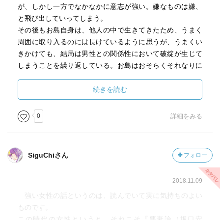
が、しかし一方でなかなかに意志が強い。嫌なものは嫌、
と飛び出していってしまう。
その後もお島自身は、他人の中で生きてきたため、うまく
周囲に取り入るのには長けているように思うが、うまくい
きかけても、結局は男性との関係性において破綻が生じて
しまうことを繰り返している。お島はおそらくそれなりに
美しい女性として描かれている。金持ちの男性から言い寄
られるとか、お島の方で慕っていても妻帯者であったりな
続きを読む
どし、結局なんども一文無しの宿無しになりかけながら生
きている。
0
詳細をみる
個人的には割と壮絶な人生だなと思ったけれど、徳田秋声
はあくまで淡々と記載していく。苦しい人生は人生とし
て、著者がそれを可哀想だなとか、反対にそれでも生を讃
SiguChiさん
フォロー
えるべきとしているのかはわからない。
解説では、夏目漱石の本作への有名な評「フィロソフィー
2018.11.09
がない」を紹介していたが、確かに、作者も、そしてお島
も、全く分析的でなく、過去を批評したりそこから学び何
強い女性の話というのは、読んでいて実に気持ちのよい
かを生み出すとか、そうした態度とは無縁である。
ものです。
しかし、誰も指摘していないけれど、周囲に、もしくは過
この時代の女性というと、それこそ『悪妻論（坂口安