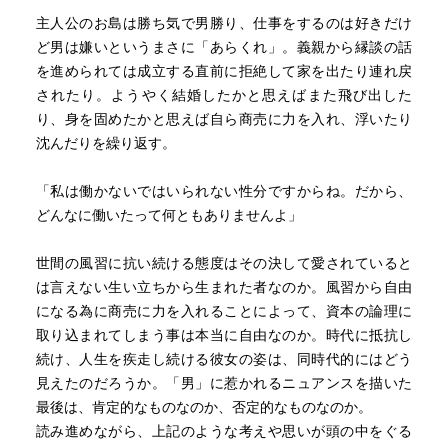
主人公のお島は勝ち気で男勝り、仕事をするのは好きだけ
ど男は嫌いというまさに「あらくれ」。義親から縁談の話
を進められては成立する直前に拒絶して家を出たり連れ戻
されたり。ようやく結婚したかと思えばまた飛び出した
り、身を固めたかと思えば自ら商売に力を入れ、浮いたり
沈んだりを繰り返す。
「私は働かないではいられない性分ですからね。だから、
どんなに働いたって何ともありませんよ」
世間の風習に抗い続ける態度はその決して愛されていると
は言えない生い立ちから生まれた者なのか。風習から自由
になる為に商売に力を入れることによって、資本の論理に
取り込まれてしまう事は本当に自由なのか。時代に抵抗し
続け、人生を疾走し続ける彼女の姿は、同時代的にはどう
見えたのだろうか。「男」に惹かれるニュアンスを描いた
最後は、肯定的なものなのか、否定的なものなのか。
読み進めながら、上記のような考えや思いが頭の中をぐる