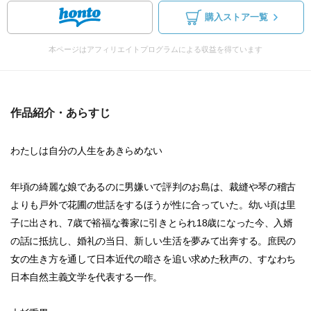
購入ストア一覧
本ページはアフィリエイトプログラムによる収益を得ています
作品紹介・あらすじ
わたしは自分の人生をあきらめない
年頃の綺麗な娘であるのに男嫌いで評判のお島は、裁縫や琴の稽古
よりも戸外で花圃の世話をするほうが性に合っていた。幼い頃は里
子に出され、7歳で裕福な養家に引きとられ18歳になった今、入婿
の話に抵抗し、婚礼の当日、新しい生活を夢みて出奔する。庶民の
女の生き方を通して日本近代の暗さを追い求めた秋声の、すなわち
日本自然主義文学を代表する一作。