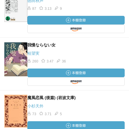
徳田秋声
87
3.13
9
我慢ならない女
桂望実
260
3.47
36
魔風恋風 (後篇) (岩波文庫)
小杉天外
73
3.71
5