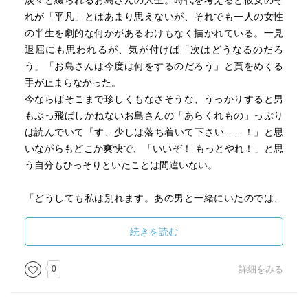
淡々と綴られるお島さんの人生。時代を考えると彼女のそ
れが「平凡」とはあまり思えないが、それでも一人の女性
の半生を劇的な何かがあるわけもなく描かれている。一見
退屈にも思われるが、気が付けば「次はどうなるのだろ
う」「お島さんは今度は何をするのだろう」と頁をめくる
手が止まらなかった。
今ならばそこまで珍しくもなさそうな、うっかりすると男
もぶっ飛ばしかねないお島さんの「あらくれもの」っぷり
は読んでいて「す、少しは落ち着いて下さい……！」と思
いながらもどこか爽快で、「いいぞ！ もっとやれ！」と思
う自分もひっそりといたことは間違いない。
「どうしても私は別れます。あの男と一緒にいたのでは、
私の女が立ちません。」
続きを読む
お島さんのこの言葉がとても印象的で、すごく好きだっ
た。
0
詳細をみる
静かでありながら先に先にと進みたくなる読んでいてすご