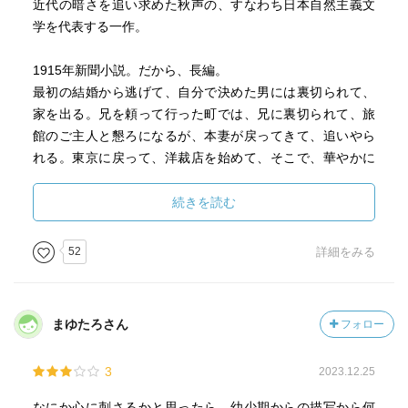
近代の暗さを追い求めた秋声の、すなわち日本自然主義文
学を代表する一作。
1915年新聞小説。だから、長編。
最初の結婚から逃げて、自分で決めた男には裏切られて、
家を出る。兄を頼って行った町では、兄に裏切られて、旅
館のご主人と懇ろになるが、本妻が戻ってきて、追いやら
れる。東京に戻って、洋裁店を始めて、そこで、華やかに
頑張るが、商売も新しい夫も上手くいかない。
自然主義の写実文学とのことですが、女性が生きていくに
続きを読む
は大変な時代だったかもしれないが、大変過ぎて読んでも
何がなんだか。
52
詳細をみる
嫌われ松子の一生を思い出しました。
まゆたろさん
フォロー
3
2023.12.25
なにか心に刺さるかと思ったら、幼少期からの描写から何