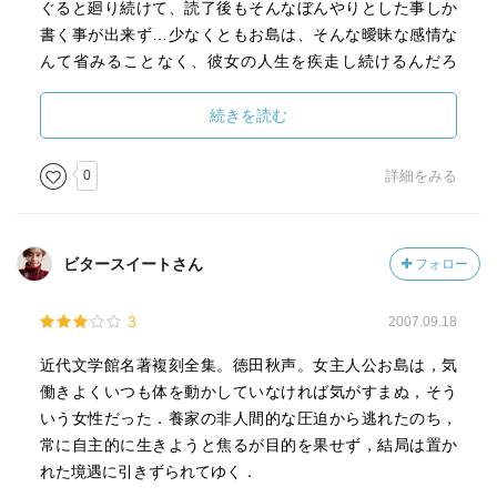
ぐると廻り続けて、読了後もそんなぼんやりとした事しか
書く事が出来ず…少なくともお島は、そんな曖昧な感情な
んて省みることなく、彼女の人生を疾走し続けるんだろ
う。
続きを読む
0
詳細をみる
ビタースイートさん
フォロー
3
2007.09.18
近代文学館名著複刻全集。徳田秋声。女主人公お島は，気
働きよくいつも体を動かしていなければ気がすまぬ，そう
いう女性だった．養家の非人間的な圧迫から逃れたのち，
常に自主的に生きようと焦るが目的を果せず，結局は置か
れた境遇に引きずられてゆく．