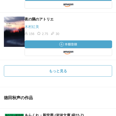
夜の隅のアトリエ
木村紅美
156
2.75
30
もっと見る
徳田秋声の作品
あらくれ・新世帯 (岩波文庫 緑22-7)