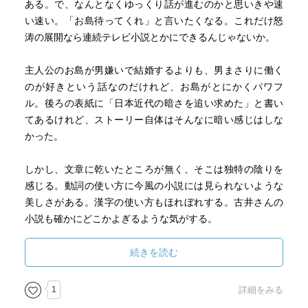
ある。で、なんとなくゆっくり話が進むのかと思いきや速
い速い。「お島待ってくれ」と言いたくなる。これだけ怒
涛の展開なら連続テレビ小説とかにできるんじゃないか。
主人公のお島が男嫌いで結婚するよりも、男まさりに働く
のが好きという話なのだけれど、お島がとにかくパワフ
ル。後ろの表紙に「日本近代の暗さを追い求めた」と書い
てあるけれど、ストーリー自体はそんなに暗い感じはしな
かった。
しかし、文章に乾いたところが無く、そこは独特の陰りを
感じる。動詞の使い方に今風の小説には見られないような
美しさがある。漢字の使い方もほれぼれする。古井さんの
小説も確かにどこかよぎるような気がする。
『黴』も読んでみたい。
続きを読む
1
詳細をみる