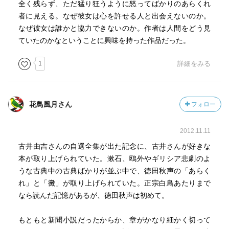
全く残らず、ただ猛り狂うように怒ってばかりのあらくれ
者に見える。なぜ彼女は心を許せる人と出会えないのか。
なぜ彼女は誰かと協力できないのか。作者は人間をどう見
ていたのかなということに興味を持った作品だった。
1
詳細をみる
花鳥風月さん
フォロー
2012.11.11
古井由吉さんの自選全集が出た記念に、古井さんが好きな
本が取り上げられていた。漱石、鴎外やギリシア悲劇のよ
うな古典中の古典ばかりが並ぶ中で、徳田秋声の「あらく
れ」と「黴」が取り上げられていた。正宗白鳥あたりまで
なら読んだ記憶があるが、徳田秋声は初めて。
もともと新聞小説だったからか、章がかなり細かく切って