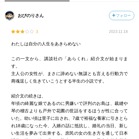
おびのりさん
フォロー
3
2023.11.18
わたしは自分の人生をあきらめない
この一文から、講談社の「あらくれ」紹介文が始まりま
す。
主人公の女性が、まさに諦めない無謀とも言える行動力で
商魂逞しく生きていこうとする半生の小説です。
紹介文の続きは、
年頃の綺麗な娘であるのに男嫌いで評判のお島は、裁縫や
琴の稽古よりも戸外で花圃の世話をするほうが性に合って
いた。幼い頃は里子に出され、7歳で裕福な養家に引きとら
れ18歳になった今、入婿の話に抵抗し、婚礼の当日、新し
い生活を夢みて出奔する。庶民の女の生き方を通して日本