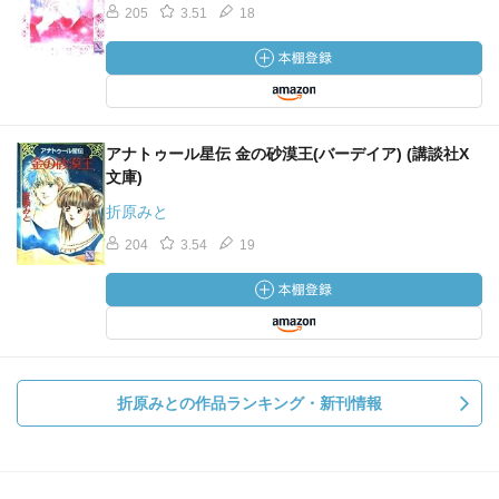
205
3.51
18
アナトゥール星伝 金の砂漠王(バーデイア) (講談社X
文庫)
折原みと
204
3.54
19
折原みとの作品ランキング・新刊情報