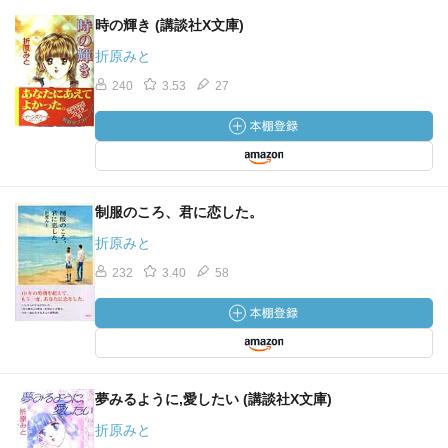
時の輝き (講談社X文庫)
折原みと
240
3.53
27
制服のころ、君に恋した。
折原みと
232
3.40
58
夢みるように,愛したい (講談社X文庫)
折原みと