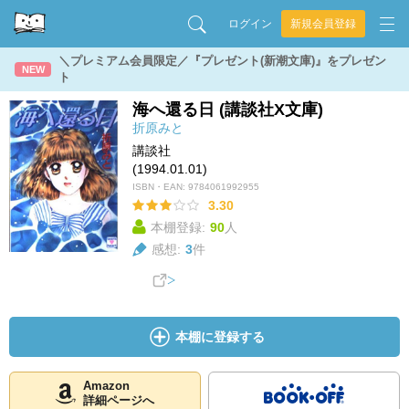
ログイン
新規会員登録
＼プレミアム会員限定／『プレゼント(新潮文庫)』をプレゼン
NEW
ト
海へ還る日 (講談社X文庫)
折原みと
講談社
(1994.01.01)
ISBN・EAN:
9784061992955
3.30
本棚登録:
90
人
感想:
3
件
本棚に登録する
Amazon
詳細ページへ