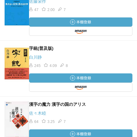
佐藤栄作
47
2.00
7
字統(普及版)
白川静
245
4.09
8
漢字の魔力 漢字の国のアリス
佐々木睦
64
3.25
7