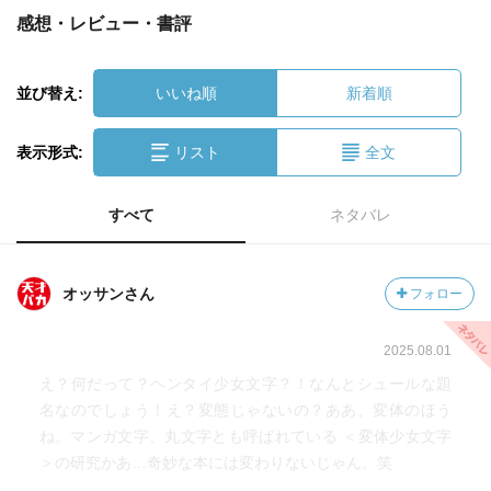
感想・レビュー・書評
並び替え:
いいね順
新着順
表示形式:
リスト
全文
すべて
ネタバレ
オッサンさん
フォロー
2025.08.01
え？何だって？ヘンタイ少女文字？！なんとシュールな題
名なのでしょう！え？変態じゃないの？ああ、変体のほう
ね。マンガ文字、丸文字とも呼ばれている ＜変体少女文字
＞の研究かあ…奇妙な本には変わりないじゃん。笑