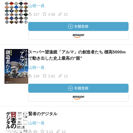
山根一眞
157
3.56
21
スーパー望遠鏡「アルマ」の創造者たち 標高5000m
で動き出した史上最高の“眼”
山根一眞
134
3.82
12
賢者のデジタル
山根一眞
95
3.14
12