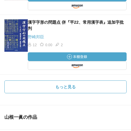
漢字字形の問題点 併『平22、常用漢字表』追加字批
判
野崎邦臣
12
0.00
2
もっと見る
山根一眞の作品