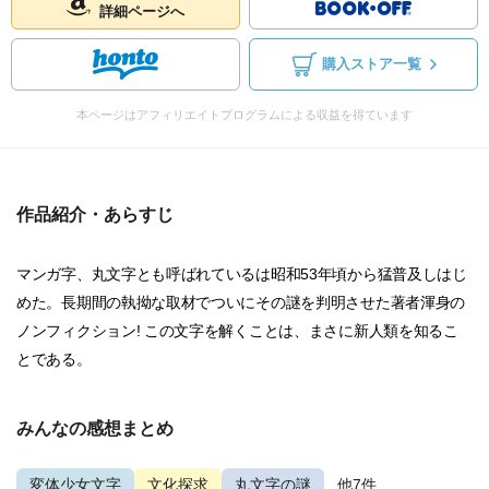
詳細ページへ
購入ストア一覧
本ページはアフィリエイトプログラムによる収益を得ています
作品紹介・あらすじ
マンガ字、丸文字とも呼ばれているは昭和53年頃から猛普及しはじ
めた。長期間の執拗な取材でついにその謎を判明させた著者渾身の
ノンフィクション! この文字を解くことは、まさに新人類を知るこ
とである。
みんなの感想まとめ
変体少女文字
文化探求
丸文字の謎
...他7件