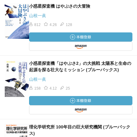
小惑星探査機 はやぶさの大冒険
山根一眞
812
4.26
128
小惑星探査機「はやぶさ2」の大挑戦 太陽系と生命の
起源を探る壮大なミッション (ブルーバックス)
山根一眞
158
4.12
25
理化学研究所 100年目の巨大研究機関 (ブルーバック
ス)