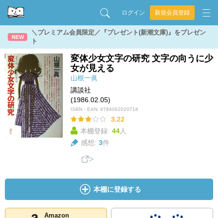
ログイン
新規会員登録
＼プレミアム会員限定／『プレゼント(新潮文庫)』をプレゼン
NEW
ト
変体少女文字の研究 文字の向うに少
女が見える
山根一眞
講談社
(1986.02.05)
ISBN・EAN:
9784062020718
3.22
本棚登録:
44
人
感想:
3
件
本棚に登録する
Amazon