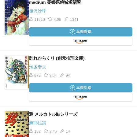
medium 霊媒探偵城塚翡翠
相沢沙呼
11910
4.08
1341
乱れからくり (創元推理文庫)
泡坂妻夫
972
3.64
94
鴉 メルカトル鮎シリーズ
麻耶雄嵩
152
3.45
14