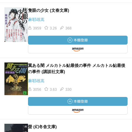
隻眼の少女 (文春文庫)
麻耶雄嵩
3959
3.26
368
翼ある闇 メルカトル鮎最後の事件 メルカトル鮎最後
の事件 (講談社文庫)
麻耶雄嵩
3056
3.63
330
螢 (幻冬舎文庫)