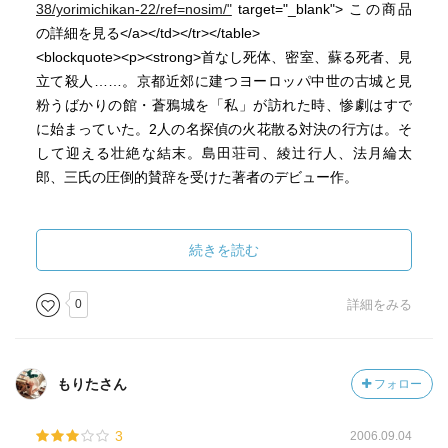
38/yorimichikan-22/ref=nosim/"
target="_blank"> この商品
の詳細を見る</a></td></tr></table>
<blockquote><p><strong>首なし死体、密室、蘇る死者、見
立て殺人……。京都近郊に建つヨーロッパ中世の古城と見
粉うばかりの館・蒼鴉城を「私」が訪れた時、惨劇はすで
に始まっていた。2人の名探偵の火花散る対決の行方は。そ
して迎える壮絶な結末。島田荘司、綾辻行人、法月綸太
郎、三氏の圧倒的賛辞を受けた著者のデビュー作。
魅力的な謎、破天荒なトリック、緻密な論理、奇矯な人
物、衒学趣味、毒に満ちたユーモア、意外な解決…。およ
続きを読む
そ思い付く限りの本格ミステリのエッセンスが、この小説
には濃密に詰め込まれている。</strong></p></blockquote>
0
詳細をみる
私立探偵・木更津が古城で起きる殺人事件の謎解きに馳せ
参じる前半は、本格ミステリの王道をいく綾辻ワールドの
踏襲か、と思いつつ読んだのだが、自らの推理に行き詰ま
もりたさん
フォロー
りを感じた木更津が山に籠もるという唐突な展開の後、な
んとメルカトル鮎の登場である。木更津に対抗するように
3
2006.09.04
自らの推理を披露したメルカトル鮎であり、真打登場か と