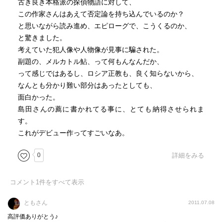
古き良き本格派の探偵物語に対して、
この作家さんはあえて否定論を持ち込んでいるのか？
と思いながら読み進め、エピローグで、こうくるのか、
と驚きました。
考えていた犯人像や人物像が見事に騙された。
副題の、メルカトル鮎、って何もんなんだか、
って感じではあるし、ロシア正教も、良く知らないから、
なんとも分かり難い部分はあったとしても、
面白かった。
島田さんの薦に書かれてる事に、とても納得させられま
す。
これがデビュー作ってすごいなあ。
0
詳細をみる
コメント
1
件をすべて表示
ともさん
2011.07.08
高評価ありがとう♪