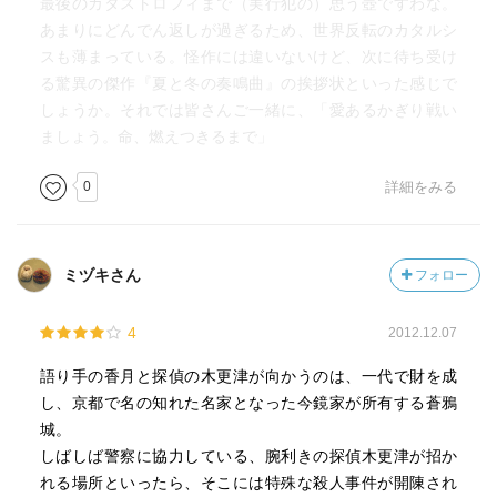
最後のカタストロフィまで（実行犯の）思う壺ですわな。
あまりにどんでん返しが過ぎるため、世界反転のカタルシ
スも薄まっている。怪作には違いないけど、次に待ち受け
る驚異の傑作『夏と冬の奏鳴曲』の挨拶状といった感じで
しょうか。それでは皆さんご一緒に、「愛あるかぎり戦い
ましょう。命、燃えつきるまで」
0
詳細をみる
ミヅキさん
フォロー
4
2012.12.07
語り手の香月と探偵の木更津が向かうのは、一代で財を成
し、京都で名の知れた名家となった今鏡家が所有する蒼鴉
城。
しばしば警察に協力している、腕利きの探偵木更津が招か
れる場所といったら、そこには特殊な殺人事件が開陳され