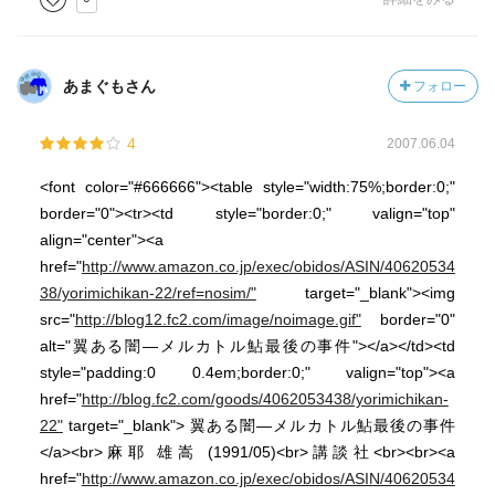
あまぐもさん
フォロー
4
2007.06.04
<font color="#666666"><table style="width:75%;border:0;"
border="0"><tr><td style="border:0;" valign="top"
align="center"><a
href="
http://www.amazon.co.jp/exec/obidos/ASIN/40620534
38/yorimichikan-22/ref=nosim/"
target="_blank"><img
src="
http://blog12.fc2.com/image/noimage.gif"
border="0"
alt="翼ある闇―メルカトル鮎最後の事件"></a></td><td
style="padding:0 0.4em;border:0;" valign="top"><a
href="
http://blog.fc2.com/goods/4062053438/yorimichikan-
22"
target="_blank"> 翼ある闇―メルカトル鮎最後の事件
</a><br>麻耶 雄嵩 (1991/05)<br>講談社<br><br><a
href="
http://www.amazon.co.jp/exec/obidos/ASIN/40620534