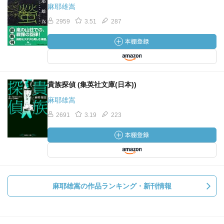
麻耶雄嵩
2959
3.51
287
貴族探偵 (集英社文庫(日本))
麻耶雄嵩
2691
3.19
223
麻耶雄嵩の作品ランキング・新刊情報