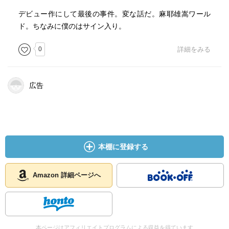
思わせられたのだが、それも一瞬のこと。意外な展開が待
デビュー作にして最後の事件。変な話だ。麻耶雄嵩ワール
っている。
ド。ちなみに僕のはサイン入り。
死体はどんどん増えていき、期待は面白いように何度も裏
切られるのだが、最後の最後に思ってもいなかったサプラ
0
詳細をみる
イズが待っているのだった。
読者も登場人物もミステリと信じて進んできたのに、ただ
ひとりの人物にとってはこれはサスペンスだったのであ
広告
る。なんということだろう！</font>
本棚に登録する
Amazon 詳細ページへ
本ページはアフィリエイトプログラムによる収益を得ています