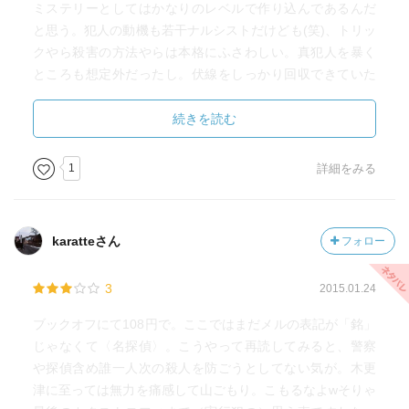
ミステリーとしてはかなりのレベルで作り込んであるんだ
と思う。犯人の動機も若干ナルシストだけども(笑)、トリッ
クやら殺害の方法やらは本格にふさわしい。真犯人を暴く
ところも想定外だったし。伏線をしっかり回収できていた
だろうし、ダブルミーニングもあった。新本格によくある
陰湿さが過剰じゃない点も好みかなー。
続きを読む
1
詳細をみる
karatteさん
フォロー
3
2015.01.24
ブックオフにて108円で。ここではまだメルの表記が「銘」
じゃなくて〈名探偵〉。こうやって再読してみると、警察
や探偵含め誰一人次の殺人を防ごうとしてない気が。木更
津に至っては無力を痛感して山ごもり。こもるなよwそりゃ