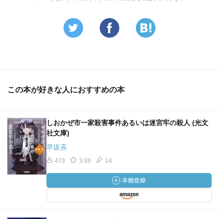
この本が好きな人におすすめの本
しおかぜ市一家殺害事件あるいは迷宮牢の殺人 (光文
社文庫)
早坂吝
473
3.69
14