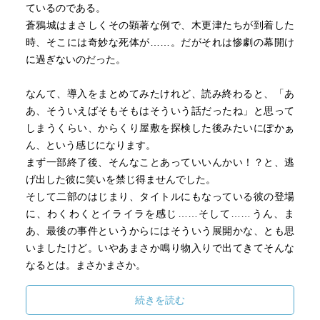
ているのである。
蒼鴉城はまさしくその顕著な例で、木更津たちが到着した
時、そこには奇妙な死体が……。だがそれは惨劇の幕開け
に過ぎないのだった。
なんて、導入をまとめてみたけれど、読み終わると、「あ
あ、そういえばそもそもはそういう話だったね」と思って
しまうくらい、からくり屋敷を探検した後みたいにぽかぁ
ん、という感じになります。
まず一部終了後、そんなことあっていいんかい！？と、逃
げ出した彼に笑いを禁じ得ませんでした。
そして二部のはじまり、タイトルにもなっている彼の登場
に、わくわくとイライラを感じ……そして……うん、ま
あ、最後の事件というからにはそういう展開かな、とも思
いましたけど。いやあまさか鳴り物入りで出てきてそんな
なるとは。まさかまさか。
ミステリの『おきまり』を軽やかに塗り潰すような演出
に、たびたび驚き、そしてほくそ笑みしてしまう、そんな
続きを読む
話でした。