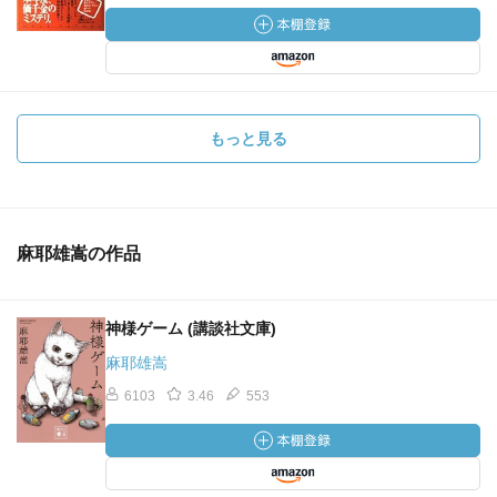
もっと見る
麻耶雄嵩の作品
神様ゲーム (講談社文庫)
麻耶雄嵩
6103
3.46
553