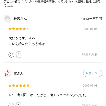
デビュー作に「メルカトル鮎最後の事件」ってつけちゃう度胸と根性に脱帽
でした。
杜宮さん
フォロー不許可
5
2008.01.06
大好きです。<br>
コレを読んだらもう他は...
0
詳細をみる
雪さん
フォロー
5
2007.07.08
7/7 凄く面白かったけど、凄くショッキングでした。
0
詳細をみる