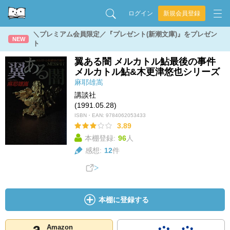
ログイン
新規会員登録
＼プレミアム会員限定／『プレゼント(新潮文庫)』をプレゼン
NEW
ト
翼ある闇 メルカトル鮎最後の事件
メルカトル鮎&木更津悠也シリーズ
麻耶雄嵩
講談社
(1991.05.28)
ISBN・EAN:
9784062053433
3.89
本棚登録:
96
人
感想:
12
件
本棚に登録する
Amazon