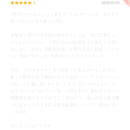
5
2019.03.03
2度目だからなんとなく覚えていたはずだったが、犯人だと
思ってた人が全く違った(笑)。
本格派と呼ばれる作品の苦手なところは、妙に冗長なとこ
ろなわけだけども、今回のものは比較的そのあたりが気に
ならない。ただし宗教的知識とか西洋文化に精通していな
いと意味が分からない箇所がけっこうでてきちゃう。
ただ、それはキャラクター設定でもあるのかもしれない。
多くの探偵小説で探偵のキャラは往々にしてナルシスト。
少なくとも脇に追いやられているモブをいれたら1人くらい
はそういうやつがでてくる。今回も多分に漏れずそういう
雰囲気を持つキャラがでてくるわけで、彼らの立ち振る舞
いにはナルシストを彩る西洋知識がふんだんに使われると
いう(笑)
そんなことはさておき。