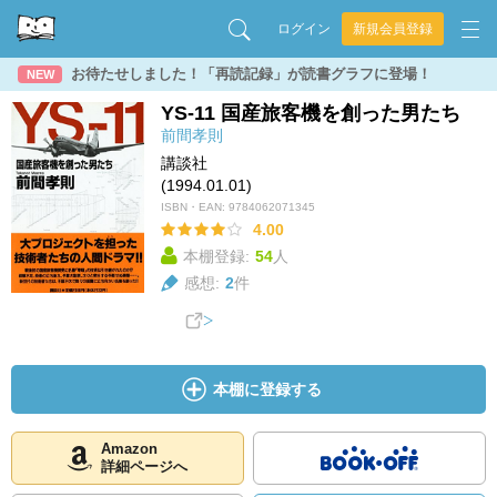
ログイン
新規会員登録
お待たせしました！「再読記録」が読書グラフに登場！
NEW
YS‐11 国産旅客機を創った男たち
前間孝則
講談社
(1994.01.01)
ISBN・EAN:
9784062071345
4.00
本棚登録:
54
人
感想:
2
件
本棚に登録する
Amazon
詳細ページへ