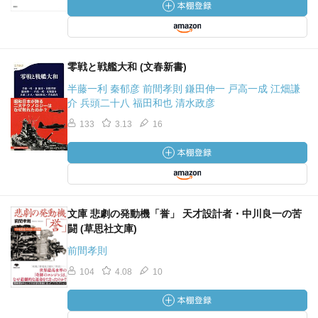
零戦と戦艦大和 (文春新書)
半藤一利 秦郁彦 前間孝則 鎌田伸一 戸高一成 江畑謙
介 兵頭二十八 福田和也 清水政彦
133
3.13
16
文庫 悲劇の発動機「誉」 天才設計者・中川良一の苦
闘 (草思社文庫)
前間孝則
104
4.08
10