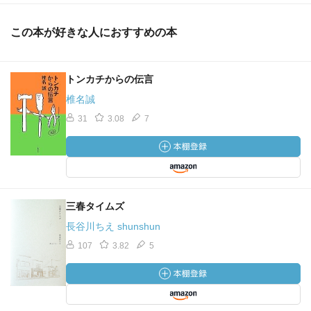
この本が好きな人におすすめの本
トンカチからの伝言
椎名誠
31
3.08
7
三春タイムズ
長谷川ちえ shunshun
107
3.82
5