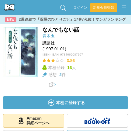
ログイン
新規会員登録
2週連続で『薬屋のひとりごと』17巻が1位！マンガランキング
NEW
なんでもない話
青木玉
講談社
(1997.01.01)
ISBN・EAN:
9784062087797
3.86
本棚登録:
16
人
感想:
2
件
本棚に登録する
Amazon
詳細ページへ