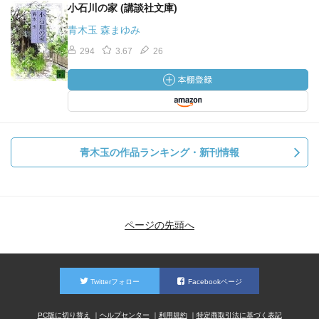
小石川の家 (講談社文庫)
青木玉 森まゆみ
294
3.67
26
青木玉の作品ランキング・新刊情報
ページの先頭へ
Twitterフォロー
Facebookページ
PC版に切り替え
ヘルプセンター
利用規約
特定商取引法に基づく表記