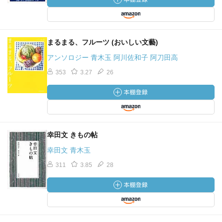
まるまる、フルーツ (おいしい文藝)
アンソロジー 青木玉 阿川佐和子 阿刀田高
353
3.27
26
幸田文 きもの帖
幸田文 青木玉
311
3.85
28