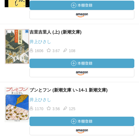
吉里吉里人 (上) (新潮文庫)
井上ひさし
1606
3.67
108
ブンとフン (新潮文庫 い-14-1 新潮文庫)
井上ひさし
1170
3.56
125