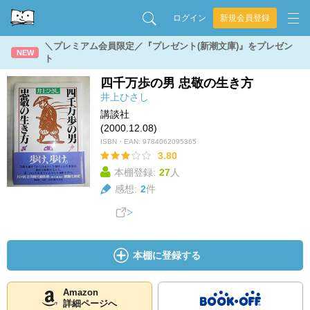
ログイン
新規会員登録
＼プレミアム会員限定／『プレゼント(新潮文庫)』をプレゼン
NEW
ト
四千万歩の男 忠敬の生き方
井上ひさし
講談社
(2000.12.08)
ISBN・EAN:
9784062095365
3.80
本棚登録:
27
人
感想:
2
件
本棚に登録する
Amazon
詳細ページへ