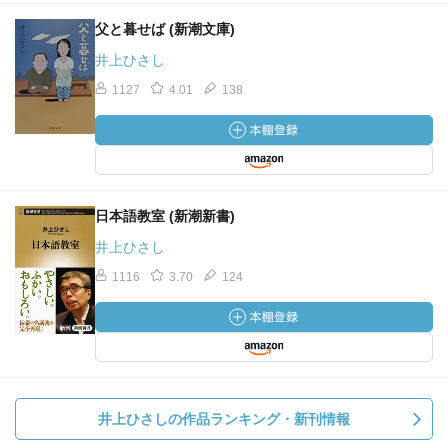
父と暮せば (新潮文庫)
井上ひさし
1127
4.01
138
日本語教室 (新潮新書)
井上ひさし
1116
3.70
124
井上ひさしの作品ランキング・新刊情報