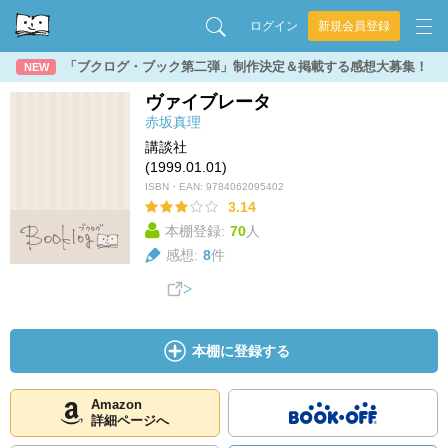
ログイン
新規会員登録
「ブクログ・ブック第二弾」制作決定＆掲載する感想大募集！
NEW
ヴァイブレータ
赤坂真理
講談社
(1999.01.01)
ISBN・EAN:
9784062095402
3.14
本棚登録:
70
人
感想:
8
件
本棚に登録する
Amazon
詳細ページへ