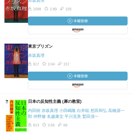
赤坂真理
1098
2.89
105
東京プリズン
赤坂真理
917
3.04
157
日本の反知性主義 (犀の教室)
内田樹 赤坂真理 小田嶋隆 白井聡 想田和弘 高橋源一
郎 仲野徹 名越康文 平川克美 鷲田清一
913
3.66
68