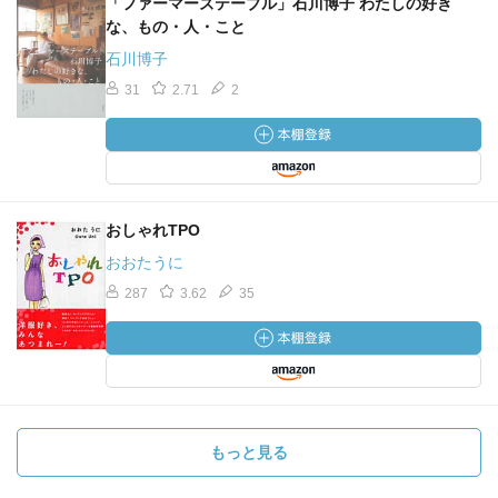
「ファーマーズテーブル」石川博子 わたしの好き
な、もの・人・こと
石川博子
31
2.71
2
おしゃれTPO
おおたうに
287
3.62
35
もっと見る