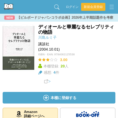
ログイン
新規会員登録
【ビルボードジャパンコラボ企画】2026年上半期話題作を考察
NEW
ディオールと華麗なるセレブリティ
の物語
川島ルミ子
講談社
(2004.10.01)
ISBN・EAN:
9784062125536
3.00
本棚登録:
20
人
感想:
4
件
本棚に登録する
Amazon
詳細ページへ