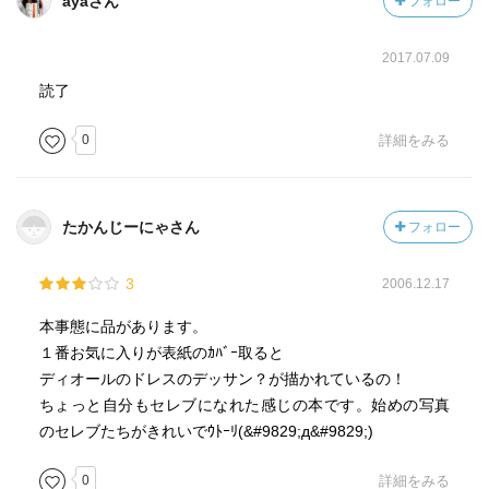
ayaさん
フォロー
2017.07.09
読了
0
詳細をみる
たかんじーにゃさん
フォロー
3
2006.12.17
本事態に品があります。
１番お気に入りが表紙のｶﾊﾞｰ取ると
ディオールのドレスのデッサン？が描かれているの！
ちょっと自分もセレブになれた感じの本です。始めの写真
のセレブたちがきれいでｳﾄｰﾘ(&#9829;д&#9829;)
0
詳細をみる