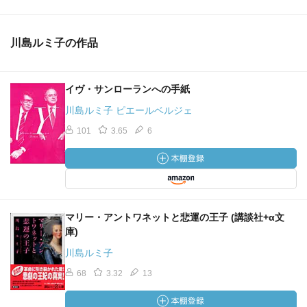
川島ルミ子の作品
イヴ・サンローランへの手紙
川島ルミ子 ピエールベルジェ
101
3.65
6
マリー・アントワネットと悲運の王子 (講談社+α文
庫)
川島ルミ子
68
3.32
13