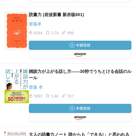
読書力 (岩波新書 新赤版801)
齋藤孝
6544
3.74
899
雑談力が上がる話し方――30秒でうちとける会話のル
ール
齋藤 孝
5693
3.40
557
大人の語彙力ノート 誰からも「できる!」と思われる