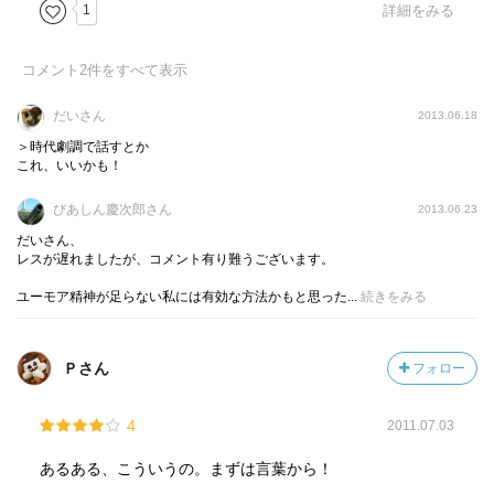
1
詳細をみる
コメント
2
件をすべて表示
だいさん
2013.06.18
＞時代劇調で話すとか
これ、いいかも！
びあしん慶次郎さん
2013.06.23
だいさん、
レスが遅れましたが、コメント有り難うございます。
ユーモア精神が足らない私には有効な方法かもと思った...
続きをみる
Ｐさん
フォロー
4
2011.07.03
あるある、こういうの。まずは言葉から！