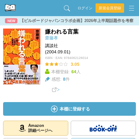
ログイン
新規会員登録
【ビルボードジャパンコラボ企画】2026年上半期話題作を考察
NEW
嫌われる言葉
齋藤孝
講談社
(2004.09.01)
ISBN・EAN:
9784062126014
3.05
本棚登録:
64
人
感想:
8
件
本棚に登録する
Amazon
詳細ページへ