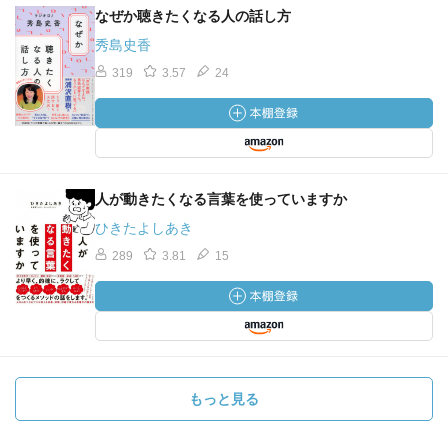
なぜか聴きたくなる人の話し方
秀島史香
319
3.57
24
人が動きたくなる言葉を使っていますか
ひきたよしあき
289
3.81
15
もっと見る