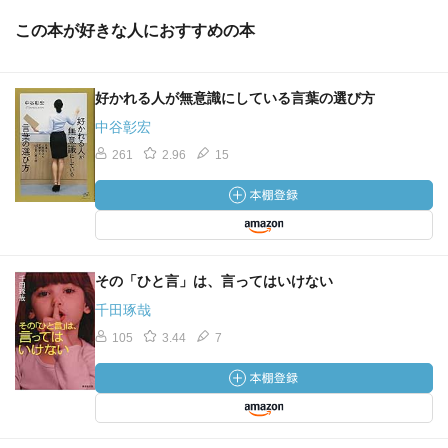
この本が好きな人におすすめの本
好かれる人が無意識にしている言葉の選び方
中谷彰宏
261
2.96
15
その「ひと言」は、言ってはいけない
千田琢哉
105
3.44
7