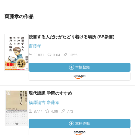
齋藤孝の作品
読書する人だけがたどり着ける場所 (SB新書)
齋藤孝
11831
3.64
1355
現代語訳 学問のすすめ
福澤諭吉 齋藤孝
8777
4.09
773