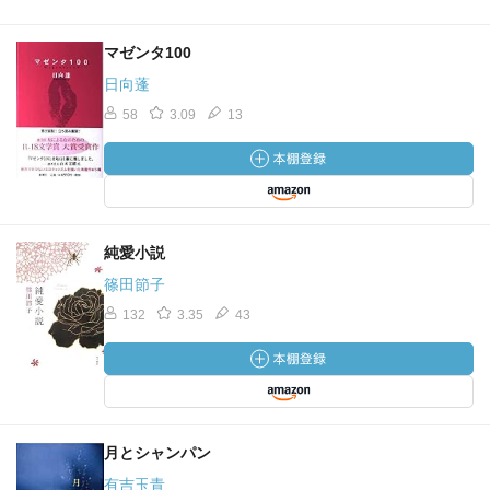
マゼンタ100
日向蓬
58
3.09
13
純愛小説
篠田節子
132
3.35
43
月とシャンパン
有吉玉青