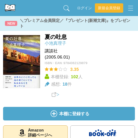
ログイン
新規会員登録
＼プレミアム会員限定／『プレゼント(新潮文庫)』をプレゼン
NEW
ト
夏の吐息
小池真理子
講談社
(2005.06.01)
ISBN・EAN:
9784062129879
3.35
本棚登録:
102
人
感想:
18
件
本棚に登録する
Amazon
詳細ページへ