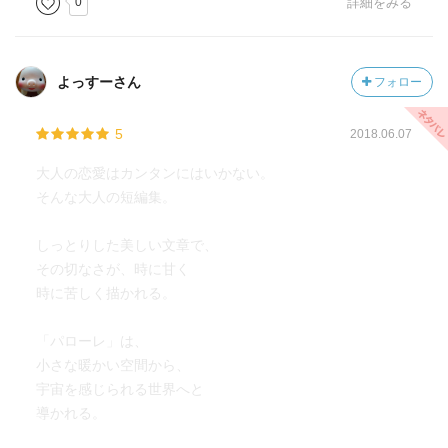
0
詳細をみる
よっすーさん
フォロー
5
2018.06.07
大人の恋愛はカンタンにはいかない。
そんな大人の短編集。
しっとりした美しい文章で、
その切なさが、時に甘く
時に苦しく描かれる。
「パローレ」は、
小さな暖かい空間から、
宇宙を感じられる世界へと
導かれる。