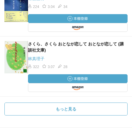
224
3.04
34
さくら、さくら おとなが恋して おとなが恋して (講
談社文庫)
林真理子
322
3.07
28
もっと見る