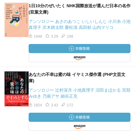
1日10分のぜいたく NHK国際放送が選んだ日本の名作
(双葉文庫)
アンソロジー あさのあつこ いしいしんじ 小川糸 小池
真理子 沢木耕太郎 重松清 高田郁 山内マリコ
1948
3.29
108
あなたの不幸は蜜の味 イヤミス傑作選 (PHP文芸文
庫)
アンソロジー 辻村深月 小池真理子 沼田まほかる 宮部
みゆき 乃南アサ 細谷正充
1824
3.43
172