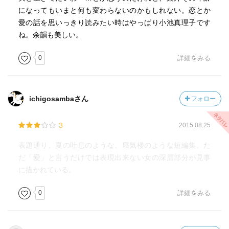
になってもいまと何も変わらないのかもしれない。恋とか
愛の話を思いっきり読みたい時はやっぱり小池真理子です
ね。余韻も美しい。
0
詳細をみる
ichigosambaさん
フォロー
3
2015.08.25
表題通り、夏の吐息のような、蜃気楼のような短編集。た
だ「愛」と言うだけでは表現出来ない女の深層部分が見事
に描かれている。
0
詳細をみる