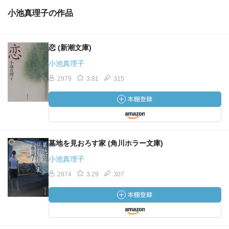
小池真理子の作品
恋 (新潮文庫)
小池真理子
2979
3.81
315
墓地を見おろす家 (角川ホラー文庫)
小池真理子
2874
3.29
307