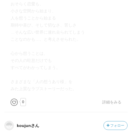
おそらく恋愛も、
小さな空間から始まり、
人を想うことから始まる
期待や喜び、そして切なさ、苦しさ
…そんな広い世界に連れ去られてしまう
ことなのかも…。と考えさせられた。
心から想うことは、
その人の吐息だけでも
すべてがわかってしまう。
さまざまな「人の想うあり様」を
みた上質なラブストーリーだった。
0
詳細をみる
koujunさん
フォロー