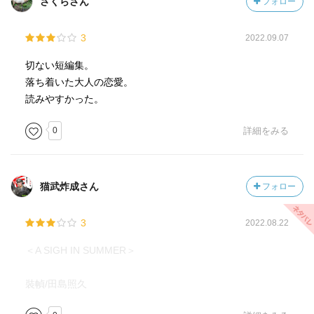
さくらさん
フォロー
3
2022.09.07
切ない短編集。
落ち着いた大人の恋愛。
読みやすかった。
0
詳細をみる
猫武炸成さん
フォロー
3
2022.08.22
＜A SIGH IN SUMMER＞
裝幀/田島照久