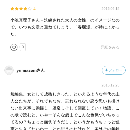
4
2016.06.15
小池真理子さん＝洗練された大人の女性、のイメージなの
で、いつも文章と重ねてしまう。「春爛漫」が特によかっ
た。
0
詳細をみる
yumiasamさん
フォロー
2015.12.23
短編集。女として成熟しきった、といえるような年代の主
人公たちが、それでもなお、忘れられない恋や思いも掛け
ない出来事に動揺し、逡巡しそして回復していく物語。こ
の歳で読むと、いやーそんな歳までこんな色気づいちゃっ
てるの？ちょっと面倒そうだし、というかもうちょっと颯
爽と生きてたいわー…とか思うのだけれど、案外その年齢