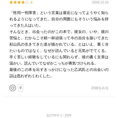
4
2006.10.10
「性同一性障害」という言葉は最近になってようやく知ら
れるようになってきた。自分の周囲にもそういう悩みを持
ってきた人はいた。
そんなとき、出会ったのがこの本で。彼女の、いや、彼の
苦悩と、だからこそ精一杯頑張って今の自分を築いてきた
杉山氏の生きてきた道が描かれている。とはいえ、重く冷
たいものではなく、なぜか読んでいると元気がでてくる。
辛く苦しい経験をしているにも関わらず、彼の書く文章は
温かい。読んでいてなぜかこっちが勇気づけられる。
最後のこの本を出すきっかけになった乙武氏との出会いの
話は思わずわくわくした。
0
詳細をみる
全27件中 1 - 20件