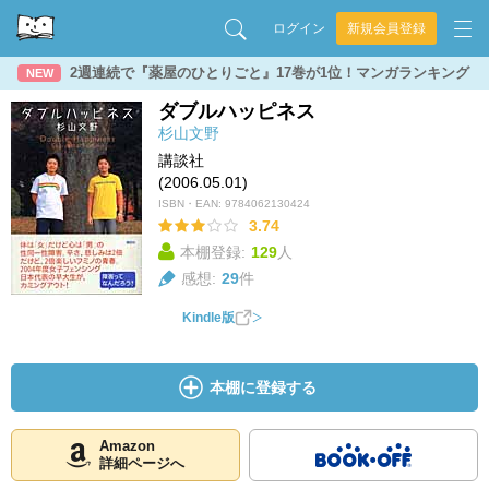
ログイン
新規会員登録
2週連続で『薬屋のひとりごと』17巻が1位！マンガランキング
NEW
ダブルハッピネス
杉山文野
講談社
(2006.05.01)
ISBN・EAN:
9784062130424
3.74
本棚登録:
129
人
感想:
29
件
Kindle版
本棚に登録する
Amazon
詳細ページへ