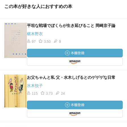
この本が好きな人におすすめの本
平坦な戦場でぼくらが生き延びること 岡崎京子論
椹木野衣
97
3.50
9
お父ちゃんと私 父・水木しげるとのゲゲゲな日常
水木悦子
115
3.73
24