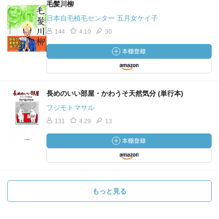
毛髪川柳
日本自毛植毛センター 五月女ケイ子
144
4.10
30
長めのいい部屋・かわうそ天然気分 (単行本)
フジモトマサル
131
4.29
13
もっと見る