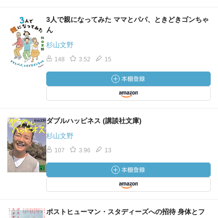
3人で親になってみた ママとパパ、ときどきゴンちゃ
ん
杉山文野
148
3.52
15
ダブルハッピネス (講談社文庫)
杉山文野
107
3.96
13
ポストヒューマン・スタディーズへの招待 身体とフ