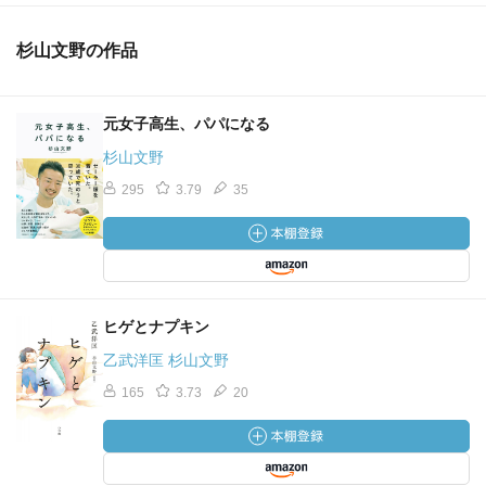
杉山文野の作品
元女子高生、パパになる
杉山文野
295
3.79
35
ヒゲとナプキン
乙武洋匡 杉山文野
165
3.73
20