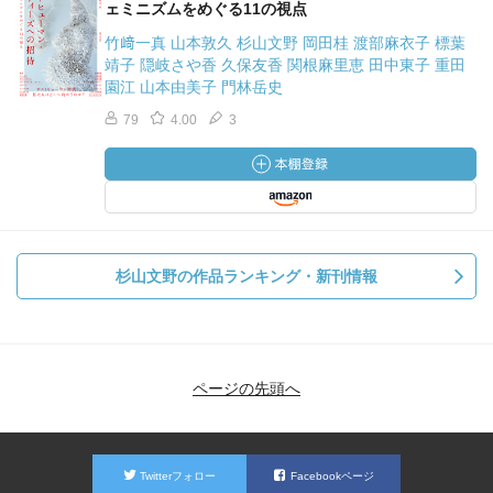
ェミニズムをめぐる11の視点
竹﨑一真 山本敦久 杉山文野 岡田桂 渡部麻衣子 標葉
靖子 隠岐さや香 久保友香 関根麻里恵 田中東子 重田
園江 山本由美子 門林岳史
79
4.00
3
杉山文野の作品ランキング・新刊情報
ページの先頭へ
Twitterフォロー
Facebookページ