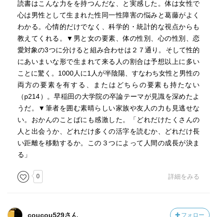
読書はこんな力をを持つんだな、と実感した。体は女性で
心は男性として生まれた性同一性障害の悩みと葛藤がよく
わかる。心情的だけでなく、科学的・統計的な視点からも
教えてくれる。▼男と女の要素、体の性別、心の性別、恋
愛対象の3つに分けると組み合わせは２７通り。そして性的
にあいまいな形で生まれて来る人の割合は予想以上に多い
ことに驚く。1000人に1人が半陰陽、すなわち女性と男性の
両方の要素を有する、またはどちらの要素も持たない
（p214）。早稲田の大学院の卒論テーマが見識を深めたよ
うだ。▼筆者を囲む素晴らしい家族や友人の力も見逃せな
い。おかんのことばにも感激した。「どれだけたくさんの
人と出会うか、どれだけ多くの活字を読むか、どれだけ長
い距離を移動するか。この３つによって人間の成長が決ま
る」
0
詳細をみる
coucou529さん
フォロー