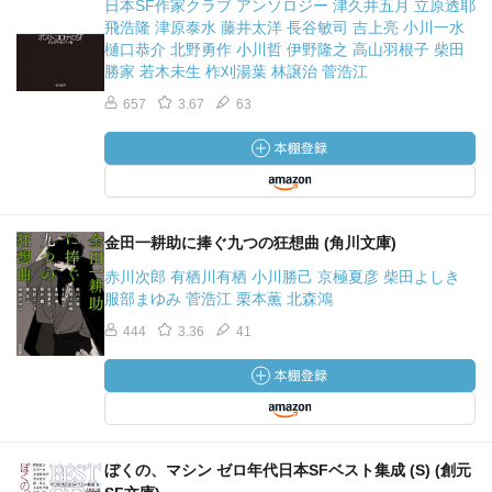
日本SF作家クラブ アンソロジー 津久井五月 立原透耶
飛浩隆 津原泰水 藤井太洋 長谷敏司 吉上亮 小川一水
樋口恭介 北野勇作 小川哲 伊野隆之 高山羽根子 柴田
勝家 若木未生 柞刈湯葉 林譲治 菅浩江
657
3.67
63
金田一耕助に捧ぐ九つの狂想曲 (角川文庫)
赤川次郎 有栖川有栖 小川勝己 京極夏彦 柴田よしき
服部まゆみ 菅浩江 栗本薫 北森鴻
444
3.36
41
ぼくの、マシン ゼロ年代日本SFベスト集成 (S) (創元