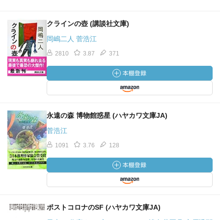
クラインの壺 (講談社文庫)
岡嶋二人 菅浩江
2810
3.87
371
永遠の森 博物館惑星 (ハヤカワ文庫JA)
菅浩江
1091
3.76
128
ポストコロナのSF (ハヤカワ文庫JA)