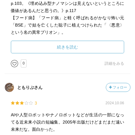
p.103。《埋め込み型ナノマシンは見えないというところに
価値があるんだと思うの。》p.117
【フード病】「フード病」と軽く呼ばれるがかなり怖い元
「BSE」で姑を亡くした聡子に植えつけられた「〈悪意〉
という名の異常プリオン」。
【鮮やかなあの色を】人生からも視覚からも色彩を失って
いく中で友人から色を取り戻せる薬をもらって飲んでみる
続きを読む
と。
【おまかせハウスの人々】試験運用を始めた全自動住宅の
0
詳細をみる
モニターであるお客様対応担当の社員、博也は家族のため
に仕事はしたくないが励んでいる。
ともりぶさん
フォロー
3
2024.10.06
AIや人型ロボットやナノロボットなどが生活の一部になっ
てる近未来小説の短編集。2005年出版だけどまだまだ遠い
未来だな。面白かった。