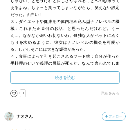
じゃない、と思うけれど疾しさやばれることへの恐怖って
あるよね。ちょっと笑ってしまいながらも、笑えない設定
だった。面白い！
３．ダイエットや健康用の体内埋め込み型ナノレベルの機
械：これまた正直何のお話、と思ったんだけれど。うー
ん…。なかなか深いわ切ないわ。孤独な人がペットにぬく
もりを求めるように、彼女はナノレベルの機会を可愛が
る。しかしそこには大きな爆弾があった。
４．食事によって引き起こされるフード病：自分が作った
手料理のせいで義理の母親が死んだ、なんて言われてしま
った主人公。世の中さ、結婚して太る男性諸君は妻の手料
理のせいとみられるのは微笑ましいとして。これはきつい
続きを読む
ぞ。身内から攻められたら、ショックで狂信的になってし
まっても仕方がない。最後にちょっと仕返し気分が入るの
0
詳細をみる
なんて、もうステキ！
５．鬱と色の関係と鮮やかな色彩を与える薬：うわ、この
話も好き！ どんよりとした世界よりも美しいものを見た
ナオさん
フォロー
い、と思うもの。空だって灰色よりかは青い方がいい！
例えば塞いでるとき読んだ本は、どんなに傑作でも心から