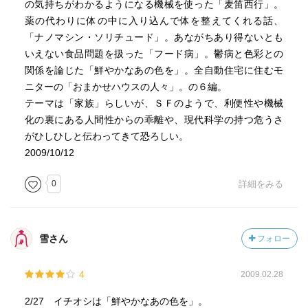
の気持ちがわかるようになる機械を使った「麦笛西行」。
薬の代わりに体の中に入り込んで体を整えてくれる話、
「ナノマシン・ソリチュード」。あながちあり得ないとも
いえない食品問題を扱った「フード病」。鬱病と色彩との
関係を論じた「鮮やかなあの色を」。全自動住宅に住むモ
ニターの「おまかせハウスの人々」。の６編。
テーマは「家族」らしいが、ＳＦのようで、利便性や機械
化の裏にある人間性からの乖離や、現代科学の持つ危うさ
がひしひしと伝わってきて恐ろしい。
2009/10/12
0
詳細をみる
雪さん
フォロー
4
2009.02.28
2/27 イチオシは「鮮やかなあの色を」。