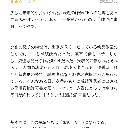
2
2012.10.05
楽しめないことがある。でもそこでとてもきれいな何かを
見れば、多少は気が晴れるんじゃない？ 視覚と心の関
少し近未来的なお話だった。表題のほかに5つの短編もあっ
係、それが一つの薬を通してくるっていく。おお怖い。で
て読みやすかった。私が、一番良かったのは「純也の事
も面白い。
例」ってやつ。
６．家事システムが搭載された家：表題作でもあるこのお
話。おっもしろい…！ 便利な世の中って誰もが求めると
ころ。機械が進化するにつれて、同時にその機会に対応す
夕香の息子の純也は、出来が良く、通っている幼児教室の
るため、人間の方が振り回されることもある。ほら、スマ
なかではいつも成績優秀だった。素直で優しい子。しか
ートフォンだって慣れるまで多少の時間がかかるでしょ
し、純也は開発されたﾛﾎﾞｯﾄだった。実験的に作られたそれ
う？ 「おまかせハウス」は自動掃除機能等々がついた、
らは、人間の幼児たちと同じ環境へ出される。夕香は、ひ
理想的な住環境を提供する家。しかしモニターに選ばれた
とり親家庭の枠で、試験者になり純也と家族ごっこを行っ
人々は曲者ぞろいで、主人公は憂鬱な日々を送る。それで
ている。そんなある日、夕香のもとに成績優秀者に出され
も家族のために、いい加減な上司や曲者な住人たちに立ち
る早期変換許可書が届く。それは、夕香にとっては幸せな
向かう。
毎日が終わってしまうという残酷な許可書だった。
なんていうかね、皮肉ってスバラシく甘美なスパイスだ
わ…！ もうね、笑ってしまった！ いいじゃないこれ。
基本的に、この短編たちは「家族」がﾃｰﾏになってる。