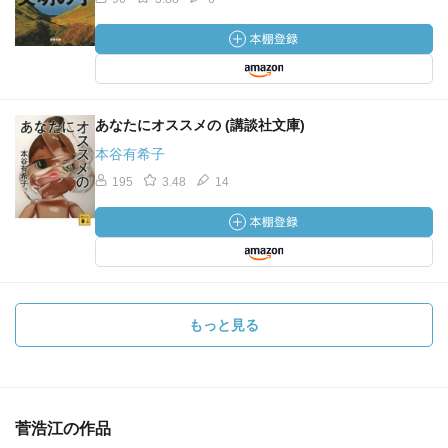
あなたにオススメの (講談社文庫)
本谷有希子
195
3.48
14
もっと見る
菅浩江の作品