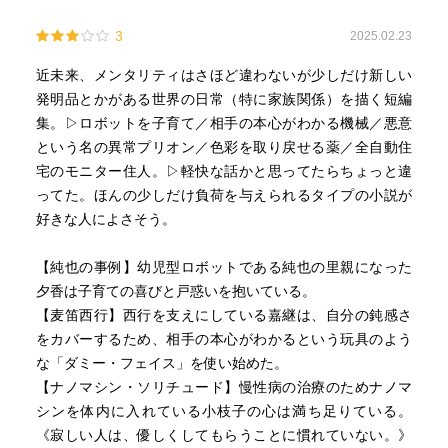
3
2025.02.23
近未来、メンタリティはさほど違わないが少しだけ新しい
発明品とかがある世界の日常（特に家族関係）を描く短編
集。▷ロボットを子育て／相手の本心がわかる機械／悪意
という名の異常プリオン／色彩を取り戻せる薬／全自動住
宅のモニター住人。▷軽快な話かと思ってたらちょっと違
ってた。ほんの少しだけ負荷を与えられるタイプの小説が
好きな人によさそう。
【純也の事例】幼児型ロボットである純也の里親になった
夕香は子育ての喜びと戸惑いを抱いている。
【麦笛西行】西行を支えにしている嘉継は、自分の鈍感さ
をカバーするため、相手の本心がわかるという玩具のよう
な「ダミー・フェイス」を使い始めた。
【ナノマシン・ソリチュード】慢性病の治療のためナノマ
シンを体内に入れている小枝子の心は満ち足りている。
《寂しい人は、優しくしてもらうことに慣れていない。》