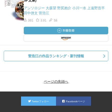
SF文庫)
アンソロジー 大森望 野尻抱介 小川一水 上遠野浩平
田中啓文 菅浩江
391
3.91
58
菅浩江の作品ランキング・新刊情報
ページの先頭へ
Twitterフォロー
Facebookページ