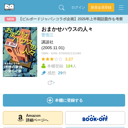
ログイン
新規会員登録
【ビルボードジャパンコラボ企画】2026年上半期話題作を考察
NEW
おまかせハウスの人々
菅浩江
講談社
(2005.11.01)
ISBN・EAN:
9784062131490
3.27
本棚登録:
124
人
感想:
29
件
本棚に登録する
Amazon
詳細ページへ