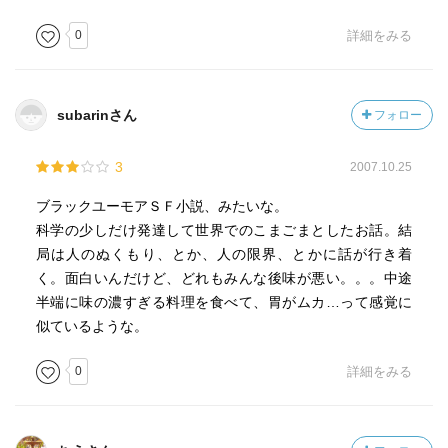
0
詳細をみる
subarinさん
フォロー
3
2007.10.25
ブラックユーモアＳＦ小説、みたいな。
科学の少しだけ発達して世界でのこまごまとしたお話。結
局は人のぬくもり、とか、人の限界、とかに話が行き着
く。面白いんだけど、どれもみんな後味が悪い。。。中途
半端に味の濃すぎる料理を食べて、胃がムカ…って感覚に
似ているような。
0
詳細をみる