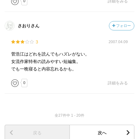
0
詳細をみる
さおりさん
フォロー
3
2007.04.09
菅浩江はどれを読んでもハズレがない。
女流作家特有の読みやすい短編集。
でも一晩寝ると内容忘れるかも。
0
詳細をみる
全27件中 1 - 20件
戻る
次へ