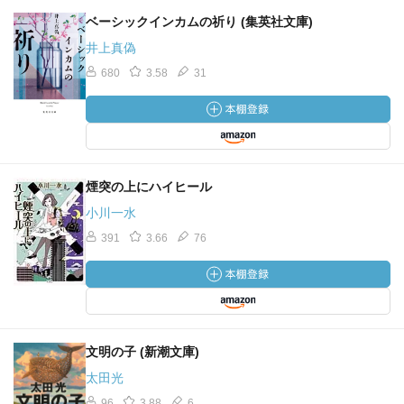
ベーシックインカムの祈り (集英社文庫)
井上真偽
680
3.58
31
煙突の上にハイヒール
小川一水
391
3.66
76
文明の子 (新潮文庫)
太田光
96
3.88
6