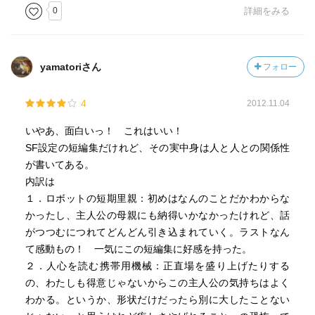
0
詳細をみる
yamatoriさん
フォロー
4
2012.11.04
いやあ、面白いっ！ これはいい！
SF設定の短編集だけれど、その実中身は人と人との関係性
が書いてある。
内訳は
１．ロボットの短期里親：初めはなんのことだかわからな
かったし、主人公の母親にも納得いかなかったけれど、話
がつつむにつれてどんどん引き込まれていく。ラストなん
て感動もの！ 一気にこの短編集に好感を持った。
２．人心を読む携帯用機械：正直場を盛り上げたりする
の、わたしも得意じゃないからこの主人公の気持ちはよく
わかる。というか、形状だけだったら別に大したことない