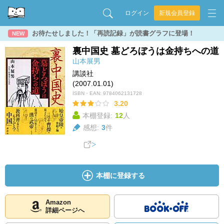
ログイン
新規会員登録
お待たせしました！「再読記録」が読書グラフに登場！
NEW
裏中国史 墓どろぼうは金持ちへの道
山本展男
講談社
(2007.01.01)
ISBN・EAN:
9784062131728
3.20
本棚登録:
12
人
感想:
3
件
本棚に登録する
Amazon
詳細ページへ