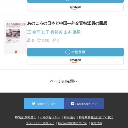
あのころの日本と中国―外交官特派員の回想
王 泰平 仁子 真裕美 山本 展男
0
0.00
0
ページの先頭へ
Twitterフォロー
Facebookページ
PC版に切り替え
ヘルプセンター
利用規約
特定商取引法に基づく表記
プライバシーポリシー
Cookieの使用について
採用情報