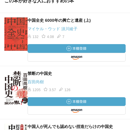
この本が好きな人におすすめの本
中国全史 6000年の興亡と遺産 (上)
マイケル・ウッド 須川綾子
132
4.08
7
禁断の中国史
百田尚樹
1205
3.57
126
中国人が死んでも認めない捏造だらけの中国史