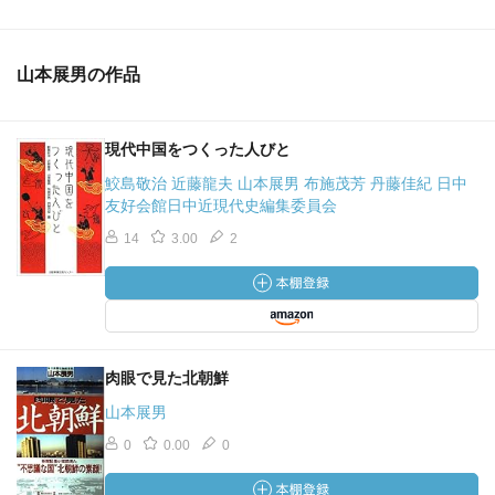
山本展男の作品
現代中国をつくった人びと
鮫島敬治 近藤龍夫 山本展男 布施茂芳 丹藤佳紀 日中
友好会館日中近現代史編集委員会
14
3.00
2
肉眼で見た北朝鮮
山本展男
0
0.00
0