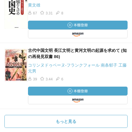
黄文雄
67
3.31
8
古代中国文明 長江文明と黄河文明の起源を求めて (知
の再発見双書 86)
コリンヌドゥベーヌ‐フランクフォール 南条郁子 工藤
元男
39
3.44
6
もっと見る