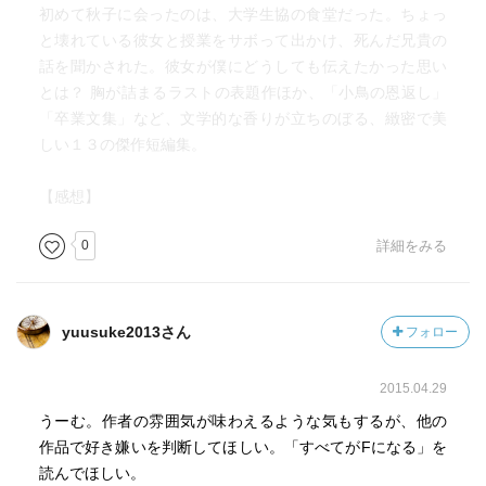
初めて秋子に会ったのは、大学生協の食堂だった。ちょっ
と壊れている彼女と授業をサボって出かけ、死んだ兄貴の
話を聞かされた。彼女が僕にどうしても伝えたかった思い
とは？ 胸が詰まるラストの表題作ほか、「小鳥の恩返し」
「卒業文集」など、文学的な香りが立ちのぼる、緻密で美
しい１３の傑作短編集。
【感想】
0
詳細をみる
yuusuke2013さん
フォロー
2015.04.29
うーむ。作者の雰囲気が味わえるような気もするが、他の
作品で好き嫌いを判断してほしい。「すべてがFになる」を
読んでほしい。