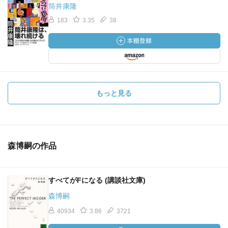
筒井康隆
183
3.35
38
もっと見る
森博嗣の作品
すべてがFになる (講談社文庫)
森博嗣
40934
3.86
3721