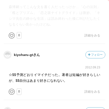
森博嗣ってこんな文を書く人だったっけか…「心の法則」
「檻とプリズム」「恋之坂ナイトグライド」は微妙。「キ
シマ先生の静かな生活」は読み終わった後に叫びだしたく
なるくらい良かったけどね。
0
詳細をみる
kiyoharu-gtさん
フォロー
2012.09.23
☆$$予測どおりイマイチだった。著者は短編が好きらしい
が、$$自分はあまり好きになれない。
0
詳細をみる