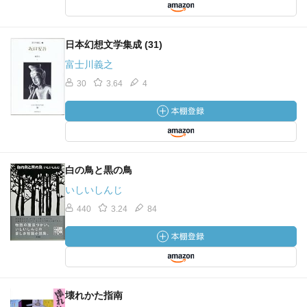
日本幻想文学集成 (31)
富士川義之
30
3.64
4
白の鳥と黒の鳥
いしいしんじ
440
3.24
84
壊れかた指南