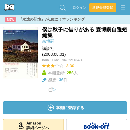
ログイン
新規会員登録
『永遠の記憶』が1位に！本ランキング
NEW
僕は秋子に借りがある 森博嗣自選短
編集
森博嗣
講談社
(2008.08.01)
ISBN・EAN:
9784062148474
3.36
本棚登録:
256
人
感想:
36
件
本棚に登録する
Amazon
詳細ページへ