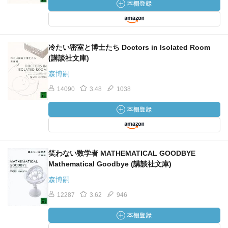
冷たい密室と博士たち Doctors in Isolated Room
(講談社文庫)
森博嗣
14090
3.48
1038
笑わない数学者 MATHEMATICAL GOODBYE
Mathematical Goodbye (講談社文庫)
森博嗣
12287
3.62
946