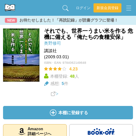
ログイン
新規会員登録
お待たせしました！「再読記録」が読書グラフに登場！
NEW
それでも、世界一うまい米を作る 危
機に備える「俺たちの食糧安保」
奥野修司
講談社
(2009.03.01)
ISBN・EAN:
9784062149648
4.23
本棚登録:
48
人
感想:
5
件
本棚に登録する
Amazon
詳細ページへ