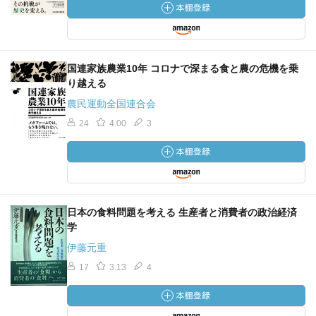
国連家族農業10年 コロナで深まる食と農の危機を乗
り越える
農民運動全国連合会
24
4.00
3
日本の食料問題を考える 生産者と消費者の政治経済
学
伊藤元重
17
3.13
4