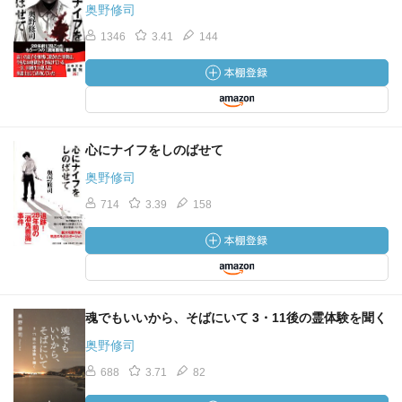
奥野修司
1346
3.41
144
心にナイフをしのばせて
奥野修司
714
3.39
158
魂でもいいから、そばにいて 3・11後の霊体験を聞く
奥野修司
688
3.71
82