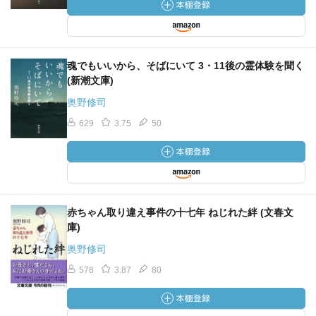
魂でもいいから、そばにいて 3・11後の霊体験を聞く
(新潮文庫)
奥野修司
629
3.75
50
赤ちゃん取り違え事件の十七年 ねじれた絆 (文春文
庫)
奥野修司
578
3.87
80