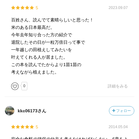
5
2023.09.07
百姓さん、読んでて素晴らしいと思った！
米のある日本最高だ。
今年去年知り合った方の紹介で
退院したその日が一粒万倍日って事で
一年越しの田植えしてみたいを
叶えてくれる人が居ました。
この本を読んでたからより1苗1苗の
考えながら植えました。
0
詳細をみる
kkc06173さん
フォロー
5
2014.05.04