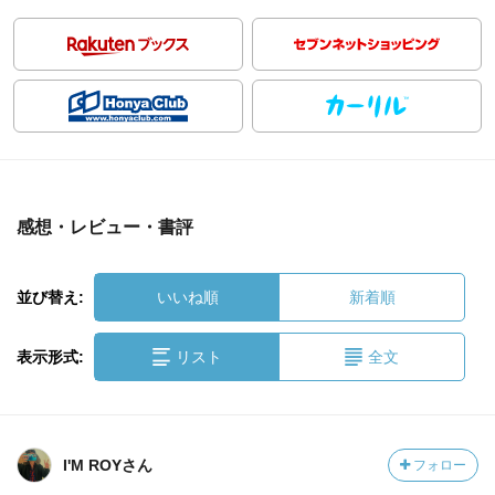
感想・レビュー・書評
並び替え:
いいね順
新着順
表示形式:
リスト
全文
I'M ROYさん
フォロー