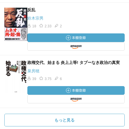
反乱
鈴木宗男
18
2.33
2
政権交代、始まる 炎上上等! タブーなき政治の真実
泉房穂
39
3.75
6
もっと見る