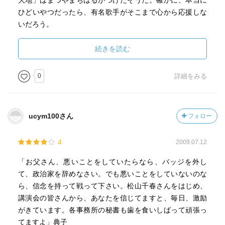
大地」はまつやまちはるがつけたそうだ。確かに、本当に
ひどいやつだったら、有名歌手がそこまで心から応援しな
いだろう。
人生、なにがあるかわからない。そして、どん底からで
続きを読む
も、信念があればやりなおせるんだな、と感じさせられ
た。
0
詳細をみる
ucym100さん
フォロー
4
2009.07.12
「お父さん、悪いことをしていたらなら、バッジを外し
て、政治家を辞めなさい。でも悪いことをしていないのな
ら、信念を持って戦って下さい。松山千春さんをはじめ、
講演会の皆さんから、あなたを信じてますと、毎日、激励
がきています。各事務所の秘書も歯を食いしばって頑張っ
てますよ」典子