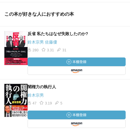
この本が好きな人におすすめの本
反省 私たちはなぜ失敗したのか?
鈴木宗男 佐藤優
280
3.31
31
闇権力の執行人
鈴木宗男
47
3.19
5