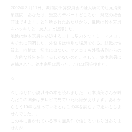
2002年３月11日、衆議院予算委員会の証人喚問で辻元清美
衆議院「あなたは、疑惑のデパートどころか、疑惑の総合
商社ですよ！」と叫断されたあたりから、世間は鈴木宗男
をハッキリと「悪人」と認識した。
地検は鈴木宗男を起訴するコトに尽力をつくし、マスコミ
もそれに同調した。外務省は特別な場所である。組織の性
質上、内情は一切表に出ない。マスコミも外務省側からの
一方的な報告を信じるしかないのだ。そして、鈴木宗男は
逮捕された。鈴木宗男は思った。これは国策捜査だ。
☆
久しぶりに小説以外の本を読みました。辻本清美さんが叫
んだこの国会はテレビで見ていた記憶があります。あれか
らもう10年も経っているとはこの本を読むまで思いもしま
せんでした。。
この本に書かれている事を無条件で信じるつもりはありま
せんが、