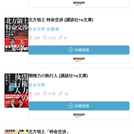
北方領土 特命交渉 (講談社+α文庫)
鈴木宗男 佐藤優
139
3.63
8
闇権力の執行人 (講談社+α文庫)
鈴木宗男
116
3.45
10
北方領土「特命交渉」