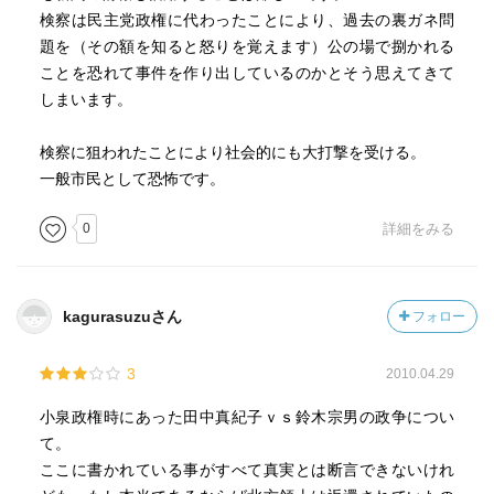
検察は民主党政権に代わったことにより、過去の裏ガネ問
題を（その額を知ると怒りを覚えます）公の場で捌かれる
ことを恐れて事件を作り出しているのかとそう思えてきて
しまいます。
検察に狙われたことにより社会的にも大打撃を受ける。
一般市民として恐怖です。
0
詳細をみる
kagurasuzuさん
フォロー
3
2010.04.29
小泉政権時にあった田中真紀子ｖｓ鈴木宗男の政争につい
て。
ここに書かれている事がすべて真実とは断言できないけれ