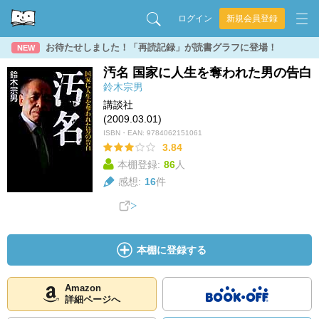
ログイン
新規会員登録
お待たせしました！「再読記録」が読書グラフに登場！
NEW
汚名 国家に人生を奪われた男の告白
鈴木宗男
講談社
(2009.03.01)
ISBN・EAN:
9784062151061
3.84
本棚登録:
86
人
感想:
16
件
本棚に登録する
Amazon
詳細ページへ