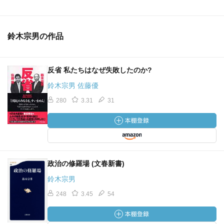
鈴木宗男の作品
反省 私たちはなぜ失敗したのか?
鈴木宗男 佐藤優
280
3.31
31
政治の修羅場 (文春新書)
鈴木宗男
248
3.45
54