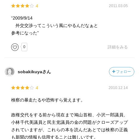
なぁと思いました。
4
2011.03.05
“2009/9/14
外交交渉ってこういう風にやるん​だなぁと
参考になった”
0
詳細をみる
sobakikuyaさん
フォロー
4
2010.12.14
検察の暴走たるや恐怖すら覚えます。
政権交代をする前から現在まで鳩山首相、小沢一郎議員、
小林千代美議員と民主党議員の金の問題がクローズアップ
されていますが、これらの本を読んだあとでは検察の正義
も新聞の情報も信用することは難しいです。