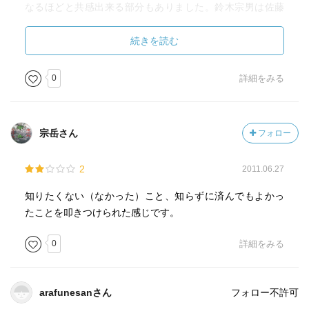
なるほどと共感出来る部分もありました。鈴木宗男は佐藤
優のアドバイスを受けてたびたびロシアに足を運んだ。外
交には人と人との信頼関係が大切だとかかれていました。
続きを読む
そして、国が変われば常識も変わる。十年以上の歳月をか
けて築き上げて来たものが、現場を経験している人間にし
0
詳細をみる
か分からない現場の状況というモノはある。新しい組閣で
変わった大臣にはそれが分からない。正論のみを振りかざ
し、相手の心情をないがしろにする。その結果、交渉は滞
宗岳さん
フォロー
る。北方領土の問題にも書かれていました。当初はまず2島
返還で話がほぼ決まりかけていたそうですが、内閣が変わ
2
2011.06.27
り、方針が4島一括返還に変わったそうです。それが如何に
無理な話かは現場に居ないとわかりません。ロシアにはロ
知りたくない（なかった）こと、知らずに済んでもよかっ
シアの事情がある。4島一括返還だとロシアの世論が納得し
たことを叩きつけられた感じです。
ない。そういう相手の事情や心情を考えずに正論だけを振
りかざした結果、北方問題は暗礁にのりあげた。。この本
0
詳細をみる
を読んで、沖縄基地問題や八ッ場ダム問題のコトを連想し
ました。政権をとったばかりで、内情を何も知らずに数字
や論理だけで物事を押し進めた結果問題が複雑化してい
arafunesanさん
フォロー不許可
る。物事には歴史がある。それを理解しないとアカンのや