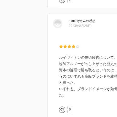
macotty
さん
の感想
2013年2月28日
ルイヴィトンの技術経営について
総帥アルノーがのし上がった歴史
資本の論理で勝ち取るというのは
うのにいずれも高級ブランドを維
と思った。
いずれも、ブランドイメージが如
た。
0