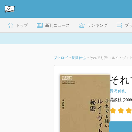
トップ
新刊ニュース
ランキング
ブ
ブクログ
>
長沢伸也
>
それでも強い ルイ・ヴィ
それ
長沢伸也
講談社
(200