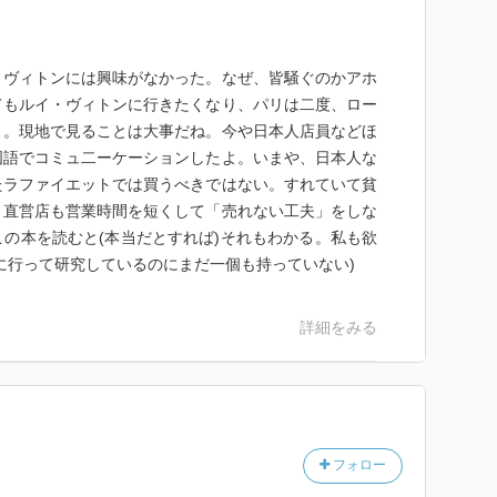
・ヴィトンには興味がなかった。なぜ、皆騒ぐのかアホ
てもルイ・ヴィトンに行きたくなり、パリは二度、ロー
よ。現地で見ることは大事だね。今や日本人店員などほ
国語でコミュ二ーケーションしたよ。いまや、日本人な
たラファイエットでは買うべきではない。すれていて貧
。直営店も営業時間を短くして「売れない工夫」をしな
の本を読むと(本当だとすれば)それもわかる。私も欲
に行って研究しているのにまだ一個も持っていない)
詳細をみる
フォロー