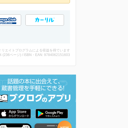
ィリエイトプログラムによる収益を得ています
・本 (236ページ) / ISBN・EAN: 9784062151603