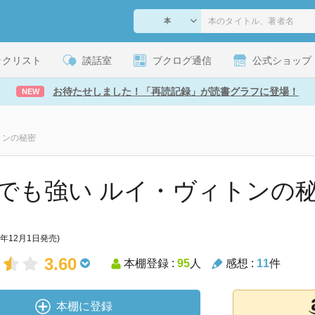
ックリスト
談話室
ブクログ通信
公式ショップ
お待たせしました！「再読記録」が読書グラフに登場！
NEW
トンの秘密
でも強い ルイ・ヴィトンの
9年12月1日発売)
3.60
本棚登録 :
95
人
感想 :
11
件
本棚に登録