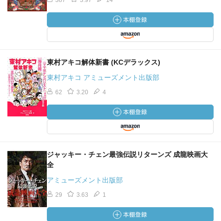
387
3.97
14
東村アキコ解体新書 (KCデラックス)
東村アキコ アミューズメント出版部
62
3.20
4
ジャッキー・チェン最強伝説リターンズ 成龍映画大
全
アミューズメント出版部
29
3.63
1