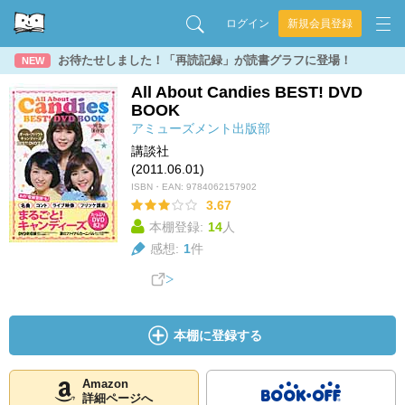
ログイン
新規会員登録
お待たせしました！「再読記録」が読書グラフに登場！
NEW
All About Candies BEST! DVD
BOOK
アミューズメント出版部
講談社
(2011.06.01)
ISBN・EAN:
9784062157902
3.67
本棚登録:
14
人
感想:
1
件
本棚に登録する
Amazon
詳細ページへ