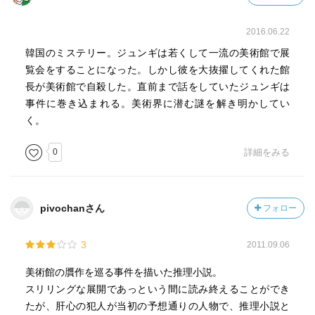
2016.06.22
韓国のミステリー。ジュンギは若くして一流の美術館で展
覧会をすることになった。しかし彼を大抜擢してくれた館
長が美術館で自殺した。直前まで話をしていたジュンギは
事件に巻き込まれる。美術界に潜む謎を解き明かしてい
く。
0
詳細をみる
pivochanさん
フォロー
3
2011.09.06
美術館の贋作を巡る事件を描いた推理小説。
スリリングな展開であっという間に読み終えることができ
たが、肝心の犯人が当初の予想通りの人物で、推理小説と