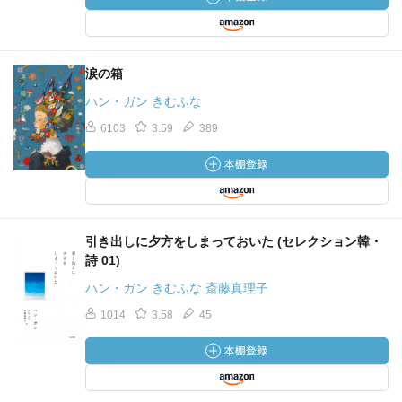
涙の箱
ハン・ガン きむふな
6103
3.59
389
引き出しに夕方をしまっておいた (セレクション韓・
詩 01)
ハン・ガン きむふな 斎藤真理子
1014
3.58
45