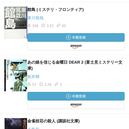
館島 (ミステリ・フロンティア)
東川篤哉
339
3.23
60
あの娘を信じる金曜日 DEAR 2 (富士見ミステリー文
庫)
新井輝
57
3.26
2
金雀枝荘の殺人 (講談社文庫)