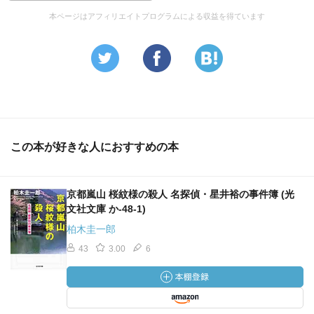
本ページはアフィリエイトプログラムによる収益を得ています
この本が好きな人におすすめの本
京都嵐山 桜紋様の殺人 名探偵・星井裕の事件簿 (光
文社文庫 か-48-1)
柏木圭一郎
43
3.00
6