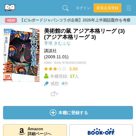
ログイン
新規会員登録
【ビルボードジャパンコラボ企画】2026年上半期話題作を考察
NEW
美術館の鼠 アジア本格リーグ (3)
(アジア本格リーグ 3)
李垠
きむふな
講談社
(2009.11.01)
ISBN・EAN:
9784062159005
3.00
本棚登録:
17
人
感想:
4
件
本棚に登録する
Amazon
詳細ページへ