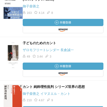
御子柴善之
163
4.14
8
子どものためのカント
ザロモフリートレンダー 長倉誠一
49
3.44
3
カント 純粋理性批判 シリーズ世界の思想
御子柴善之 イマヌエル・カント
210
4.67
9