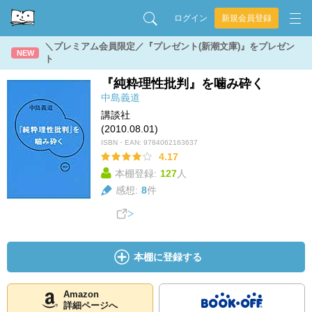
ログイン
新規会員登録
＼プレミアム会員限定／『プレゼント(新潮文庫)』をプレゼン
NEW
ト
『純粋理性批判』を噛み砕く
中島義道
講談社
(2010.08.01)
ISBN・EAN:
9784062163637
4.17
本棚登録:
127
人
感想:
8
件
本棚に登録する
Amazon
詳細ページへ