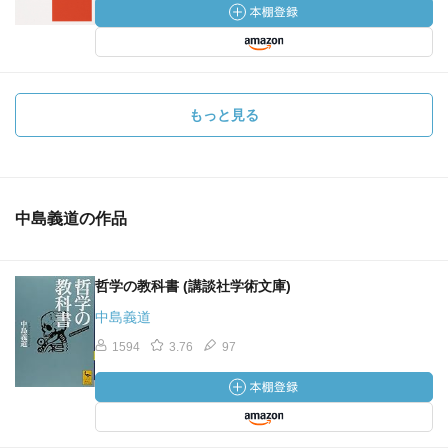
もっと見る
中島義道の作品
哲学の教科書 (講談社学術文庫)
中島義道
1594
3.76
97