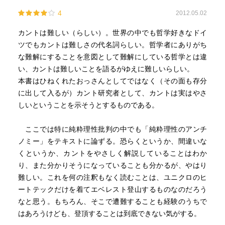
4
2012.05.02
カントは難しい（らしい）。世界の中でも哲学好きなドイ
ツでもカントは難しさの代名詞らしい。哲学者にありがち
な難解にすることを意図として難解にしている哲学とは違
い、カントは難しいことを語るがゆえに難しいらしい。
本書はひねくれたおっさんとしてではなく（その面も存分
に出して入るが）カント研究者として、カントは実はやさ
しいということを示そうとするものである。
ここでは特に純粋理性批判の中でも「純粋理性のアンチ
ノミー」をテキストに論ずる。恐らくというか、間違いな
くというか、カントをやさしく解説していることはわか
り、また分かりそうになっていることも分かるが、やはり
難しい。これを何の注釈もなく読むことは、ユニクロのヒ
ートテックだけを着てエベレスト登山するものなのだろう
なと思う。もちろん、そこで遭難することも経験のうちで
はあろうけども、登頂することは到底できない気がする。