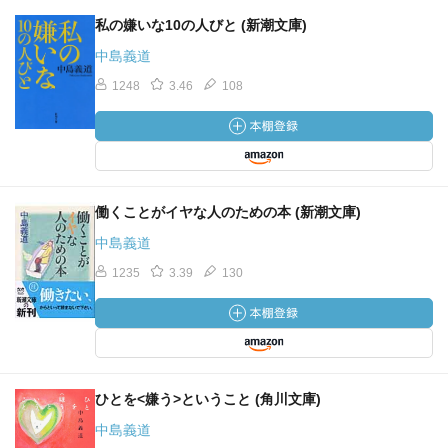
私の嫌いな10の人びと (新潮文庫)
中島義道
1248
3.46
108
働くことがイヤな人のための本 (新潮文庫)
中島義道
1235
3.39
130
ひとを<嫌う>ということ (角川文庫)
中島義道