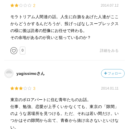
2
2014.07.12
モラトリアム人間達の話。人生に白旗をあげた人達がここ
からどうかするんだろうが、投げっぱなしスープレックス
の様に後は読者の想像にお任せで終わる。
その余地があるのが良いと狙っているのか？
0
詳細をみる
yagissimoさん
フォロー
3
2014.01.11
東京のボロアパートに住む青年たちのお話。
仕事、勉強、恋愛が上手くいかなくても、東京の「隙間」
のような居場所を見つける。ただ、それは若い間だけ。い
つかはその隙間から出て、青春から抜け出さないといけな
い。