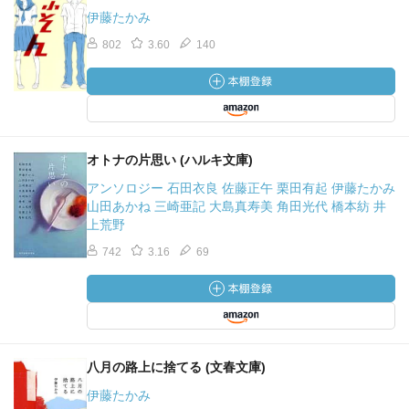
伊藤たかみ
802
3.60
140
オトナの片思い (ハルキ文庫)
アンソロジー 石田衣良 佐藤正午 栗田有起 伊藤たかみ
山田あかね 三崎亜記 大島真寿美 角田光代 橋本紡 井
上荒野
742
3.16
69
八月の路上に捨てる (文春文庫)
伊藤たかみ