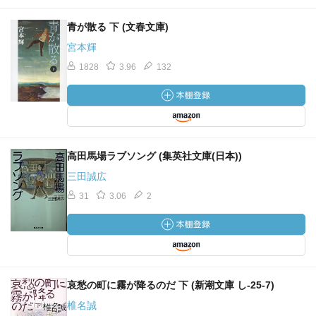
青が散る 下 (文春文庫)
宮本輝
1828
3.96
132
高田馬場ラブソング (集英社文庫(日本))
三田誠広
31
3.06
2
哀愁の町に霧が降るのだ 下 (新潮文庫 し-25-7)
椎名誠