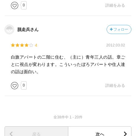
0
詳細をみる
脱走兵さん
フォロー
4
2012.03.02
白旗アパートの二階に住む、（主に）青年三人の話。章ご
とに視点が変わります。こういったぼろアパートや住人達
の話は面白い。
0
詳細をみる
全38件中 1 - 20件
戻る
次へ