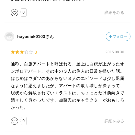
0
詳細をみる
hayasick0103さん
フォロー
3
2015.08.30
通称、白旗アパートと呼ばれる、屋上に白旗が上がったオ
ンポロアパート、その中の３人の住人の日常を描いた話。
はじめはウダツのあがらない３人のエピソードは少し退屈
なように思えましたが、アパートの取り壊しが決まって、
現状から解放されていくラストは、ちょっとだけ前向きで
清々しく良かったです。加藤氏のキャラクターがおもしろ
かった。
0
詳細をみる