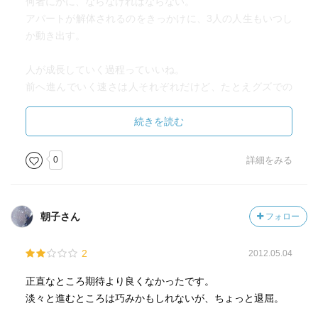
何者にかに、ならなければならない。
アパートが解体されるのをきっかけに、3人の人生もいつし
か動き出す。
人が成長していく過程っていいね。
前へ進んでいく速さは人それぞれだけど、たとえグズでの
ろまで全然前に進んでいないように見えて、
実はしっかりと少しずつだけど前進していたんだね(何
続きを読む
いいね！)^o^(
0
詳細をみる
朝子さん
フォロー
2
2012.05.04
正直なところ期待より良くなかったです。
淡々と進むところは巧みかもしれないが、ちょっと退屈。