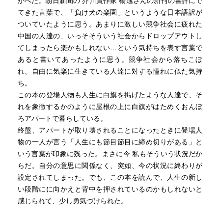
かべた。朝日新聞の 芥川賞作家 楊逸さんの新刊の書評にで
てきた言葉で、「負け犬の楽園」というような日本語訳が
ついていたように思う。あまりに激しい競争社会に疲れた
中国の人達の、いっそそういう社会からドロップアウトし
てしまったら楽かもしれない…という気持ちを表す言葉で
あると書いてあったように思う。競争社会から落ちこぼ
れ、自由に気楽に生きている人達に対する憧れに似た気持
ち。
この本の登場人物も人生に白旗を掲げたような人達で、そ
れを象徴するかのように屋根の上に白旗がはためくおんぼ
ろアパートで暮らしている。
終盤、アパートが取り壊されることになったときに登場人
物の一人が言う「人生にも節目節目に締め切りがある」と
いう言葉が印象に残った。まさに今 私もそういう状況だか
らだ。自分の意思に関係なく、突如、今の状況に終わりが
設定されてしまった。でも、この本を読んで、人生の新し
い段階にに向かえと背中を押されているのかもしれないと
感じられて、少し勇気づけられた。