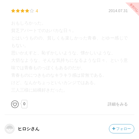
4
2014.07.31
おもしろかった。
貧乏アパートでのおバカな日々。
とはいうものの、貧しくも楽しかった青春、とゆー感じで
もない。
思いかえすと、恥ずかしいような、懐かしいような、
大切なような、そんな気持ちになるような日々、という意
味では青春ものっぽくもあるのだが、
青春ものにつきものなキラキラ感は皆無である。
けど、なんかちょっといいカンジではある。
三人三様に結構好きだった。
0
詳細をみる
ヒロシさん
フォロー