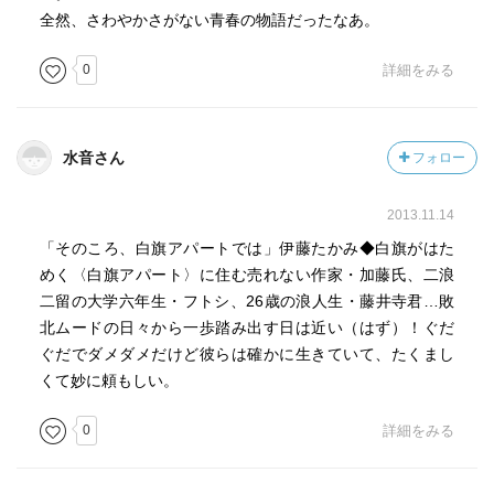
全然、さわやかさがない青春の物語だったなあ。
0
詳細をみる
水音さん
フォロー
2013.11.14
「そのころ、白旗アパートでは」伊藤たかみ◆白旗がはた
めく〈白旗アパート〉に住む売れない作家・加藤氏、二浪
二留の大学六年生・フトシ、26歳の浪人生・藤井寺君…敗
北ムードの日々から一歩踏み出す日は近い（はず）！ぐだ
ぐだでダメダメだけど彼らは確かに生きていて、たくまし
くて妙に頼もしい。
0
詳細をみる