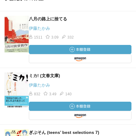
八月の路上に捨てる
伊藤たかみ
1511
3.09
332
ミカ! (文春文庫)
伊藤たかみ
832
3.49
140
ぎぶそん (teens’ best selections 7)