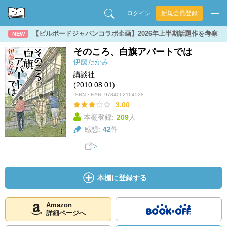
ログイン
新規会員登録
【ビルボードジャパンコラボ企画】2026年上半期話題作を考察
NEW
そのころ、白旗アパートでは
伊藤たかみ
講談社
(2010.08.01)
ISBN・EAN:
9784062164528
3.00
本棚登録:
209
人
感想:
42
件
本棚に登録する
Amazon
詳細ページへ