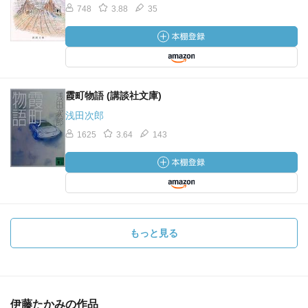
748
3.88
35
霞町物語 (講談社文庫)
浅田次郎
1625
3.64
143
もっと見る
伊藤たかみの作品