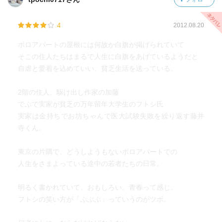
4
2012.08.20
ボロアパートの屋根には何故か白旗が掲げられていて
そこの住人たちはまるで人生に白旗をあげているようだと
自虐と愛着を込めていい、貧乏生活を送っている。
2階の住人、駆け出し作家の加藤
でぶで実家が貧乏の万年留年大学生のフトシ氏
実家は金持ちでお坊ちゃんで医大試験失敗を繰り返す藤井
寺くん。
東京の片隅で、どうしようもないボロアパートでの
人生をさまよっている途中の若者たちの日常。
明るく書かれていて、おもしろい。青春って感じ。
フトシの笑い方が「ぶぶぶ」っていうのがツボ。