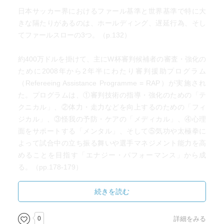
日本サッカー界におけるファール基準と世界基準で特に大
きな隔たりがあるのは、ホールディング、遅延行為、そし
てファールスローの3つ。（p.132）
約400万ドルを掛けて、主にW杯審判候補者の審査・強化の
ために2008年から2年半にわたり審判援助プログラム
（Refereeing Assistance Programme = RAP）が実施され
た。プログラムは、①審判技術の指導・強化のための「テ
クニカル」、②体力・走力などを向上するのための「フィ
ジカル」、③怪我の予防・ケアの「メディカル」、④心理
面をサポートする「メンタル」、そして⑤気功や太極拳に
よって試合中の立ち振る舞いや選手マネジメント能力を高
めることを目指す「エナジー・パフォーマンス」から成
る。（pp.178-179）
2010年W杯南アフリカ大会における判定（pp.179-181）：
続きを読む
得点に関する判定は160回。そのうち155回（正しくゴール
と認めたのが142回、正しくゴールと認めなかったのが13
0
詳細をみる