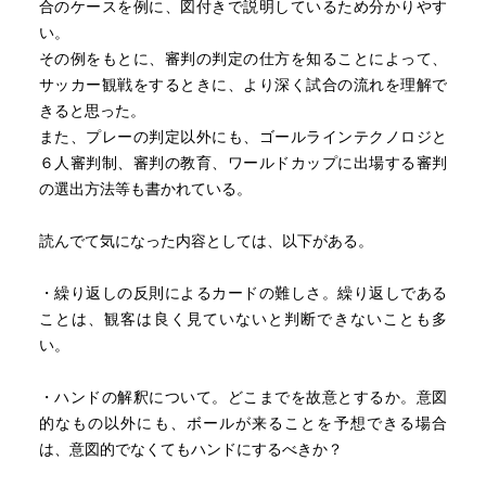
合のケースを例に、図付きで説明しているため分かりやす
副審の1試合の平均走行距離は、前半2.79km、後半
い。
2.68km、合計5.47km。
その例をもとに、審判の判定の仕方を知ることによって、
大会中、審判に対して怪我予防などの為に行ったトリート
サッカー観戦をするときに、より深く試合の流れを理解で
メントの回数は265回。※2006年ドイツ大会は199回。
きると思った。
同じく大会中、審判が受けたマッサージの回数は489回。
また、プレーの判定以外にも、ゴールラインテクノロジと
※2006年ドイツ大会は266回。
６人審判制、審判の教育、ワールドカップに出場する審判
その結果、審判の負傷はドイツ大会の14回（試合中6回、練
の選出方法等も書かれている。
習中8回）から4回（試合中2回、練習中2回）に減った。
読んでて気になった内容としては、以下がある。
日本人審判で初めてW杯に出たのは丸山義行で1970年メキ
シコ大会。日本人主審として初めてW杯で笛を吹いたのは
・繰り返しの反則によるカードの難しさ。繰り返しである
1986年メキシコ大会・1990年イタリア大会の高田静夫。そ
ことは、観客は良く見ていないと判断できないことも多
して1998年フランス大会の岡田正義、2002年日韓大会の上
い。
川徹、2006年ドイツ大会の上川徹・廣嶋禎数と続く。
（pp.206-208）
・ハンドの解釈について。どこまでを故意とするか。意図
的なもの以外にも、ボールが来ることを予想できる場合
は、意図的でなくてもハンドにするべきか？
やはりプレーを文字を読んで理解してそのプレー場面を想
像するより、映像があった方が分かりやすいし、何より面