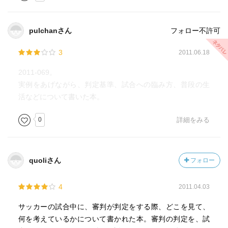
回）が正しく判定されていた。（96.88%）
枠内シュートは663本。そのうち5本がゴールラインを越え
たか否か判断が難しかったが、そのうち4回は正しく判定さ
pulchanさん
フォロー不許可
れた。正しく判定されなかった1本が、あのイングランドの
ランパードが決勝トーナメント1回戦のドイツ戦で放った幻
3
2011.06.18
のシュート。
2011-069。
ペナルティーエリア内でファウルか否か判断が求められた
実例をあげながら、判定基準、試合への臨み方、普段の生
のは65回。そのうち15回がファウルで、全て正しくPKと判
活などについて書いた本。
定された。ノーファウルと判断された50回のうち45回は正
しかったが、5回はPKと判定すべきだった。
0
詳細をみる
1試合あたりの警告数は3.82、退場数は0.27。※2006年ドイ
ツ大会は、警告数4.80、退場数0.44。2010年J1は警告数
3.25、退場数0.15。
quoliさん
フォロー
大会中の負傷のうち16%がファイルプレーによるもの。
※2006年ドイツ大会は40%、2002年日韓大会は37%。
4
2011.04.03
2010年W杯南アフリカ大会における審判（p.183）：
サッカーの試合中に、審判が判定をする際、どこを見て、
主審の1試合の平均走行距離は、前半5.21km、後半
何を考えているかについて書かれた本。審判の判定を、試
4.97km、合計10.18km。