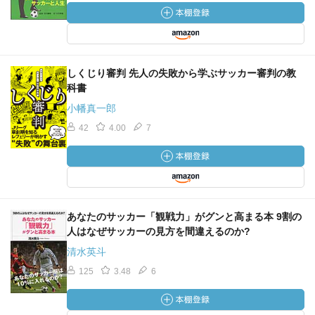
しくじり審判 先人の失敗から学ぶサッカー審判の教
科書
小幡真一郎
42
4.00
7
あなたのサッカー「観戦力」がグンと高まる本 9割の
人はなぜサッカーの見方を間違えるのか?
清水英斗
125
3.48
6