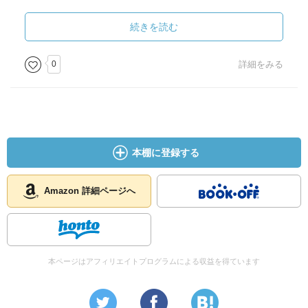
・アドバンテージは、どういう判定をすれば有利になるか
白い。次回、同じような著書を出すならDVD付きなどいい
を判定するのが難しい。特に、カードが絡むと難しくな
続きを読む
かもと思った。最後の方には、W杯審判に上り詰めるまで
る。
のプロセスが書いてあって興味深かった。かなり競争は厳
しいみたい。それとレビューは関東近郊開催の試合が多い
0
詳細をみる
・日本と世界の判定基準の違いについて。判定基準の違い
から、他の地方も増やしてほしい。
が出るのは文化的な面があることがあるのでしょうがない
部分もあるが、世界基準に向けてどうしていくか？
本棚に登録する
Amazon 詳細ページへ
本ページはアフィリエイトプログラムによる収益を得ています