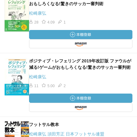
おもしろくなる!驚きのサッカー審判術
松崎康弘
28
4.09
1
ポジティブ・レフェリング 2019年改訂版 ファウルが
減る!ゲームがおもしろくなる!驚きのサッカー審判術
松崎康弘
11
5.00
2
フットサル教本
松崎康弘 須田芳正 日本フットサル連盟