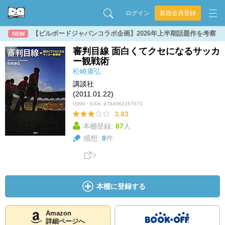
ログイン
新規会員登録
【ビルボードジャパンコラボ企画】2026年上半期話題作を考察
NEW
審判目線 面白くてクセになるサッカ
ー観戦術
松崎康弘
講談社
(2011.01.22)
ISBN・EAN:
9784062167673
3.83
本棚登録:
87
人
感想:
8
件
本棚に登録する
Amazon
詳細ページへ