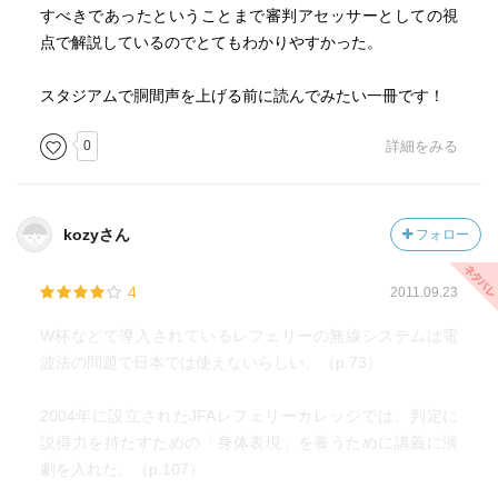
すべきであったということまで審判アセッサーとしての視
点で解説しているのでとてもわかりやすかった。
スタジアムで胴間声を上げる前に読んでみたい一冊です！
0
詳細をみる
kozyさん
フォロー
4
2011.09.23
W杯などで導入されているレフェリーの無線システムは電
波法の問題で日本では使えないらしい。（p.73）
2004年に設立されたJFAレフェリーカレッジでは、判定に
説得力を持たすための「身体表現」を養うために講義に演
劇を入れた。（p.107）