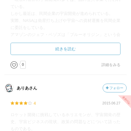
ている。
しかし最近は、民間企業の宇宙開発が進められている。
実際、NASAは衛星打ち上げや宇宙への資材運搬を民間企業
に委託をしている。
アマゾンのジェフ・ベゾズは「ブルーオリジン」という会
社を。
テスラモーターCEOのイーロン・マスクは「スペースX」を
続きを読む
経営している。
0
詳細をみる
著者のホリエモンも北海道でロケット打ち上げ実験を行
っている。
しかし、まだまだ日本は国のJAXAの独占状態。
ありあさん
フォロー
国の規制が宇宙開発の邪魔になっている。
宇宙開発を広く民間で取り組めるようになってほしいと思
4
2015.06.27
う。
ロケット開発に挑戦しているホリエモンが、宇宙開発の歴
史、宇宙ビジネスの現状、政策の問題などについて語った
ものである。