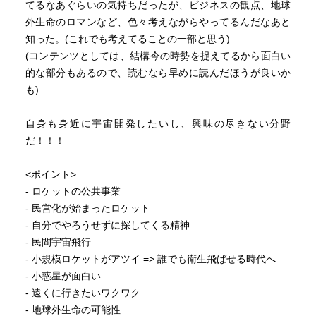
てるなあぐらいの気持ちだったが、ビジネスの観点、地球
外生命のロマンなど、色々考えながらやってるんだなあと
知った。(これでも考えてることの一部と思う)
(コンテンツとしては、結構今の時勢を捉えてるから面白い
的な部分もあるので、読むなら早めに読んだほうが良いか
も)
自身も身近に宇宙開発したいし、興味の尽きない分野
だ！！！
<ポイント>
- ロケットの公共事業
- 民営化が始まったロケット
- 自分でやろうせずに探してくる精神
- 民間宇宙飛行
- 小規模ロケットがアツイ => 誰でも衛生飛ばせる時代へ
- 小惑星が面白い
- 遠くに行きたいワクワク
- 地球外生命の可能性