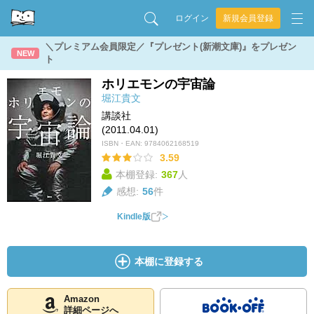
ログイン
新規会員登録
＼プレミアム会員限定／『プレゼント(新潮文庫)』をプレゼン
NEW
ト
ホリエモンの宇宙論
堀江貴文
講談社
(2011.04.01)
ISBN・EAN:
9784062168519
3.59
本棚登録:
367
人
感想:
56
件
Kindle版
本棚に登録する
Amazon
詳細ページへ