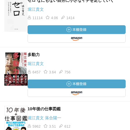
ゼロ なにもない自分に小さなイチを足していく
堀江貴文
11114
4.06
1414
多動力
堀江貴文
6457
3.64
756
10年後の仕事図鑑
堀江貴文 落合陽一
5962
3.51
612