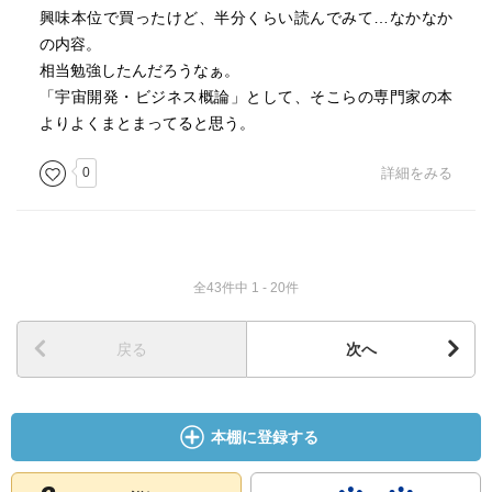
後から考えれば当たり前だろうと思う事も、トラブルに
興味本位で買ったけど、半分くらい読んでみて…なかなか
なってみ
の内容。
ないと気が付かない。
相当勉強したんだろうなぁ。
「宇宙開発・ビジネス概論」として、そこらの専門家の本
・儲けたいなら今だってネットビジネスだ。
よりよくまとまってると思う。
人と違うものの見方さえあれば、すぐにでも起業でき
0
詳細をみる
る。
・ビジョンは常に口に出して人々に知らしめなければ意味
が無い。
全43件中 1 - 20件
・大切なのは、これからどうしたいかという希望、野望
だ。
戻る
次へ
本棚に登録する