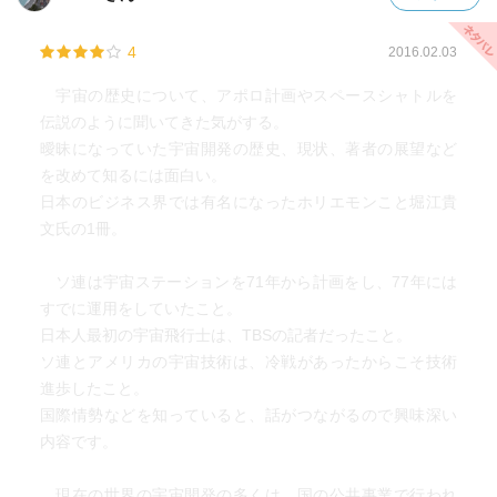
4
2016.02.03
宇宙の歴史について、アポロ計画やスペースシャトルを
伝説のように聞いてきた気がする。
曖昧になっていた宇宙開発の歴史、現状、著者の展望など
を改めて知るには面白い。
日本のビジネス界では有名になったホリエモンこと堀江貴
文氏の1冊。
ソ連は宇宙ステーションを71年から計画をし、77年には
すでに運用をしていたこと。
日本人最初の宇宙飛行士は、TBSの記者だったこと。
ソ連とアメリカの宇宙技術は、冷戦があったからこそ技術
進歩したこと。
国際情勢などを知っていると、話がつながるので興味深い
内容です。
現在の世界の宇宙開発の多くは、国の公共事業で行われ