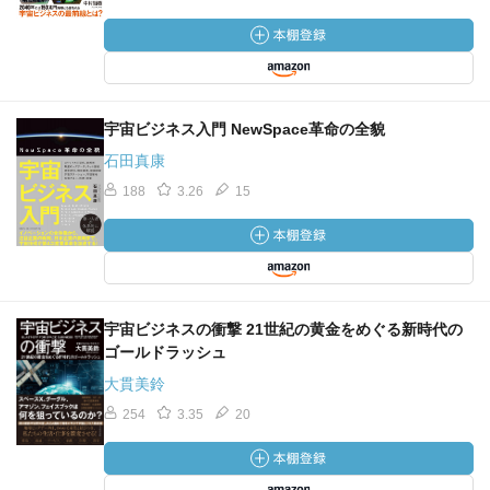
宇宙ビジネス入門 NewSpace革命の全貌
石田真康
188
3.26
15
宇宙ビジネスの衝撃 21世紀の黄金をめぐる新時代の
ゴールドラッシュ
大貫美鈴
254
3.35
20