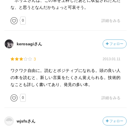
ホリエさんは、この本を上梓したあとに収監されたんだ
宇宙進出は、アメリカとロシアの冷戦があったから進んだ
な、と思うとなんだかちょっと可哀そう。
ものだっ
たんですね。
0
詳細をみる
他の著書でも記載されていたように、堀江さんは、ずっと
前から宇
kerosagiさん
フォロー
宙に関して興味があり、宇宙ビジネスに情熱があったよう
なので、
3
2013.01.11
出所後には、是非この分野で話題になってほしいですね。
正直、この分野は、民間に委託しても全く問題無い分野の
ワクワク自由に。読むとポジティブになれる。頭の良い人
一つだと
の本を読むと、新しい言葉をたくさん覚えられる。技術的
思います。
なことも詳しく書いてあり、発見の多い本。
(勿論、衛星などの管理は国がやるべきものもあるかもしれ
ません
0
詳細をみる
が。。。)
宇宙開発が進めば、私たちの生活もがらりと変わるでしょ
wjsfsさん
フォロー
うね。
GPSなんて、一昔前は考えられなかったものです。