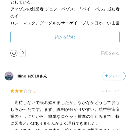
としている。
アマゾンの創業者 ジェフ・ベゾス、「ペイ・パル」成功者
のイー
ロン・マスク、グーグルのサーゲイ・ブリンほか、いま世
界のIT長
者たちが一斉に宇宙に投資を始めている。
続きを読む
それは何故か。その答えが本書には書かれている。
(From amazon)
0
詳細をみる
■感想
illinois2010さん
フォロー
堀江さんが宇宙に関して説明した本。
3
2013.03.06
凄くきちんとした宇宙ビジネス本だと思います。
宇宙というものをどうやってビジネスにするか？という視
期待しないで読み始めましたが、なかなかどうしておも
点で描か
しろかったです。まず、説明が分かりやすい。航空宇宙産
れていますが、その前には、しっかり宇宙研究、宇宙開発
業のカラクリから、簡単なロケット推進の仕組みまで、特
の歴史が
に図表とかはありませんがよく理解できました。
紹介されています。