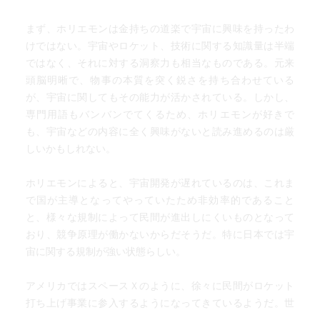
まず、ホリエモンは金持ちの道楽で宇宙に興味を持ったわ
けではない。宇宙やロケット、技術に関する知識量は半端
ではなく、それに対する洞察力も相当なものである。元来
頭脳明晰で、物事の本質を突く鋭さを持ち合わせている
が、宇宙に関してもその能力が活かされている。しかし、
専門用語もバンバンでてくるため、ホリエモンが好きで
も、宇宙などの内容に全く興味がないと読み進めるのは厳
しいかもしれない。
ホリエモンによると、宇宙開発が遅れているのは、これま
で国が主導となってやっていたため非効率的であること
と、様々な規制によって民間が進出しにくいものとなって
おり、競争原理が働かないからだそうだ。特に日本では宇
宙に関する規制が強い状態らしい。
アメリカではスペースＸのように、徐々に民間がロケット
打ち上げ事業に参入するようになってきているようだ。世