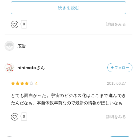
界レベルでも宇宙関連のビジネスに乗り出している会社は
少なくないことが分かった。
続きを読む
宇宙ビジネスに関するテーマなどは、さすがホリエモンで
0
詳細をみる
ある。各ビジネスの現状や今後の展望を大変わかりやすく
詳細に解説していくれている。宇宙ビジネスなどイメージ
できない人から見ても「できそうなんじゃないか」と思え
広告
てくるし、そのための技術とビジネススキームも持ち合わ
せているようだ。この辺りの話の展開のうまさが、ホリエ
モンが非凡である点だと思う。
nihimotoさん
フォロー
そもそも、我々一般人は宇宙に対して誤解しているよう
4
2015.06.27
だ。宇宙事業は国やアメリカのＮＡＳＡのような機関が取
り組むものだと。そして、宇宙は宇宙飛行士など選ばれた
とても面白かった。宇宙のビジネス化はここまで進んでき
人間だけが行くことのできる場所であると。まずそれが間
たんだなぁ。本自体数年前なので最新の情報がほしいなぁ
違っているというのがホリエモンの主張だ。
0
詳細をみる
ＮＡＳＡの宇宙開発はとても非効率的であり、ソ連との競
争が終わってからは雇用維持の公共事業と化している。民