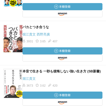
バカとつき合うな
堀江貴文 西野亮廣
3931
3.65
407
本音で生きる 一秒も後悔しない強い生き方 (SB新書)
堀江貴文
3673
3.62
420