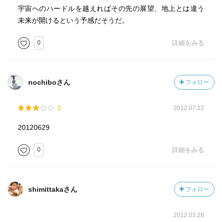
・産業として宇宙利用が進展するためには、新しいアイデ
宇宙へのハードルを越えればその先の展望、地上とは違う
アを
未来が開けるという予感だそうだ。
どんどん試していく必要がある。
さまざまな思考、趣味、能力を持つ人がごっそり参入し
0
詳細をみる
てきて
ああでもない、こうでもないと色々な知恵を絞る事では
じめて
nochiboさん
フォロー
新しいアイデアは出てくる。
つまり、何よりも参入障壁を下げる事が必要となる。
3
2012.07.12
・困難があるという事は、それを解決すればビジネスにな
20120629
るという
ことだ。
0
詳細をみる
・本気で宇宙にいきたいのであれば、エンジン開発を避け
て通る
shimittakaさん
フォロー
事は出来ない。
2012.03.28
・人間の注意力、想像力は本当に限られている。