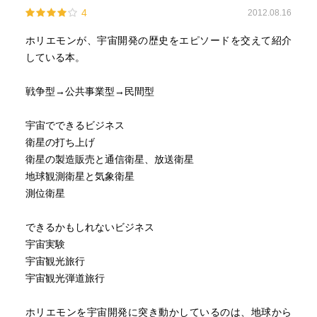
4
2012.08.16
宇宙探索機から定期的に、音、空間の匂い、を配信したり
するのも
ホリエモンが、宇宙開発の歴史をエピソードを交えて紹介
ビジネスになりそうですよね。
している本。
いずれ宇宙の一部分の閉じられた空間に、酸素をつくる事
が出来
戦争型→公共事業型→民間型
、生活出来るようになるんでしょうね。そうしたら、ま
た、土地
宇宙でできるビジネス
や権力争いが始まりそうですね。宇宙戦争は金になりそ
衛星の打ち上げ
う。
衛星の製造販売と通信衛星、放送衛星
そうはならないように祈っていますが、宇宙開発について
地球観測衛星と気象衛星
は、国
測位衛星
と民間が協力して進めていってほしい分野ですね。
できるかもしれないビジネス
■気になった点
宇宙実験
宇宙観光旅行
・夢を持つものが夢に投資する。
宇宙観光弾道旅行
当たり前の事とも言えるね。
ホリエモンを宇宙開発に突き動かしているのは、地球から