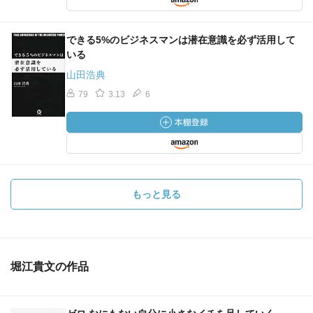
できる5%のビジネスマンは潜在意識を必ず活用して
いる
山田浩典
79
3.13
6
もっと見る
堀江貴文の作品