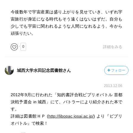
今後数年で宇宙産業は盛り上がりを見せていき、いずれ宇
宙旅行が身近になる時代もそう遠くはないはずだ。自分も
少しでも宇宙に関われるような人間になれるよう、今から
頑張りたい。
0
詳細をみる
城西大学水田記念図書館さん
フォロー
2013.12.06
2012年9月に行われた「知的書評合戦ビブリオバトル 首都
決戦予選会 in 城西」にて、バトラーにより紹介された本で
す。
詳細は図書館ＨＰ (
http://libopac.josai.ac.jp/
) より『ビブリ
オバトル』で検索！