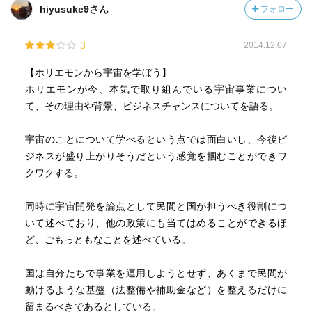
間が参入してロケットの製造コストや打ち上げコストを極
hiyusuke9さん
フォロー
限まで下げ、誰でもが宇宙に行ける状況を作らなければな
らないという考えだ。
3
2014.12.07
確かに、競争が起きれば価格は低下するのが自然の流れで
【ホリエモンから宇宙を学ぼう】
ある。逆に、競争がなく寡占化していけば価格は上がって
ホリエモンが今、本気で取り組んでいる宇宙事業につい
いく。宇宙ビジネスが低価格化しないのは、国の規制など
て、その理由や背景、ビジネスチャンスについてを語る。
によって民間活力が入ってこないからなのは間違いない。
または、初期投資が大きすぎて中々参入しにくい事業であ
宇宙のことについて学べるという点では面白いし、今後ビ
ることも挙げられるだろう。
ジネスが盛り上がりそうだという感覚を掴むことができワ
クワクする。
しかし、日本でも植松電機のように宇宙開発に参入してい
る企業もある。やろうとすれば案外できるが、実際に挑戦
同時に宇宙開発を論点として民間と国が担うべき役割につ
する人が居ない、というのが事実のようだ。資金調達のた
いて述べており、他の政策にも当てはめることができるほ
めの制度や環境も整っておらず、どうしてもアメリカのよ
ど、ごもっともなことを述べている。
うにベンチャー支援環境がある国が先行するようだ。
国は自分たちで事業を運用しようとせず、あくまで民間が
今後、ホリエモンの宇宙ビジネスや宇宙開発がどのように
動けるような基盤（法整備や補助金など）を整えるだけに
展開していくのか、非常に楽しみである。
留まるべきであるとしている。