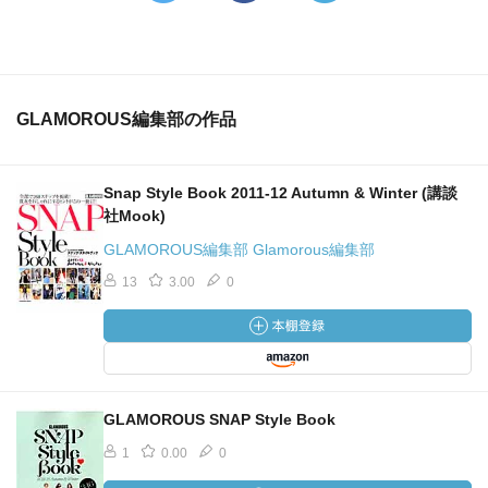
GLAMOROUS編集部の作品
Snap Style Book 2011-12 Autumn & Winter (講談
社Mook)
GLAMOROUS編集部 Glamorous編集部
13
3.00
0
GLAMOROUS SNAP Style Book
1
0.00
0