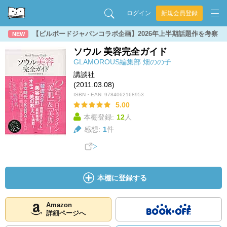
ログイン
新規会員登録
【ビルボードジャパンコラボ企画】2026年上半期話題作を考察
NEW
ソウル 美容完全ガイド
GLAMOROUS編集部
畑のの子
講談社
(2011.03.08)
ISBN・EAN:
9784062168953
5.00
本棚登録:
12
人
感想:
1
件
本棚に登録する
Amazon
詳細ページへ