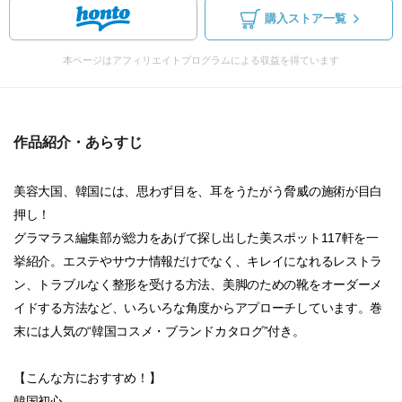
購入ストア一覧
本ページはアフィリエイトプログラムによる収益を得ています
作品紹介・あらすじ
美容大国、韓国には、思わず目を、耳をうたがう脅威の施術が目白
押し！
グラマラス編集部が総力をあげて探し出した美スポット117軒を一
挙紹介。エステやサウナ情報だけでなく、キレイになれるレストラ
ン、トラブルなく整形を受ける方法、美脚のための靴をオーダーメ
イドする方法など、いろいろな角度からアプローチしています。巻
末には人気の“韓国コスメ・ブランドカタログ”付き。
【こんな方におすすめ！】
韓国初心...