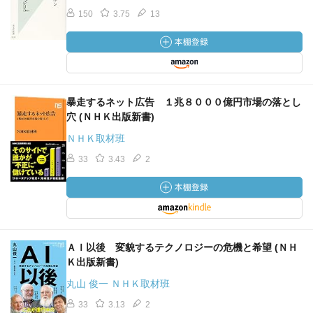
150
3.75
13
暴走するネット広告 １兆８０００億円市場の落とし
穴 (ＮＨＫ出版新書)
ＮＨＫ取材班
33
3.43
2
ＡＩ以後 変貌するテクノロジーの危機と希望 (ＮＨ
Ｋ出版新書)
丸山 俊一 ＮＨＫ取材班
33
3.13
2