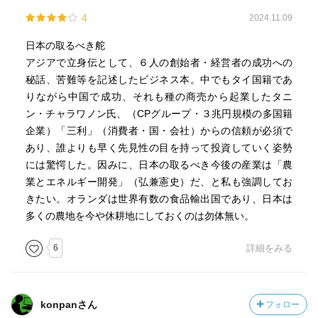
4
2024.11.09
日本の取るべき舵
アジアで立身伝として、６人の創始者・経営者の成功への
秘話、苦難等を記述したビジネス本。中でもタイ国籍であ
りながら中国で成功、それも種の商売から起業したタニ
ン・チャラワノン氏、（CPグループ・３兆円規模の多国籍
企業）「三利」（消費者・国・会社）からの信頼が必須で
あり、誰よりも早く先見性の目を持って投資していく姿勢
には驚愕した。因みに、日本の取るべき今後の産業は「農
業とエネルギー開発」（弘兼憲史）だ、と私も強調してお
きたい。オランダは世界有数の食品輸出国であり、日本は
多くの農地を今や休耕地にしておくのは勿体無い。
6
詳細をみる
konpanさん
フォロー