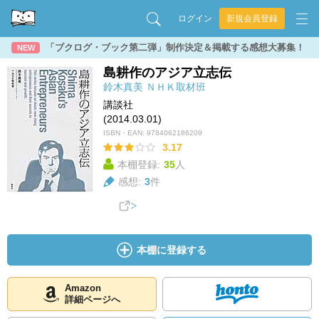
ログイン
新規会員登録
「ブクログ・ブック第二弾」制作決定＆掲載する感想大募集！
NEW
島耕作のアジア立志伝
鈴木真美
ＮＨＫ取材班
講談社
(2014.03.01)
ISBN・EAN:
9784062186209
3.17
本棚登録:
35
人
感想:
3
件
本棚に登録する
Amazon
詳細ページへ