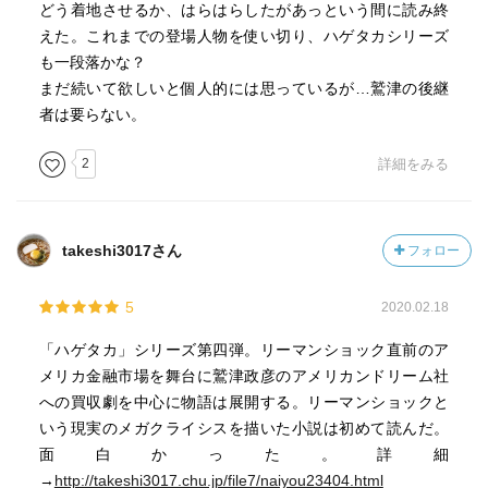
どう着地させるか、はらはらしたがあっという間に読み終
えた。これまでの登場人物を使い切り、ハゲタカシリーズ
も一段落かな？
まだ続いて欲しいと個人的には思っているが…鷲津の後継
者は要らない。
2
詳細をみる
takeshi3017さん
フォロー
5
2020.02.18
「ハゲタカ」シリーズ第四弾。リーマンショック直前のア
メリカ金融市場を舞台に鷲津政彦のアメリカンドリーム社
への買収劇を中心に物語は展開する。リーマンショックと
いう現実のメガクライシスを描いた小説は初めて読んだ。
面白かった。詳細
→
http://takeshi3017.chu.jp/file7/naiyou23404.html