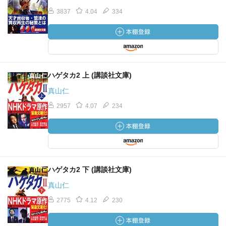
3837
4.04
334
ハゲタカ2 上 (講談社文庫)
真山仁
2957
4.07
234
ハゲタカ2 下 (講談社文庫)
真山仁
2775
4.12
230