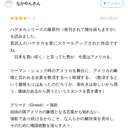
なかやんさん
フォロー
4
2015.05.12
ハゲタカシリーズの最新刊（発刊されて随分経ちますが）
を読みました。
昔読んだハゲタカを更にスケールアップされた作品です
ね。
「日本を買い叩く」と言ってた男が、今度はアメリカを。
リーマン・ショック時のアメリカを舞台に、アメリカの象
徴と言われる企業を救済するべく暗躍する。（救済すると
いう腹積もりはあったのだろうが、表向きは欲しいから買
う、価値があるから買うというスタンスを貫き通す）
グリード（Greed）＝強欲
自由の国アメリカの象徴となる言葉かも知れない。
強欲であり続けるからこそ、なんらかの解決策を見出し、
そのために権謀術数を巡らす人々。