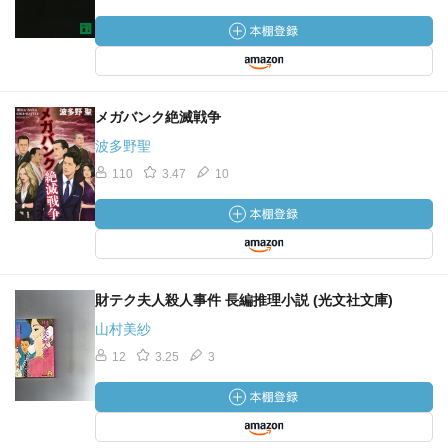
メガバンク絶滅戦争
波多野聖
110
3.47
10
財テク夫人殺人事件 長編推理小説 (光文社文庫)
山村美紗
12
3.25
3