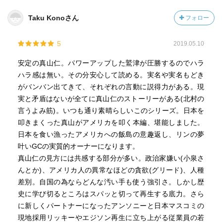
Taku Konoさん
フォロー
5
2019.05.10
安定の真山仁。パワーアップした鷲津が圧勝するのでハラ
ハラ感は無い。その分安心して読める。実名や実名もどき
がバンバン出てきて、それぞれの言動に説得力がある。現
実と矛盾はないが全てに真山仁のストーリーがある(北村の
言うよみ筋)。いつも通り素晴らしいこのシリーズ。日本を
叩きまくった真山がアメリカを叩く本編、堪能しました。
日本を食い漁ったアメリカへの飯島の意趣返し、リンの夢
叶いGCの実質的オーナーになります。
真山仁の見方には共感する部分が多い。政治家嫌い(小泉さ
んとか)、アメリカ人の異常なほどの貪欲(グリード)、人種
差別。自国の為ならどんな汚い手も使う強引さ。しかし歴
史に学び切るところはスパッと切って再生する底力。さら
に新しくパートナーになったアンソニーと日本マスコミの
現地採用リッキーやエジソン再生に立ち上がる従業員の若