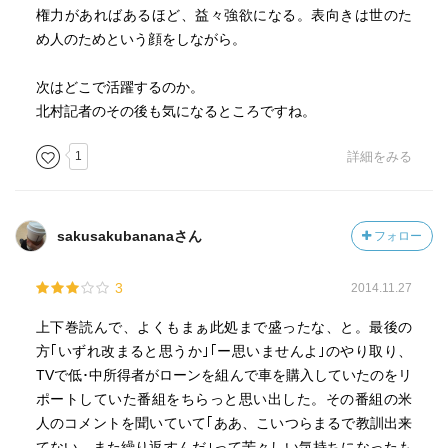
権力があればあるほど、益々強欲になる。表向きは世のた
め人のためという顔をしながら。
次はどこで活躍するのか。
北村記者のその後も気になるところですね。
1
詳細をみる
sakusakubananaさん
フォロー
3
2014.11.27
上下巻読んで、よくもまぁ此処まで盛ったな、と。最後の
方｢いずれ改まると思うか｣｢ー思いませんよ｣のやり取り、
TVで低･中所得者がローンを組んで車を購入していたのをリ
ポートしていた番組をちらっと思い出した。その番組の米
人のコメントを聞いていて｢ああ、こいつらまるで教訓出来
てない、また繰り返すんだ｣って苦々しい気持ちになったも