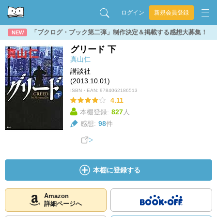
ログイン
新規会員登録
「ブクログ・ブック第二弾」制作決定＆掲載する感想大募集！
NEW
グリード 下
真山仁
講談社
(2013.10.01)
ISBN・EAN:
9784062186513
4.11
本棚登録:
827
人
感想:
98
件
本棚に登録する
Amazon
詳細ページへ