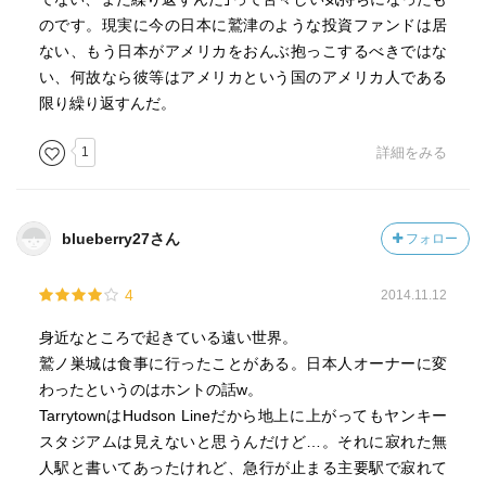
のです。現実に今の日本に鷲津のような投資ファンドは居
ない、もう日本がアメリカをおんぶ抱っこするべきではな
い、何故なら彼等はアメリカという国のアメリカ人である
限り繰り返すんだ。
1
詳細をみる
blueberry27さん
フォロー
4
2014.11.12
身近なところで起きている遠い世界。
鷲ノ巣城は食事に行ったことがある。日本人オーナーに変
わったというのはホントの話w。
TarrytownはHudson Lineだから地上に上がってもヤンキー
スタジアムは見えないと思うんだけど…。それに寂れた無
人駅と書いてあったけれど、急行が止まる主要駅で寂れて