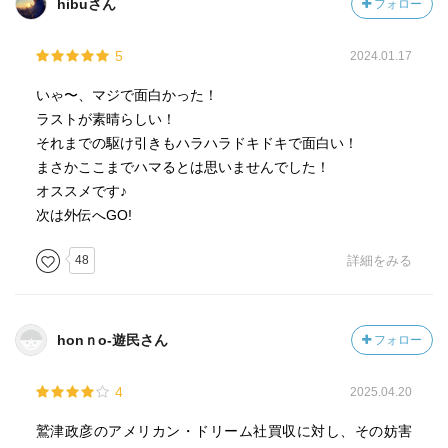
hibuさん
フォロー
5
2024.01.17
いゃ〜、マジで面白かった！
ラストが素晴らしい！
それまでの駆け引きもハラハラドキドキで面白い！
まさかここまでハマるとは思いませんでした！
オススメです♪
次は外伝へGO!
48
詳細をみる
honｎo-遊民さん
フォロー
4
2025.04.20
鷲津政彦のアメリカン・ドリーム社買収に対し、その妨害