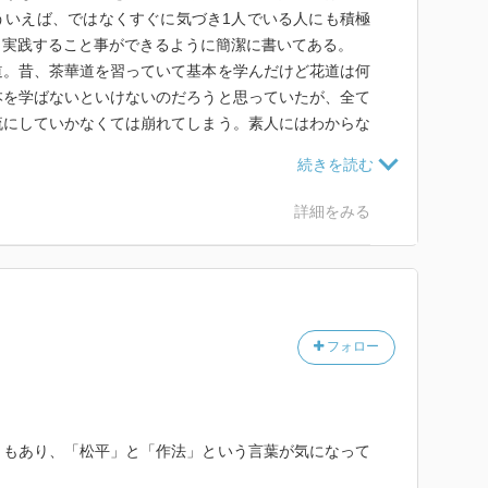
ういえば、ではなくすぐに気づき1人でいる人にも積極
も実践すること事ができるように簡潔に書いてある。
道。昔、茶華道を習っていて基本を学んだけど花道は何
本を学ばないといけないのだろうと思っていたが、全て
流にしていかなくては崩れてしまう。素人にはわからな
あるからなのかな？と思う。今まで何も考えずに観てい
を持ちたい。
詳細をみる
フォロー
ともあり、「松平」と「作法」という言葉が気になって