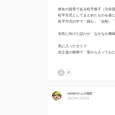
彼女の祖母である松平俊子（元佐賀
松平方式としてまとめたものを基
松平方式の中で「残心」「自制」「
女性に向けた話だが、なかなか興
気に入ったセリフ
武士道の精神で「形から入って心
型を身につけ壊す
「これからの女性に必要な事は、
を学びなさい。そして英語を身に
0
不機嫌でいることは、周囲への甘
す。
心に自分だけの城を持つ：何かを
umeko
さん
の感想
2015年11月5日