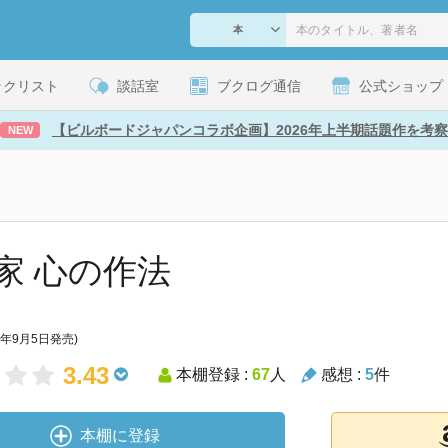
ックリスト
談話室
ブクログ通信
公式ショップ
【ビルボードジャパンコラボ企画】2026年上半期話題作を考察
NEW
家 心の作法
4年9月5日発売)
3.43
本棚登録 :
67
人
感想 :
5
件
本棚に登録