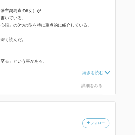
藩主鍋島直の6女）が
に書いている。
心眼」の3つの型を特に重点的に紹介している。
味深く読んだ。
に至る」という事がある。
世界に目を向けることです。その為にもまず日本の文化
つけなさい」
詳細をみる
えであり自分の弱さを露呈することだともいわれていま
達成するために自分はこう生きると覚悟する事
フォロー