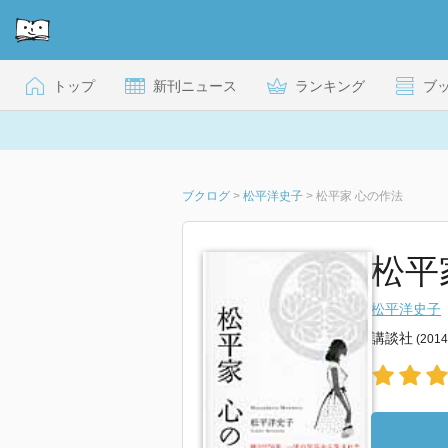
トップ
新刊ニュース
ランキング
ブ
ブクログ
>
松平洋史子
>
松平家 心の作法
松平
松平洋史子
講談社
(201