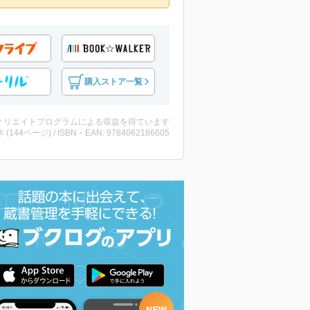
購入ストア一覧
ィリエイトプログラムによる収益を得ています
・本 (144ページ) / ISBN・EAN: 9784062186605