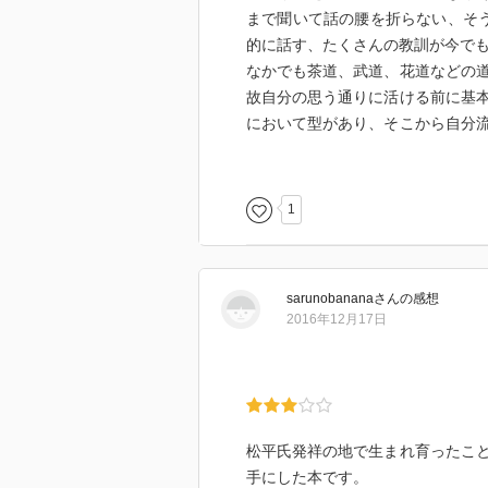
まで聞いて話の腰を折らない、そ
的に話す、たくさんの教訓が今で
なかでも茶道、武道、花道などの
故自分の思う通りに活ける前に基
において型があり、そこから自分
いが華道展で感動するのは基本が
たけど基本とやらを見極めれる目
1
sarunobanana
さん
の感想
2016年12月17日
松平氏発祥の地で生まれ育ったこ
手にした本です。