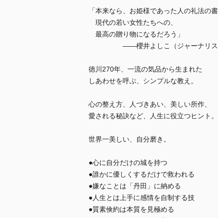
「本来なら、お姫様であった人の礼法の書
現代の若い女性たちへの、
最高の贈り物になるだろう」
――櫻井よしこ（ジャーナリス
徳川270年、一流の気品から生まれた
しあわせを呼ぶ、シンプルな教え。
心の整え方、人づきあい、美しい所作、
愛される秘訣など、人生に役立つヒント。
世界一美しい、自分磨き。
●心に自分だけの城を持つ
●誰かに優しくするだけで救われる
●嫌なことは「丹田」に納める
●人生とは上手に感情を自制する技
●質素倹約は本質を見極める