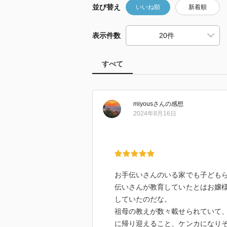
並び替え
いいね順
新着順
表示件数
すべて
miyous
さん
の感想
2024年8月16日
お手伝いさんのいる家でも子ども
伝いさんが教育していたとはお嬢
していたのだな。
祖母の教えが数々載せられていて
に帰り迎えること、ケンカになり