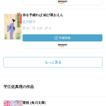
糸を手繰れば 結び屋おえん
志川節子
81
3.26
8
もっと見る
宇江佐真理の作品
雷桜 (角川文庫)