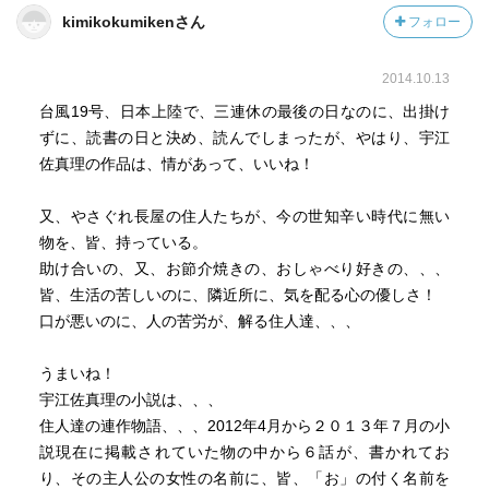
kimikokumikenさん
フォロー
2014.10.13
台風19号、日本上陸で、三連休の最後の日なのに、出掛け
ずに、読書の日と決め、読んでしまったが、やはり、宇江
佐真理の作品は、情があって、いいね！
又、やさぐれ長屋の住人たちが、今の世知辛い時代に無い
物を、皆、持っている。
助け合いの、又、お節介焼きの、おしゃべり好きの、、、
皆、生活の苦しいのに、隣近所に、気を配る心の優しさ！
口が悪いのに、人の苦労が、解る住人達、、、
うまいね！
宇江佐真理の小説は、、、
住人達の連作物語、、、2012年4月から２０１３年７月の小
説現在に掲載されていた物の中から６話が、書かれてお
り、その主人公の女性の名前に、皆、「お」の付く名前を