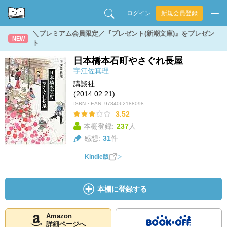
ログイン
新規会員登録
＼プレミアム会員限定／『プレゼント(新潮文庫)』をプレゼン
NEW
ト
日本橋本石町やさぐれ長屋
宇江佐真理
講談社
(2014.02.21)
ISBN・EAN:
9784062188098
3.52
本棚登録:
237
人
感想:
31
件
Kindle版
本棚に登録する
Amazon
詳細ページへ