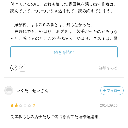
付けているのに、どれも違った雰囲気を醸し出す作者は、
読んでいて、ついつい引き込まれて、読み終えてしまう。
「嫁が君」はネズミの事とは、知らなかった。
江戸時代でも、やはり、ネズミは、苦手だったのだろうな
～と、感じるのと、この時代から、やはり、ネズミは、賢
かった事を、祖母からでも聞いたことがあるが、、、ネズ
ミのネと言う言葉だけでも、反応するから、と、なるほ
続きを読む
ど、「嫁が君とは、、、考えた言い方なんだと、思った。
0
詳細をみる
いくた せいさん
フォロー
2
2014.09.16
長屋暮らしの店子たちに焦点をあてた連作短編集。