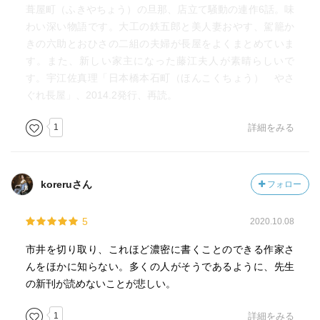
葺屋町（ふきやちょう）の旦那、店立て騒動の連作6話。味
わい深い物語です。大工の鉄五郎と美人妻おやす、駕籠か
きの六助とおひさの二組の夫婦が長屋をよくまとめていま
す。また、新しい家主になった藤江夫人が素晴らしいで
す。宇江佐真理「日本橋本石町（ほんこくちょう） やさ
ぐれ長屋」、2014.2発行、再読。
1
詳細をみる
koreruさん
フォロー
5
2020.10.08
市井を切り取り、これほど濃密に書くことのできる作家さ
んをほかに知らない。多くの人がそうであるように、先生
の新刊が読めないことが悲しい。
1
詳細をみる