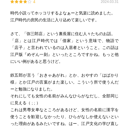
4
2024.03.31
ことなど分からない。逆にどんな人でも魔が差すことはあ
る。やり方を間違えてとんでもないことになることもあ
時代小説ってホッコリするよなぁーと気楽に読めました。
る。
江戸時代の庶民の生活に入り込めて楽しいです。
それでも日頃の付き合いがあれば助けてくれる。おせっか
いでもありがたい。まさしく遠くの親戚より近くの他人。
さて、「弥三郎店」という裏長屋に住む人々たちのお話。
「店」とは江戸時代では「借家」という意味で、物語で
最終話の長屋取り壊しの噂のオチは意外だった。しかし大
「店子」と言われているのは入居者ということ。この話は
団円。宇江佐さんらしいスパイスもありながら、楽しく読
江戸版『めぞん一刻』といったところですかね。もっと他
めた。
にいい例があると思うけど。
鉄五郎が言う「おきゃあがれ」とか、おやすの「はばかり
様」とか江戸の言葉がまた楽しい。こういう所で使うんだ
ーと勉強になりました。
それにしても女性の名前がみんなひらがなだし、全部同じ
に見える（ ; ; ）
これは男尊女卑なところがあるけど、女性の名前に漢字を
使うことを歓迎しなかったり、ひらがなしか使えないとい
った理由があるみたいですね。はー、江戸文化の学び直し