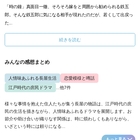
「時の鐘」真面目一徹、そろそろ嫁をと周囲から勧められる鉄五
郎。そんな鉄五郎に気になる相手が現れたのだが、若くして出戻っ
た...
続きを読む
みんなの感想まとめ
人情味あふれる長屋生活
恋愛模様と噂話
江戸時代の庶民ドラマ
...他7件
様々な事情を抱えた住人たちが集う長屋の物語は、江戸時代の庶
民の生活を描きながら、人情味あふれるドラマを展開します。お
節介や助け合いが織りなす関係は、時に煩わしくもありながら、
いざという時には頼りになる...
もっと見る