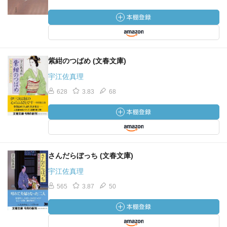
紫紺のつばめ (文春文庫)
宇江佐真理
628
3.83
68
さんだらぼっち (文春文庫)
宇江佐真理
565
3.87
50