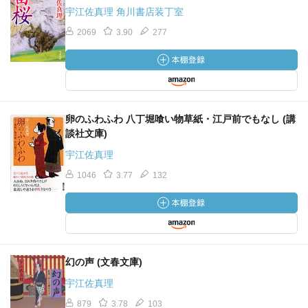
宇江佐真理 角川書店装丁室
2069
3.90
277
卵のふわふわ 八丁堀喰い物草紙・江戸前でもなし (講
談社文庫)
宇江佐真理
1046
3.77
132
幻の声 (文春文庫)
宇江佐真理
879
3.78
103