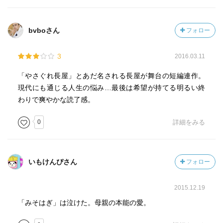
bvboさん
フォロー
3
2016.03.11
「やさぐれ長屋」とあだ名される長屋が舞台の短編連作。
現代にも通じる人生の悩み…最後は希望が持てる明るい終
わりで爽やかな読了感。
0
詳細をみる
いもけんぴさん
フォロー
2015.12.19
「みそはぎ」は泣けた。母親の本能の愛。