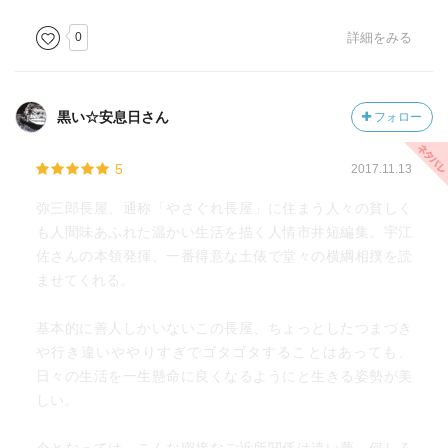
0
詳細をみる
黒い☆安息日さん
フォロー
5
2017.11.13
弥三郎長屋、通称「やさぐれ長屋」に住まう人々の貧しく
も人間味あふれた温かい生活を描く人情市井短編集。宇江
佐さんの本領発揮、一番得意な土俵で堂々の横綱相撲を読
ませてくれる。
基本的に善人しかいないこの長屋、ちょっとしたつまづき
や行き違いややりすぎでゴタゴタすることはあっても、
日々の生活を一生懸命に良くなるようにと生きる姿勢が美
しい。