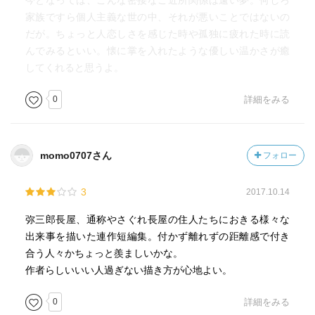
今となっては、こんな密接なご近所関係は遠い夢。何しろ
家族ですら個人主義な世の中、それが悪いことではないの
だが。ちょっと人恋しさを感じた時や孤独に疲れた時に読
んでみるといい。懐に掌を入れたような優しい温かさが癒
してくれると思うよ。
0
詳細をみる
momo0707さん
フォロー
3
2017.10.14
弥三郎長屋、通称やさぐれ長屋の住人たちにおきる様々な
出来事を描いた連作短編集。付かず離れずの距離感で付き
合う人々かちょっと羨ましいかな。
作者らしいいい人過ぎない描き方が心地よい。
0
詳細をみる