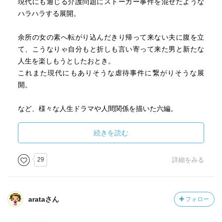
現代にも通じる介護問題にストーカー事件を混ぜたような
ハラハラする展開。
余所の女の素へ転がり込んだきり帰って来ない夫に腹を立
て、こうなりゃ自分もと折しも言い寄って来た男と新たな
人生を楽しもうとしたおとき。
これまた現代にもありそうな虐待事件に繋がりそうな展
開。
など、様々な人生ドラマや人間関係を描いた六編。
先に書いたように緊張感ある話もあるが、結果的にはホッ
とするので安心して読める。
続きを読む
近すぎる長屋の住人たちとの関係は時に煩わしく厭になる
こともあるが、いざという時はやはりありがたい。
29
詳細をみる
第四話のネズミが出た話では私もおやす同様ゾッとした。
罠に掛けたところでそのネズミを始末するなんて恐ろしく
て出来ない。
arataさん
フォロー
どんな噂があろうが実際に付き合ってみなければその人の