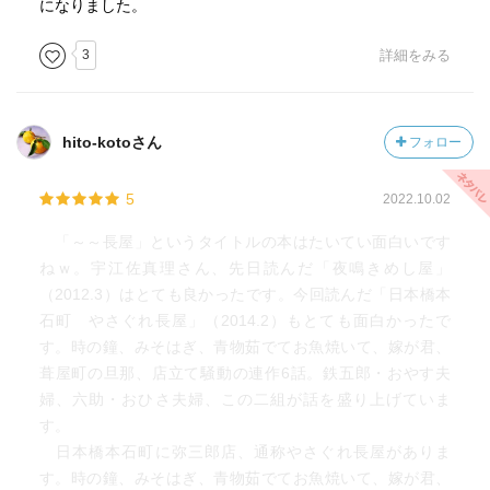
になりました。
3
詳細をみる
hito-kotoさん
フォロー
5
2022.10.02
「～～長屋」というタイトルの本はたいてい面白いです
ねｗ。宇江佐真理さん、先日読んだ「夜鳴きめし屋」
（2012.3）はとても良かったです。今回読んだ「日本橋本
石町 やさぐれ長屋」（2014.2）もとても面白かったで
す。時の鐘、みそはぎ、青物茹でてお魚焼いて、嫁が君、
葺屋町の旦那、店立て騒動の連作6話。鉄五郎・おやす夫
婦、六助・おひさ夫婦、この二組が話を盛り上げていま
す。
日本橋本石町に弥三郎店、通称やさぐれ長屋がありま
す。時の鐘、みそはぎ、青物茹でてお魚焼いて、嫁が君、