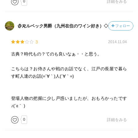
0
詳細をみる
◇マルベック男爵（九州在住のワイン好き）◇さん
フォロー
3
2014.11.04
古典？時代もの？てのも良いなぁ・・と思う。
こちらは？お侍さんや戦のお話でなく、江戸の長屋で暮ら
す町人達のお話(=´∀｀)人(´∀｀=)
登場人物の把握に少し戸惑いましたが、おもろかったです
♪(´ε｀ )
0
詳細をみる