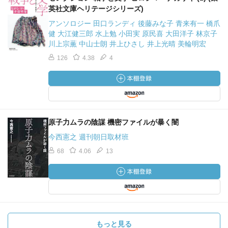
英社文庫ヘリテージシリーズ)
アンソロジー 田口ランディ 後藤みな子 青来有一 橋爪
健 大江健三郎 水上勉 小田実 原民喜 大田洋子 林京子
川上宗薫 中山士朗 井上ひさし 井上光晴 美輪明宏
126
4.38
4
原子力ムラの陰謀 機密ファイルが暴く闇
今西憲之 週刊朝日取材班
68
4.06
13
もっと見る