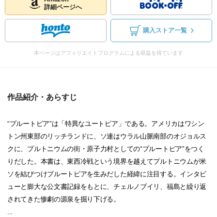
詳細ページへ
購入ストア一覧
本ページはアフィリエイトプログラムによる収益を得ています
作品紹介・あらすじ
“プルートピア”は「特異なユートピア」である。アメリカはワシン
トン州東部のリッチランドに、ソ連はウラル山脈南部のオジョルス
クに、プルトニウムの街・原子力村としての“プルートピア”をつく
りだした。本書は、東西冷戦という境界を越えてプルトニウムが米
ソを結びつけプルートピアを生みだした経緯に注目する。インタビ
ューと膨大な公文書記録をもとに、チェルノブイリ、福島と繰り返
されてきた惨劇の源泉を掘り下げる。
...