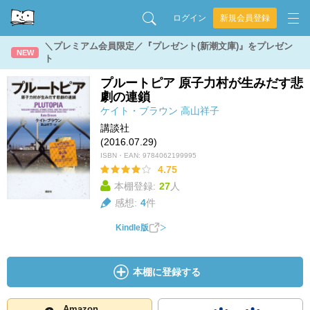
ログイン
新規会員登録
＼プレミアム会員限定／『プレゼント(新潮文庫)』をプレゼン
NEW
ト
プルートピア 原子力村が生みだす悲
劇の連鎖
ケイト・ブラウン
高山祥子
講談社
(2016.07.29)
ISBN・EAN:
9784062199995
4.75
本棚登録:
27
人
感想:
4
件
Kindle版
本棚に登録する
Amazon