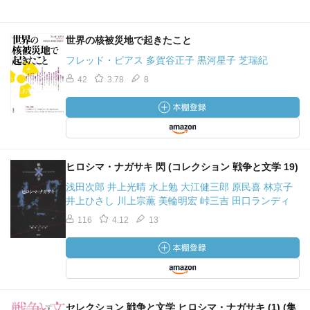
世界の核被災地で起きたこと
フレッド・ピアス 多賀谷正子 黒河星子 芝瑞紀
42
3.78
8
ヒロシマ・ナガサキ 閃 (コレクション 戦争と文学 19)
浅田次郎 井上光晴 水上勉 大江健三郎 原民喜 林京子
井上ひさし 川上宗薫 美輪明宏 峠三吉 田口ランディ
116
4.12
13
セレクション 戦争と文学 ヒロシマ・ナガサキ (1) (集