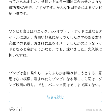
っておられました。番組レギュラー開始に合わせたような
見に大いに賛成で、なんとかしてストーリーを作ろうと思
成功者Kの発売、さすがです。そんな羽田圭介によるゾンビ
案している。このストーリーはコンテクスト（文脈）と読
柄小説です。
み替えることも可能なのだよね。「いかに内輪ウケを増や
すか？」という斜に構えた書き方にもできる。このコンテ
クスト＝文脈に、この作品は違った角度で切り込んでいる
ゾンビと言えばパニック。xxxオブ・ザ・デッドに連なるタ
のだよね。その下敷きとして文脈が積み上がっている「ゾ
イトルに加え、青白い顔色にがっつりしたクマのある女子
ンビ」というコンテンツを利用したというね。ゾンビっ
高生？の表紙、おまけに血をイメージしたかのようなレッ
て、どんな他ホラーキャラも肩を並べることができないぐ
ドとなると余計そうかなと。でも、違いました。先入観は
らい多種多様な分派がされていて、綿々と、脈々と（まさ
怖いですね。
しく「脈」！）、過去から現在まで「ゾンビとは？」とい
う川ができてるからね。
そこに、おそらくは羽田圭介さんご自身が色々と抱えて
ゾンビは急に発生し、ふらふら歩き噛み付こうとする。意
いるであろう出版業界・文壇・・・いわゆる物書き界隈の
思はない模様。噛まれたらゾンビになる等ここら辺は、ゾ
沢山の文脈、そして、日本人の文脈への依存・・・そもそ
ンビ映画の通り。でも、パニック度はそこまで高くない。
もハイコンテクストである日本語という言語の特質・・・
中盤以降から人間対ゾンビの戦いが高まりますが、それま
そういったものが加味されて、この作品に昇華されたのだ
では「ああ。最近ゾンビいますよね」程度に落ち着いてま
続きを読む
ろうねぇ。
す。噛み付こうとするけどふらふらしてるから避けれるな
「ストーリー（文脈と読み替えてもいい、ここでは）」
ら大して気にしない人々、なんでや？となる設定です。な
1
詳細をみる