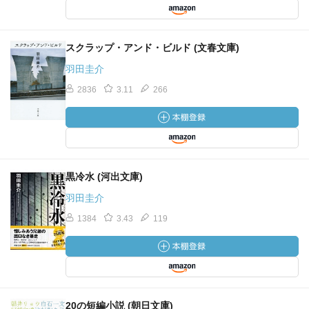
スクラップ・アンド・ビルド (文春文庫)
羽田圭介
2836
3.11
266
黒冷水 (河出文庫)
羽田圭介
1384
3.43
119
20の短編小説 (朝日文庫)