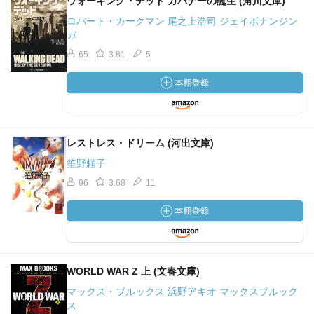
ウォーキング・デッド ガバナーの誕生 (角川文庫)
ロバート・カークマン 尾之上浩司 ジェイボナンジン
ガ
65
3.81
5
レストレス・ドリーム (河出文庫)
笙野頼子
96
3.68
11
WORLD WAR Z 上 (文春文庫)
マックス・ブルックス 浜野アキオ マックスブルック
ス