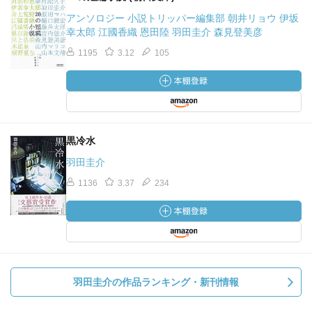
アンソロジー 小説トリッパー編集部 朝井リョウ 伊坂
幸太郎 江國香織 恩田陸 羽田圭介 森見登美彦
1195
3.12
105
黒冷水
羽田圭介
1136
3.37
234
羽田圭介の作品ランキング・新刊情報