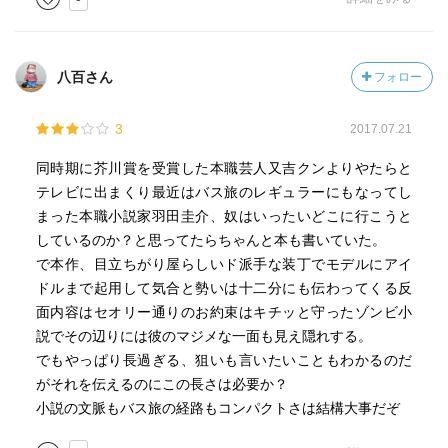
八百さん
フォロー
3
2017.07.21
同時期に芥川賞を受賞した本職芸人又吉クンよりやたらと
テレビに出まくり最近はバス旅のレギュラーにもなってし
まった本職小説家羽田圭介、奴はいったいどこに行こうと
しているのか？と思ってたらちゃんと本も書いていた。
で本作、目立ちがり屋らしいド派手な装丁でモデルにアイ
ドルまで起用して気合と勢いは十二分にも伝わってくる反
面内容はセオリー通りのお約束はキチッと守ったゾンビ小
説でその辺りには彼のマジメな一面も見え隠れする。
でもやっぱり長過ぎる、狙いも言いたいこともわかるのだ
がそれを伝えるのにこの長さは必要か？
小説の文脈もバス旅の経路もコンパクトさは結構大事だぞ