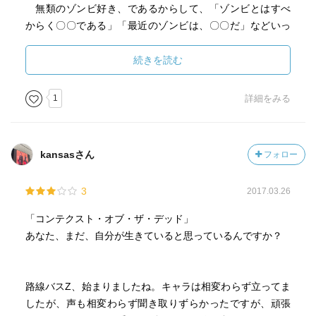
無類のゾンビ好き、であるからして、「ゾンビとはすべ
からく〇〇である」「最近のゾンビは、〇〇だ」などいっ
た文脈は、わかる部類に入る。しかもタイトルが「コンテ
クスト・『オブ・ザ・デッド』」というタイトル・・・ゾ
続きを読む
ンビが登場する。読みながら脳内では、勝手にゾンビに関
するストーリー・フローチャートが構築されて、それに沿
1
詳細をみる
って文章を進めていったんだよね。それが第一部。
ところが実際に、南雲晶という登場人物が、元ＡＶ女優
に向けて「今、自分が見ているモノから判断をする（＝過
kansasさん
フォロー
去の文脈に頼らない）」といったセリフを自身に投げかけ
たり、女子高生高崎希という登場人物が同級生が企画して
3
2017.03.26
いるデモに加わらない決断をするあたりから「うん？おか
しいぞ？普通のゾンビものとは違うぞ？」という違和感
「コンテクスト・オブ・ザ・デッド」
が。そりゃそうなのだけどね、ただのゾンビものを書くこ
あなた、まだ、自分が生きていると思っているんですか？
と自体、羽田圭介さんじゃないだろうからね。
第二部の中盤あたりからやっと「『コンテクスト』・オ
ブ・ザ・デッド」の意味が色濃く出てくる。自分自身もそ
路線バスZ、始まりましたね。キャラは相変わらず立ってま
うだけど、最近はストーリーを自身のコンテンツにくっつ
したが、声も相変わらず聞き取りずらかったですが、頑張
ける意識が本当に流行していて・・・自分自身も、その意