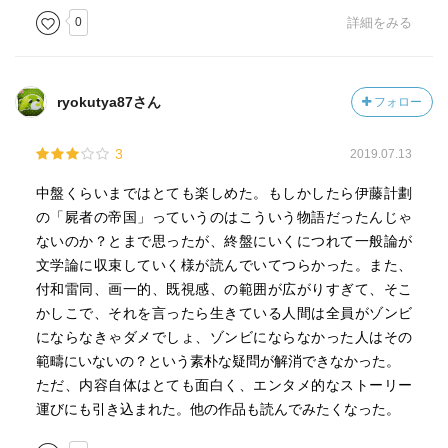
0
詳細をみる
ryokutya87さん
フォロー
3
2019.07.13
中盤くらいまではとても楽しめた。もしかしたら伊藤計劃
の「屍者の帝国」っていうのはこういう物語だったんじゃ
ないのか？とまで思ったが、終盤にいくにつれて一般論が
文学論に収束していく様が読んでいてつらかった。また、
付和雷同、画一的、既視感、の範囲が広がりすぎて、そこ
かしこで、それを言ったら生きている人間は全員がゾンビ
にならなきゃダメでしょ、ゾンビにならなかった人はその
範疇にいないの？という素朴な疑問が解消できなかった。
ただ、内容自体はとても面白く、エンタメ的なストーリー
運びにも引き込まれた。他の作品も読んでみたくなった。