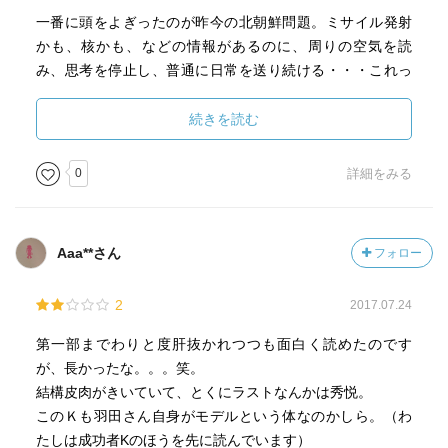
一番に頭をよぎったのが昨今の北朝鮮問題。ミサイル発射
かも、核かも、などの情報があるのに、周りの空気を読
み、思考を停止し、普通に日常を送り続ける・・・これっ
てコワイなと。
でも、自分で考え（パニックを引き起こすような）声を上
続きを読む
げるのは空気が読めない人のすることですから、誰もしな
いという・・・
0
詳細をみる
不安なのに、解決のための思考を停止させ、他人に委ねる
のって思っている以上にまずいことだという気がしてきま
した。
Aaa**さん
フォロー
思考の多様性が確保されないと種の存続の危険に繋がると
2
2017.07.24
いう、その警笛を鳴らした挑発的な作品だと思います。
第一部までわりと度肝抜かれつつも面白く読めたのです
が、長かったな。。。笑。
結構皮肉がきいていて、とくにラストなんかは秀悦。
このＫも羽田さん自身がモデルという体なのかしら。（わ
たしは成功者Kのほうを先に読んでいます）