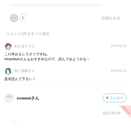
ら。
http://www.vagrantup.jp/entry/2016/12/19/152051
1
詳細をみる
コメント
2
件をすべて表示
あよはたさん
2018.03.12
この本おもしろそうですね。
misyobunさんもおすすめなので、読んでみようかな～
魚に感謝さん
2018.03.12
是非読んで下さい！
osawatさん
フォロー
2025.05.06
ふむ