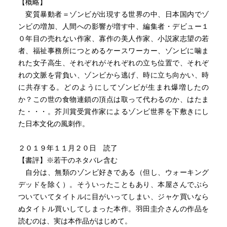
【概略】
変質暴動者＝ゾンビが出現する世界の中、日本国内でゾ
ンビの増加、人間への影響が増す中、編集者・デビュー１
０年目の売れない作家、寡作の美人作家、小説家志望の若
者、福祉事務所につとめるケースワーカー、ゾンビに噛ま
れた女子高生、それぞれがそれぞれの立ち位置で、それぞ
れの文脈を背負い、ゾンビから逃げ、時に立ち向かい、時
に共存する。どのようにしてゾンビが生まれ爆増したの
か？この世の食物連鎖の頂点は取って代わるのか、はたま
た・・・。芥川賞受賞作家によるゾンビ世界を下敷きにし
た日本文化の風刺作。
２０１９年１１月２０日 読了
【書評】※若干のネタバレ含む
自分は、無類のゾンビ好きである（但し、ウォーキング
デッドを除く）。そういったこともあり、本屋さんでぶら
ついていてタイトルに目がいってしまい、ジャケ買いなら
ぬタイトル買いしてしまった本作。羽田圭介さんの作品を
読むのは、実は本作品がはじめて。