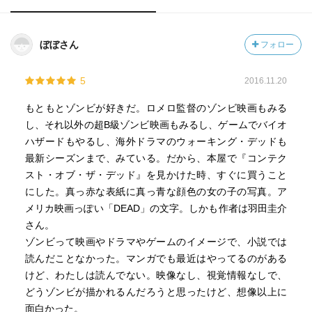
ぼぼさん
フォロー
5
2016.11.20
もともとゾンビが好きだ。ロメロ監督のゾンビ映画もみる
し、それ以外の超B級ゾンビ映画もみるし、ゲームでバイオ
ハザードもやるし、海外ドラマのウォーキング・デッドも
最新シーズンまで、みている。だから、本屋で『コンテク
スト・オブ・ザ・デッド』を見かけた時、すぐに買うこと
にした。真っ赤な表紙に真っ青な顔色の女の子の写真。ア
メリカ映画っぽい「DEAD」の文字。しかも作者は羽田圭介
さん。
ゾンビって映画やドラマやゲームのイメージで、小説では
読んだことなかった。マンガでも最近はやってるのがある
けど、わたしは読んでない。映像なし、視覚情報なしで、
どうゾンビが描かれるんだろうと思ったけど、想像以上に
面白かった。