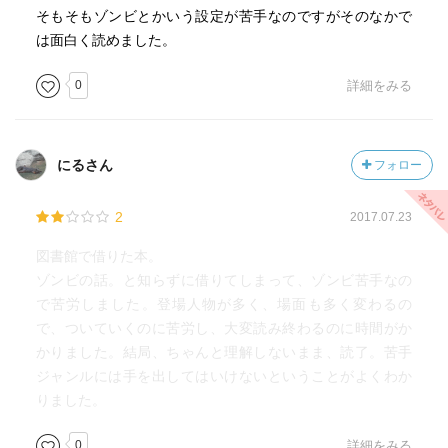
そもそもゾンビとかいう設定が苦手なのですがそのなかで
は面白く読めました。
0
詳細をみる
にるさん
フォロー
2
2017.07.23
図書館で借りた本。
ゾンビの話。と知らずに借りてしまって、ゾンビ苦手なの
で苦労しました。登場人物が多く、場面も多く変わるの
で、ついていくのに苦労し、大変読み終わるのに時間がか
かりました。結局、ちゃんと理解しないまま、読了。苦手
ジャンルには手を出してはいけないということがよくわか
りました。
0
詳細をみる