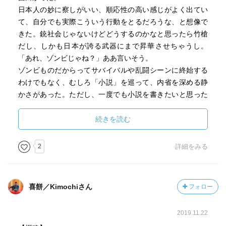
日本人の妙に察しがいい、順応性の高い感じがよく出てい
て、自分でも実際こういう行動をとるだろうな、と想像で
きた。銃社会じゃないけどどうするのかなと思ったら竹槍
だし、しかも日本が誇る武器にまで昇華させちゃうし。
「あれ、ゾンビじゃね？」ああ言いそう。
ゾンビものだからってサバイバルや乱闘シーンに終始する
わけでもなく、むしろ「小説」を巡って、内省を深める静
かさがあった。ただし、一度でも小説を書きたいと思った
ことのある人間にとっては、その静かな内省シーンこそ
が、ひりひりと痛みをもって突いてくる。ゾンビになる文
続きを読む
脈。作中の創作論でがんがんハードルをあげておきなが
ら、作者の羽田さんは、見事にそれを超えたんだと思う。
2
詳細をみる
こんな小説読んだことない、と思った。
喜餅／Kimochiさん
フォロー
2019.11.22