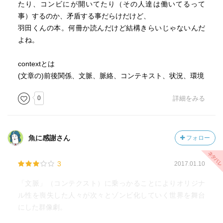
たり、コンビにが開いてたり（その人達は働いてるって
事）するのか、矛盾する事だらけだけど、
面白いのは、過去の文豪がゾンビとして復活することやワ
羽田くんの本。何冊か読んだけど結構きらいじゃないんだ
ナビーゾンビという物書きだったひとが噛まれてないのに
よね。
ゾンビになるという設定。ゾンビに噛まれてしまった女子
高生の希は、何故か噛めばゾンビを治せる、ただ確実性は
contextとは
なく失敗したらゾンビは爆死というのも普通のゾンビ設定
(文章の)前後関係、文脈、脈絡、コンテキスト、状況、環境
ではないですよね。ここらへんが羽田圭介のオリジナリテ
ィなのでしょうか。ゾンビによって復活するKや最後は、受
0
詳細をみる
賞書評で締める辺りもパニック系ではない形で書きたかっ
たのが伝わりました。ただ、ボリュームは400Pと若干間延
び感があり、もう少しコンパクトにした方がテンポも出て
魚に感謝さん
フォロー
良かったのではと感じました。
3
2017.01.10
という訳でパニックを期待したら肩透かしくらう可能性大
「文脈」（コンテクスト）に乗っかることによりオリジナ
と思います。だから、この世界で生き残れるのは誰なの
ル性を喪失した人々が次々とゾンビ化していく世界を舞台
か！とかの紹介はやめたほうが良い気がしますw。あくまで
にした群像劇。
中身は、物書きの世界に対するあれこれ(皮肉もあり)ですか