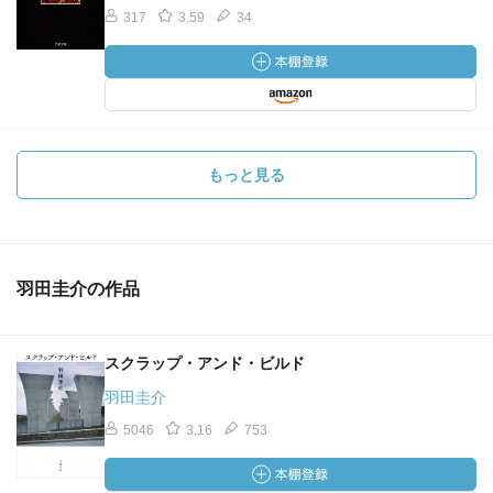
317
3.59
34
もっと見る
羽田圭介の作品
スクラップ・アンド・ビルド
羽田圭介
5046
3.16
753