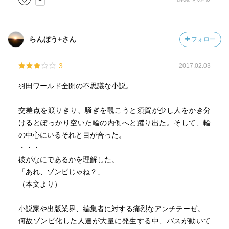
を重視してきた自分にとっては、少しショックだったし、
ので、パニック系を期待して読むと萎える可能性がありま
基本に立ち返らなくては・・・と、身につまされた思い、
す。
あったね、正直（笑）もう少し正確に自分の感情を描写す
るなら、クリエイターの部分として身につまされ、そして
らんぼう+さん
フォロー
プロモーターの部分としては相反する感覚だった。
また、どんなにゾンビが出ようとも、物語の中心は、物書
ただこの作品、これこそが「ゾンビ」という文脈を下敷
3
2017.02.03
きのあれこれなので、パニック度は更に薄まってる印象で
きにしているから読者の反応は大きく分かれるだろうなぁ
す。
羽田ワールド全開の不思議な小説。
と思った。純粋に「おぉ、羽田圭介がゾンビものを書いた
か！」なんて感じで「ゾンビ物語」を楽しみたい・・・と
交差点を渡りきり、騒ぎを覗こうと須賀が少し人をかき分
いう文脈を期待した読者にとってはマイナスな展開だろう
編集者の須賀が、作家Kに心の中で言い放つ「あんた、まだ
けるとぽっかり空いた輪の内側へと躍り出た。そして、輪
なぁ。逆に言語や文化の違いを楽しめるような読者からす
生きているつもりなのか？」は、随分売れてないのに自分
の中心にいるそれと目が合った。
ると、「おぉ、そうきたか」というニヤリとした感覚、湧
の立ち位置を理解できず、まだ文壇の世界で生きている(し
・・・
き上がると思う。読み手を選ぶ作品だよね。自分は両方と
かも受賞当時を忘れられず)と思っていることへの痛烈な皮
彼がなにであるかを理解した。
も楽しめる立場だったからよかったよ。
肉は、強烈です。この須賀、作家Kを始め、久しぶりに小説
「あれ、ゾンビじゃね？」
最後に本作品で文脈に苦しむクリエイターの箇所、それ
を発表した美人作家の桃咲カヲル、家族で北へ逃げる小説
（本文より）
を全て「トーストマスターズクラブのコンテストスピー
家志望の南雲晶と物書きが登場人物に多く、各々の視点か
チ」と置き換えて読むと、とても興味深い印象になった
ら文壇が語られます。なので、ゾンビ小説よりは、文学チ
小説家や出版業界、編集者に対する痛烈なアンチテーゼ。
よ。傾向と対策の向こう側に・・・どうやっていけるか？
ック。
何故ゾンビ化した人達が大量に発生する中、バスが動いて
そんなことを考えるキッカケになったよ。