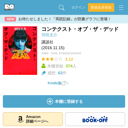
ログイン
新規会員登録
お待たせしました！「再読記録」が読書グラフに登場！
NEW
コンテクスト・オブ・ザ・デッド
羽田圭介
講談社
(2016.11.15)
ISBN・EAN:
9784062203340
3.12
本棚登録:
374
人
感想:
62
件
Kindle版
本棚に登録する
Amazon
詳細ページへ