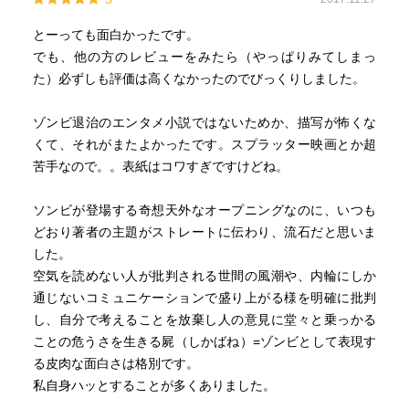
とーっても面白かったです。
でも、他の方のレビューをみたら（やっぱりみてしまっ
た）必ずしも評価は高くなかったのでびっくりしました。
ゾンビ退治のエンタメ小説ではないためか、描写が怖くな
くて、それがまたよかったです。スプラッター映画とか超
苦手なので。。表紙はコワすぎですけどね。
ソンビが登場する奇想天外なオープニングなのに、いつも
どおり著者の主題がストレートに伝わり、流石だと思いま
した。
空気を読めない人が批判される世間の風潮や、内輪にしか
通じないコミュニケーションで盛り上がる様を明確に批判
し、自分で考えることを放棄し人の意見に堂々と乗っかる
ことの危うさを生きる屍（しかばね）=ゾンビとして表現す
る皮肉な面白さは格別です。
私自身ハッとすることが多くありました。