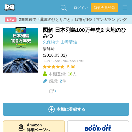
ログイン
新規会員登録
2週連続で『薬屋のひとりごと』17巻が1位！マンガランキング
NEW
図解 日本列島100万年史2 大地のひ
みつ
久保純子
山崎晴雄
講談社
(2018.03.02)
ISBN・EAN:
9784062207799
5.00
本棚登録:
18
人
感想:
2
件
本棚に登録する
Amazon
詳細ページへ