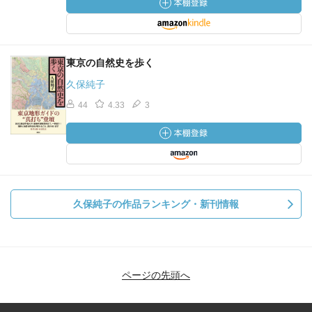
東京の自然史を歩く
久保純子
44
4.33
3
久保純子の作品ランキング・新刊情報
ページの先頭へ