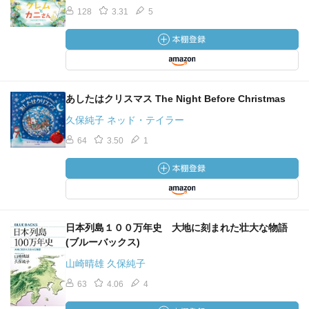
128
3.31
5
あしたはクリスマス The Night Before Christmas
久保純子 ネッド・テイラー
64
3.50
1
日本列島１００万年史 大地に刻まれた壮大な物語
(ブルーバックス)
山崎晴雄 久保純子
63
4.06
4