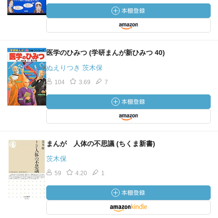
医学のひみつ (学研まんが新ひみつ 40)
ぬえりつき 茨木保
104
3.69
7
まんが 人体の不思議 (ちくま新書)
茨木保
59
4.20
1