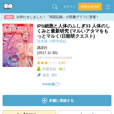
ログイン
新規会員登録
お待たせしました！「再読記録」が読書グラフに登場！
NEW
iPS細胞と人体のふしぎ33 人体のし
くみと最新研究 (マルいアタマをも
っとマルく!日能研クエスト)
茨木保
小野寺佑紀
講談社
(2017.11.30)
ISBN・EAN:
9784062208826
3.00
本棚登録:
30
人
感想:
2
件
Kindle版
本棚に登録する