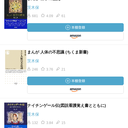
茨木保
681
4.09
61
まんが 人体の不思議 (ちくま新書)
茨木保
246
3.76
21
ナイチンゲール伝(図説看護覚え書とともに)
茨木保
132
3.84
15