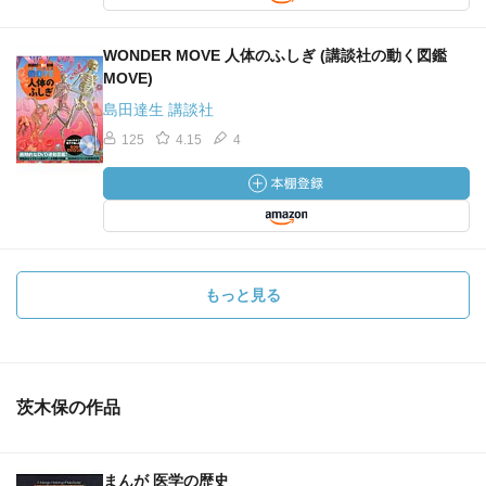
WONDER MOVE 人体のふしぎ (講談社の動く図鑑
MOVE)
島田達生 講談社
125
4.15
4
もっと見る
茨木保の作品
まんが 医学の歴史