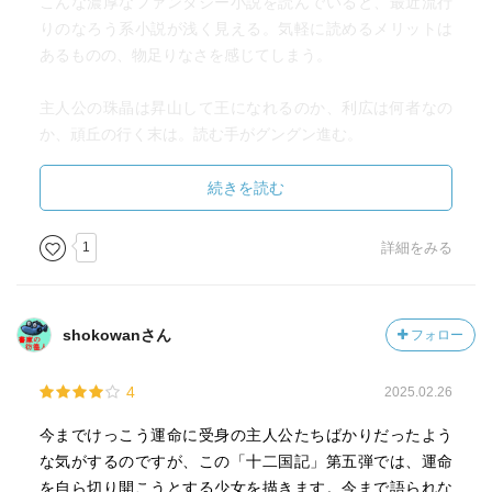
こんな濃厚なファンタジー小説を読んでいると、最近流行
りのなろう系小説が浅く見える。気軽に読めるメリットは
あるものの、物足りなさを感じてしまう。
主人公の珠晶は昇山して王になれるのか、利広は何者なの
か、頑丘の行く末は。読む手がグングン進む。
人対妖魔ではなく、人＋騎獣対妖魔の構図がいい。単なる
騎馬ではなく、戦う仲間。ポケモンとは違う、飼い主も共
続きを読む
に戦うから。ガッシュみたいな感じか。要はビーストテイ
マー。男心をくすぐる。
1
詳細をみる
珠晶の行動力、成長が身に染みる。
shokowanさん
フォロー
いい大人たちみんな、王がいないと嘆いているだけで、誰
も自分が王になろうとしない。それを嘆いている自分も同
4
2025.02.26
じだと、12歳ながら自分が王になろうと行動する。内心、
こんな小娘がなれるはずないと思うが、それでもやるだけ
今までけっこう運命に受身の主人公たちばかりだったよう
やる、それでこそ言いたいことが言える。
な気がするのですが、この「十二国記」第五弾では、運命
本当にそう、素晴らしい考え。なかなか行動まで移せな
を自ら切り開こうとする少女を描きます。今まで語られな