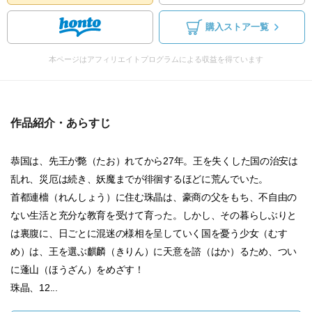
購入ストア一覧
本ページはアフィリエイトプログラムによる収益を得ています
作品紹介・あらすじ
恭国は、先王が斃（たお）れてから27年。王を失くした国の治安は
乱れ、災厄は続き、妖魔までが徘徊するほどに荒んでいた。
首都連檣（れんしょう）に住む珠晶は、豪商の父をもち、不自由の
ない生活と充分な教育を受けて育った。しかし、その暮らしぶりと
は裏腹に、日ごとに混迷の様相を呈していく国を憂う少女（むす
め）は、王を選ぶ麒麟（きりん）に天意を諮（はか）るため、つい
に蓬山（ほうざん）をめざす！
珠晶、12...