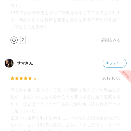
です。
12歳の少女が知恵を絞って妖魔を狩る手立てを考え采配す
る。珠晶が色々な苦難を知恵と勇気と豪運で乗り切る姿に
元気をもらえる作品。
2
詳細をみる
サマさん
フォロー
5
2019.10.08
何もかも全く違っていて互いの理解を拒んでいた珠晶と頑
丘が、お互いのことを分かろうと努力するに至る道筋を通
して、王とは？という十二国記で繰り返し語られるテーマ
に迫っていく。
王はその世界を制するゆえに、その理屈を踏み越えねばな
らない、という利広の台詞、まさに！そこだよな！という