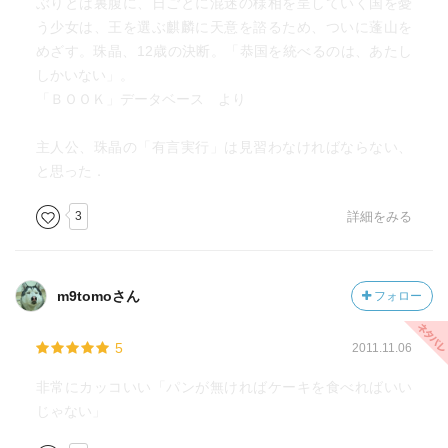
ぶりとは裏腹に、日ごとに混迷の様相を呈していく国を憂
う少女は、王を選ぶ麒麟に天意を諮るため、ついに蓬山を
めざす。珠晶、12歳の決断。「恭国を統べるのは、あたし
しかいない」。
「ＢＯＯＫ」データベース より
主人公、珠晶の「有言実行」は見習わなければならない、
と思った．
3
詳細をみる
m9tomoさん
フォロー
5
2011.11.06
非常にカッコいい「パンが無ければケーキを食べればいい
じゃない」