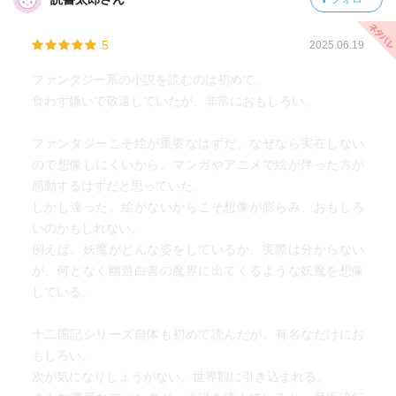
5
2025.06.19
ファンタジー系の小説を読むのは初めて。
食わず嫌いで敬遠していたが、非常におもしろい。
ファンタジーこそ絵が重要なはずだ。なぜなら実在しない
ので想像しにくいから。マンガやアニメで絵が伴った方が
感動するはずだと思っていた。
しかし違った。絵がないからこそ想像が膨らみ、おもしろ
いのかもしれない。
例えば、妖魔がどんな姿をしているか、実際は分からない
が、何となく幽遊白書の魔界に出てくるような妖魔を想像
している。
十二国記シリーズ自体も初めて読んだが、有名なだけにお
もしろい。
次が気になりしょうがない。世界観に引き込まれる。