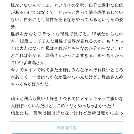
様がいないんでしょ、というその姿勢。自分に過剰な自信
があるわけではなくて、だからと言って過小評価もしてい
ない。自分にも可能性があるならやってみるというその姿
勢。
世界をかなりフラットな視線で見てる。12歳だからなの
か、12歳にしてそんな目線で世界が見れるのか。もうとっ
くに大人になった私はそれがどちらなのか分からない。け
どこれは分かる、珠晶さんかっこよすぎる。めっちゃかっ
こいいよ珠晶さん。
今までメインで出てきた王様はみんなそれぞれ良いところ
があって、一番はなかなか選べないんだけど、珠晶さんめ
ちゃくちゃ好きだな。
頑丘と利広も良い！好き！今までにメインキャラで嫌いな
人ほぼいないんだけど、このトリオめっちゃよかった！
頑丘たち、黄朱は国は持たないけれど故郷は確かにあっ
て、そして自分たちが軽んじられる存在であることを知っ
ていながら、でも自分たちに確かに誇りを持っていたよ
続きを読む