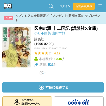
ログイン
新規会員登録
＼プレミアム会員限定／『プレゼント(新潮文庫)』をプレゼン
NEW
ト
図南の翼 十二国記 (講談社X文庫)
小野不由美
山田章博
講談社
(1996.02.02)
ISBN・EAN:
9784062552295
4.12
本棚登録:
6345
人
感想:
523
件
本棚に登録する
Amazon
詳細ページへ