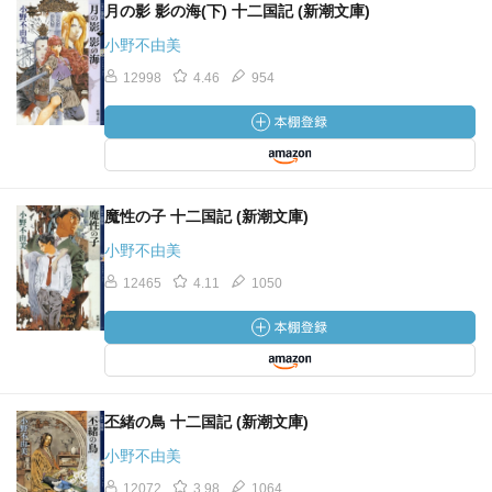
月の影 影の海(下) 十二国記 (新潮文庫)
小野不由美
12998
4.46
954
魔性の子 十二国記 (新潮文庫)
小野不由美
12465
4.11
1050
丕緒の鳥 十二国記 (新潮文庫)
小野不由美
12072
3.98
1064