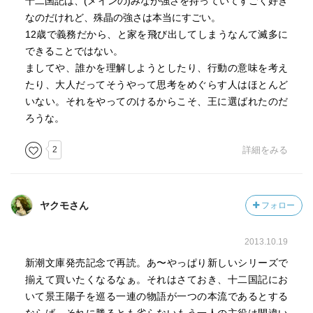
十二国記は、(メインの)みなが強さを持っていてすごく好き
なのだけれど、殊晶の強さは本当にすごい。
12歳で義務だから、と家を飛び出してしまうなんて滅多に
できることではない。
ましてや、誰かを理解しようとしたり、行動の意味を考え
たり、大人だってそうやって思考をめぐらす人はほとんど
いない。それをやってのけるからこそ、王に選ばれたのだ
ろうな。
2
詳細をみる
ヤクモさん
フォロー
2013.10.19
新潮文庫発売記念で再読。あ〜やっぱり新しいシリーズで
揃えて買いたくなるなぁ。それはさておき、十二国記にお
いて景王陽子を巡る一連の物語が一つの本流であるとする