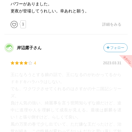
パワーがありました。
更夜が登場してうれしい。幸あれと願う。
1
詳細をみる
岸辺露子さん
フォロー
4
2023.03.31
王になろうとする娘の話で、王になるのがわかってるから
ドキドキハラハラはしない。
でも、ワクワクさせてくれるのはさすがの十二国記シリー
ズ。
負けん気の強い、綺麗事を言う世間知らずな娘だけど、途
中に道理や人を理解して成長が見える。最後は麒麟を遅
い！と張り倒すけど、らしくて良い。
風の万里の巻で少し出ていて、ただ嫌な王だったけど、治
世が続き、この性格が変わってないんだなと思い返して知