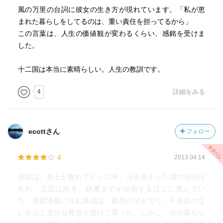
風の万里の台詞に彼女の生き方が現れています。「私が恵
まれた暮らしをしてるのは、重い責任を担ってるから」
この言葉は、人生の価値観が変わるくらい、感銘を受けま
した。
十二国は本当に素晴らしい。人生の教訓です。
4
詳細をみる
ecottさん
フォロー
4
2013.04.14
恭国は、先王が斃れてから27年。王を失くした国の治安は
乱れ、災厄は続き、妖魔までが徘徊するほどに荒んでい
た。首都連檣に住む珠晶は、豪商の父をもち、不自由のな
い生活と充分な教育を受けて育った。しかし、その暮らし