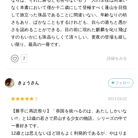
ならば、それに勝るとも劣らないもう一人の主役は間違い
なく本書において僅か十二歳にして登極すべく蓬山を目指
して旅立った珠晶であることに間違いない。年齢なりの幼
さもあり、ばかなこともするけれども、自らの過ちと愚か
さを認めることができる。目の前に現れた麒麟を叱り飛ば
すのもいかにも珠晶らしくて清々しい。更夜の登場も嬉し
い限り。最高の一冊です。
2
詳細をみる
きょうさん
フォロー
5
2013.04.02
【勝手に再読祭り】「恭国を統べるのは、あたししかいな
い!!」と12歳の若さで昇山する少女の物語。シリーズの中で
一番好きです。
12歳とは思えないほど頭もよく利発的であるが、やはりま