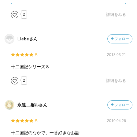
ない、そもそも蓬山に行けるはずがない。」といっている
大人たちと同じだな～と思うと虚しくなりますね。珠晶に
2
詳細をみる
怒られて当然だわ。
子どものときに読むと珠晶の子ども目線で読めるけど、大
人になって読むと大人目線の理屈で読めて二度お得です。
Liebeさん
フォロー
そしてどちらにも「私も頑張らなきゃ」と心に響くものが
あると思います。
5
2013.03.21
十二国記シリーズ８
2
詳細をみる
永遠ニ馨ルさん
フォロー
5
2010.04.26
十二国記のなかで、一番好きなお話