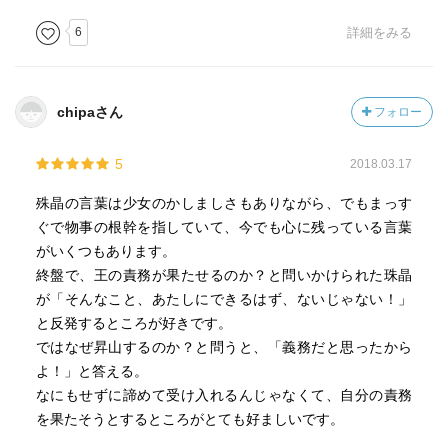
ね。日本国籍を持って日本に住む私にはその色んな気持ち
が正直自分のもののようには分からないけど、でも今もこ
6
詳細をみる
の地球で、それと近い状態で生きる人たちがいるかと思う
と……差別や虐殺はだめ、絶対。
chipaさん
フォロー
話がなんか逸れました。
5
2018.03.17
しかし供麒は本当、供王と良いコンビだと思う。ある意
味。
殊晶の言葉は少女のかしましさもありながら、でもまっす
ぐで物事の根幹を指していて、今でも心に残っている言葉
がいくつもあります。
最後に。読む順は本当に好きな順でいいと思うんですけ
終盤で、王の責務が果たせるのか？と問いかけられた珠晶
ど、折角なら私は、これを読む前に東の海神をぜひ読んで
が「そんなこと、あたしにできるはず、ないじゃない！」
ほしいな……と思いました！！！
と反発するところが好きです。
ではなぜ昇山するのか？と問うと、「義務だと思ったから
よ！」と答える。
なにもせずに諦めて受け入れるんじゃなくて、自分の責務
を果たそうとするところがとても好ましいです。