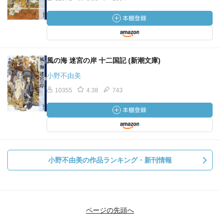
風の海 迷宮の岸 十二国記 (新潮文庫)
小野不由美
10355
4.38
743
小野不由美の作品ランキング・新刊情報
ページの先頭へ