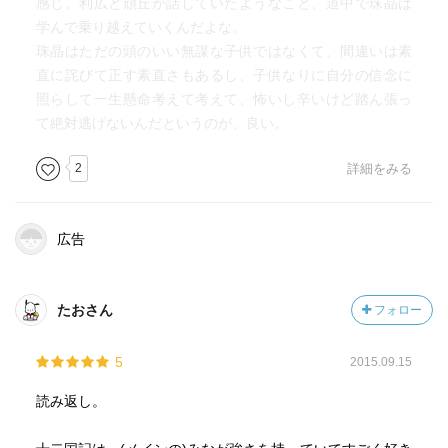
感じ。利広と頑丘が話していたようなこと、道中で珠晶は
学んで乗り越えていくんだよな。
珠晶はただの頭のいい無謀な子供ではなくて、間違いは素
直に詫びて正す素直さもあるし、子供なりに自分の信念に
照らして一生懸命考えて考えて、怖いし辛いけど踏ん張っ
て絶対逃げないんだというのが、良い。
2
詳細をみる
広告
たおさん
フォロー
5
2015.09.15
読み返し。