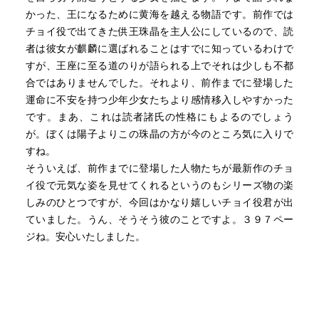
い。でも行動したからこそ成長する。
かった、王になるために黄海を越える物語です。前作では
チョイ役で出てきた供王珠晶を主人公にしているので、読
弱きを助ける。
者は彼女が麒麟に選ばれることはすでに知っているわけで
しかし自分も強いわけではない。弱きものより少し強いだ
すが、王座に至る道のりが語られる上でそれは少しも不都
けで、自分も弱い。手の届く数人しか助けることはできな
合ではありませんでした。それより、前作までに登場した
い。全員を救う努力はできても、全員を救うことはできな
運命に不安を持つ少年少女たちより感情移入しやすかった
い。
です。まあ、これは読者諸氏の性格にもよるのでしょう
腑に落ちた。自分も弱いんだ。
が。ぼくは陽子よりこの珠晶の方が今のところ気に入りで
すね。
他にも、答えを教えるだけじゃダメ。など、ただの小説で
そういえば、前作までに登場した人物たちが最新作のチョ
はなく、自己啓発にもなる小説だった。
イ役で元気な姿を見せてくれるというのもシリーズ物の楽
しみのひとつですが、今回はかなり嬉しいチョイ役君が出
他の十二国記シリーズも読みたいが、長いな。
ていました。うん、そうそう彼のことですよ。３９７ペー
ジね。安心いたしました。