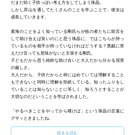
だまだ幼く子供っぽい考え方をしてしまう珠晶。
しかし昇山を通してたくさんのことを学ぶことで、彼女は
成長していきます。
黄海のことをよく知っている剛氏らが他の者たちに助言を
して助け合えば良いのにと思う珠晶に、ではこちらが持っ
ているものを相手が持っていなければどうする？悪戯に答
えだけ言っても意味がないと主張する剛氏。
子どもだから思う純粋な助け合いと大人だから分かる現実
の厳しさ。
大人だから、子供だからと枠にはめていては理解すること
もできないと同時に理解を拒絶している。知ったふりをし
ていることは知らないことに等しく、知ろうとすることが
大切なのだということを学ばされました。
「やるべきことをやってから嘆けば」という珠晶の言葉に
グサッときましたね。
結局私も「どうして誰も王になろうとしないんだ、王は現
れないんだ、って怒っておいて、自分は王になれるはずが
続きを読む