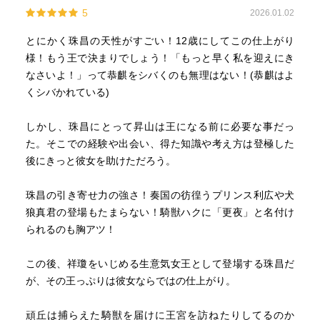
5
2026.01.02
とにかく珠昌の天性がすごい！12歳にしてこの仕上がり
様！もう王で決まりでしょう！「もっと早く私を迎えにき
なさいよ！」って恭麒をシバくのも無理はない！(恭麒はよ
くシバかれている)
しかし、珠昌にとって昇山は王になる前に必要な事だっ
た。そこでの経験や出会い、得た知識や考え方は登極した
後にきっと彼女を助けただろう。
珠昌の引き寄せ力の強さ！奏国の彷徨うプリンス利広や犬
狼真君の登場もたまらない！騎獣ハクに「更夜」と名付け
られるのも胸アツ！
この後、祥瓊をいじめる生意気女王として登場する珠昌だ
が、その王っぷりは彼女ならではの仕上がり。
頑丘は捕らえた騎獣を届けに王宮を訪ねたりしてるのか