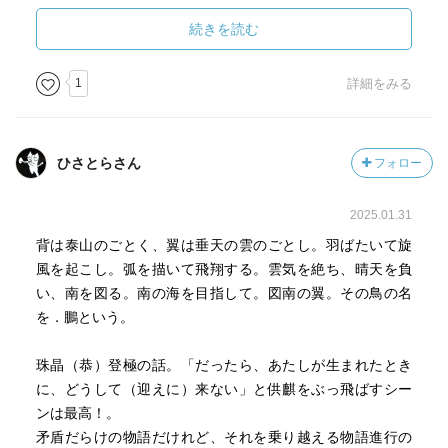
続きを読む
1
詳細をみる
ひさとらさん
フォロー
2025.01.31
背は泰山のごとく、翼は垂天の雲のごとし。羽ばたいて旋
風を起こし。弧を描いて飛翔する。雲気を絶ち、晴天を負
い、南を図る。南の海を目指して。図南の翼。その鳥の名
を．鵬という。
珠晶（恭）登極の話。「だったら、あたしが生まれたとき
に、どうして（迎えに）来ない」と供麒をぶっ飛ばすシー
ンは最高！。
矛盾だらけの物語だけれど、それを乗り越える物語進行の