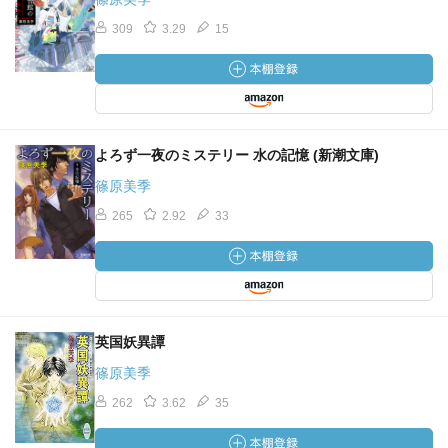
309
3.29
15
よろず一夜のミステリー 水の記憶 (新潮文庫)
篠原美季
265
2.92
33
英国妖異譚
篠原美季
262
3.62
35