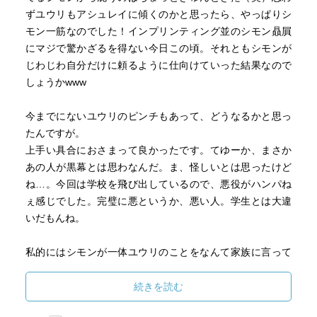
ずユウリもアシュレイに傾くのかと思ったら、やっぱりシ
モン一筋なのでした！インプリンティング並のシモン贔屓
にマジで驚かざるを得ない今日この頃。それともシモンが
じわじわ自分だけに頼るように仕向けていった結果なので
しょうかwww
今までにないユウリのピンチもあって、どうなるかと思っ
たんですが。
上手い具合におさまって良かったです。てゆーか、まさか
あの人が黒幕とは思わなんだ。ま、怪しいとは思ったけど
ね…。今回は学校を飛び出しているので、悪役がハンパね
ぇ感じでした。完璧に悪というか、悪い人。学生とは大違
いだもんね。
私的にはシモンが一体ユウリのことをなんて家族に言って
いたのかが気になるww アンリじゃないけど完璧に嫁扱いだ
よ、あの歓迎ぶりはヽ(^o^)丿 それだけ惚気て紹介してたん
続きを読む
でしょうか？そんなシモンも見てみたいような…ww