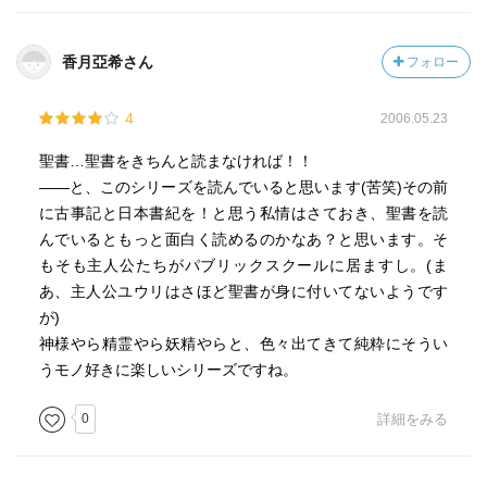
香月亞希さん
フォロー
4
2006.05.23
聖書…聖書をきちんと読まなければ！！
――と、このシリーズを読んでいると思います(苦笑)その前
に古事記と日本書紀を！と思う私情はさておき、聖書を読
んでいるともっと面白く読めるのかなあ？と思います。そ
もそも主人公たちがパブリックスクールに居ますし。(ま
あ、主人公ユウリはさほど聖書が身に付いてないようです
が)
神様やら精霊やら妖精やらと、色々出てきて純粋にそうい
うモノ好きに楽しいシリーズですね。
0
詳細をみる