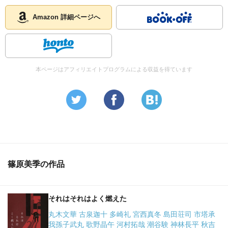
Amazon 詳細ページへ
本ページはアフィリエイトプログラムによる収益を得ています
篠原美季の作品
それはそれはよく燃えた
丸木文華 古泉迦十 多崎礼 宮西真冬 島田荘司 市塔承
我孫子武丸 歌野晶午 河村拓哉 潮谷験 神林長平 秋吉