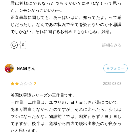
君は神様にでもなったつもりかい？にそれな！って思っ
た。シモンかっこいいわー。
正直黒幕に関しても、あーはいはい。知ってたよ。って感
じだったし。なんであの状況で全てを疑わないのか不思議
でしかない。それに関するお咎め？もないしね。残念。
0
詳細をみる
NAGIさん
フォロー
2
2025.08.08
英国妖異譚シリーズの三作目です。
一作目、二作目は、ユウリのナヨナヨしさが鼻について、
あまり面白くなかったのですが、それに比べたら、少しは
マシになったかな…物語前半では、相変わらずナヨナヨし
てますが、後半は、危機から自力で脱出出来たのが良かっ
たと思います。