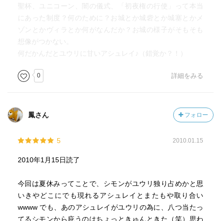
聖杯、ユニコーン、闇の儀式、「初夜権の行使」って本当
にあった制度？何のために？お城とか城砦とか城塞とかメ
ゾンとかヴィラとか何がなんだか？お城の様子がそもそも
想像がつかない。
何だかんだとユウリに甘いアシュレイ♪（錯覚か？！）
0
詳細をみる
鳳さん
フォロー
5
2010.01.15
2010年1月15日読了
今回は夏休みってことで、シモンがユウリ独り占めかと思
いきやどこにでも現れるアシュレイとまたもや取り合い
wwww でも、あのアシュレイがユウリの為に、八つ当たっ
てるシモンから庇うのはちょっときゅんときた（笑）思わ