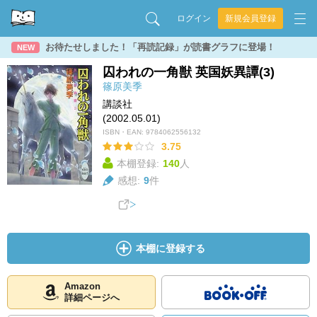
ログイン
新規会員登録
お待たせしました！「再読記録」が読書グラフに登場！
NEW
囚われの一角獣 英国妖異譚(3)
篠原美季
講談社
(2002.05.01)
ISBN・EAN:
9784062556132
3.75
本棚登録:
140
人
感想:
9
件
本棚に登録する
Amazon
詳細ページへ