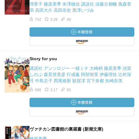
理香子 篠原美季 米澤穂信 講談社 須藤古都離 風森章
羽 高田大介 高田崇史 黒澤いづみ
742
3.26
40
Story for you
講談社 アンソロジー 一穂ミチ 大崎梢 篠原美季 須賀
しのぶ 森見登美彦 行成薫 阿部智里 伊藤理佐 辻村深
月 中島京子 西尾維新 額賀澪 宮下奈都 矢崎存美
586
3.17
65
ヴァチカン図書館の裏蔵書 (新潮文庫)
篠原美季