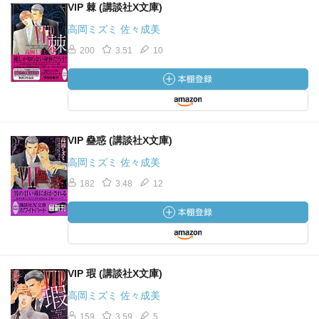
VIP 棘 (講談社X文庫)
高岡ミズミ 佐々成美
200
3.51
10
VIP 蠱惑 (講談社X文庫)
高岡ミズミ 佐々成美
182
3.48
12
VIP 瑕 (講談社X文庫)
高岡ミズミ 佐々成美
159
3.59
5