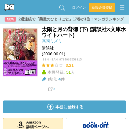
ログイン
新規会員登録
2週連続で『薬屋のひとりごと』17巻が1位！マンガランキング
NEW
太陽と月の背徳 (下) (講談社X文庫ホ
ワイトハート)
高岡ミズミ
講談社
(2006.06.01)
ISBN・EAN:
9784062558815
3.21
本棚登録:
51
人
感想:
4
件
本棚に登録する
Amazon
詳細ページへ