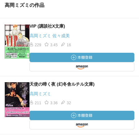
高岡ミズミの作品
VIP (講談社X文庫)
高岡ミズミ 佐々成美
229
3.45
16
天使の啼く夜 (幻冬舎ルチル文庫)
高岡ミズミ
211
3.36
32