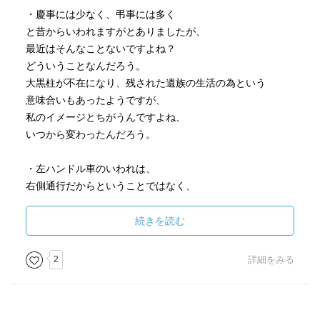
・慶事には少なく、弔事には多く
と昔からいわれますがとありましたが、
最近はそんなことないですよね？
どういうことなんだろう。
大黒柱が不在になり、残された遺族の生活の為という
意味合いもあったようですが、
私のイメージとちがうんですよね、
いつから変わったんだろう。
・左ハンドル車のいわれは、
右側通行だからということではなく、
昔はシフトチェンジが難しく、
右ハンドルだったが右シフトが始まり
続きを読む
車の構造が難しくなるので左ハンドルに変えた。
2
詳細をみる
・炊くは
火と開けた口と人
しゃがんで火を吹くことが炊く、なるほど