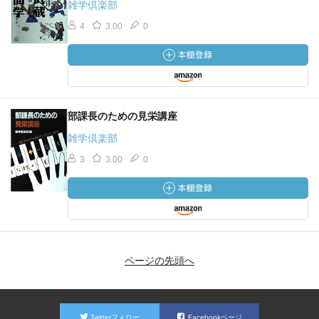
雑学倶楽部
4
3.00
0
部課長のための見栄講座
雑学倶楽部
3
3.00
0
ページの先頭へ
Twitterフォロー
Facebookページ