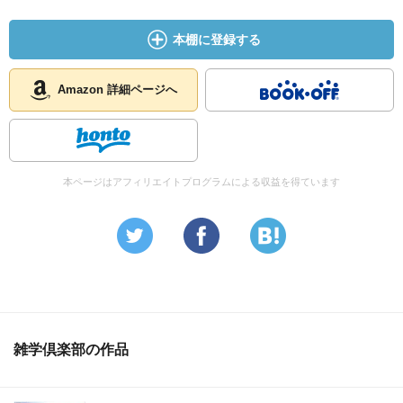
・子育てはお金の教育から（邱永漢著）
本棚に登録する
を古本で探すと。
・蔵書票とか家紋とか花押的なものが欲しいな。
Amazon 詳細ページへ
本ページはアフィリエイトプログラムによる収益を得ています
雑学倶楽部の作品