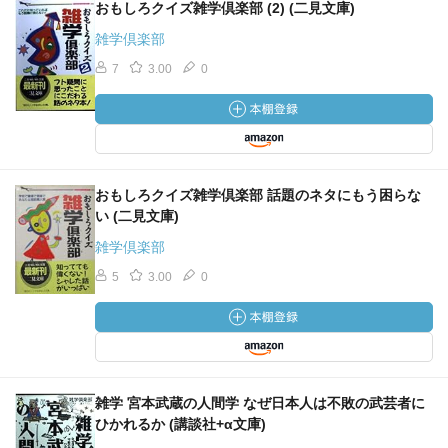
おもしろクイズ雑学倶楽部 (2) (二見文庫)
雑学倶楽部
7
3.00
0
おもしろクイズ雑学倶楽部 話題のネタにもう困らな
い (二見文庫)
雑学倶楽部
5
3.00
0
雑学 宮本武蔵の人間学 なぜ日本人は不敗の武芸者に
ひかれるか (講談社+α文庫)