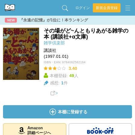
ログイン
新規会員登録
『永遠の記憶』が1位に！本ランキング
NEW
その場がど~んともりあがる雑学の
本 (講談社+α文庫)
雑学倶楽部
講談社
(1997.01.01)
ISBN・EAN:
9784062562164
3.40
本棚登録:
49
人
感想:
1
件
本棚に登録する
Amazon
詳細ページへ