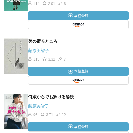
114
2.91
6
美の宿るところ
藤原美智子
113
3.32
7
何歳からでも輝ける秘訣
藤原美智子
96
3.71
12