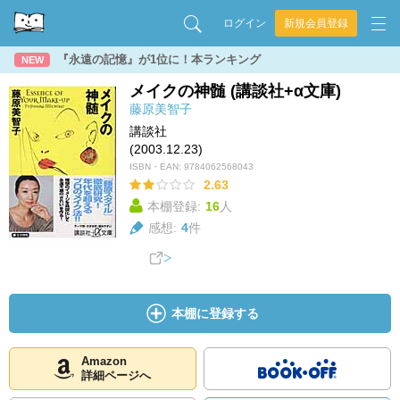
ログイン
新規会員登録
『永遠の記憶』が1位に！本ランキング
NEW
メイクの神髄 (講談社+α文庫)
藤原美智子
講談社
(2003.12.23)
ISBN・EAN:
9784062568043
2.63
本棚登録:
16
人
感想:
4
件
本棚に登録する
Amazon
詳細ページへ