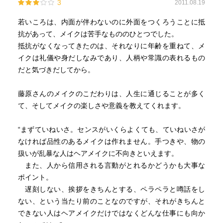
3
2011.08.19
若いころは、内面が伴わないのに外面をつくろうことに抵
抗があって、メイクは苦手なもののひとつでした。
抵抗がなくなってきたのは、それなりに年齢を重ねて、メ
イクは礼儀や身だしなみであり、人柄や常識の表れるもの
だと気づきだしてから。
藤原さんのメイクのこだわりは、人生に通じることが多く
て、そしてメイクの楽しさや意義を教えてくれます。
“まずていねいさ。センスがいくらよくても、ていねいさが
なければ品性のあるメイクは作れません。手つきや、物の
扱いが乱暴な人はヘアメイクに不向きといえます。
また、人から信用される言動がとれるかどうかも大事な
ポイント。
遅刻しない、挨拶をきちんとする、ペラペラと噂話をし
ない、という当たり前のことなのですが、それがきちんと
できない人はヘアメイクだけではなくどんな仕事にも向か