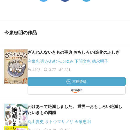
今泉忠明の作品
ざんねんないきもの事典 おもしろい!進化のふしぎ
今泉忠明 かわむらふゆみ 下間文恵 徳永明子
4206
3.77
331
わけあって絶滅しました。 世界一おもしろい絶滅し
たいきもの図鑑
丸山貴史 サトウマサノリ 今泉忠明