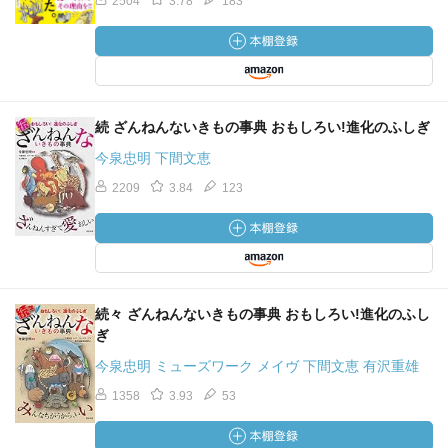
2504
3.78
183
続 ざんねんないきもの事典 おもしろい!進化のふしぎ
今泉忠明 下間文恵
2209
3.84
123
続々 ざんねんないきもの事典 おもしろい!進化のふし
ぎ
今泉忠明 ミューズワーク メイヴ 下間文恵 有沢重雄
1358
3.93
53