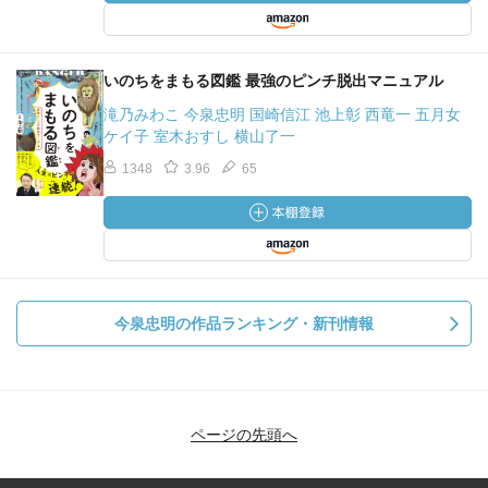
いのちをまもる図鑑 最強のピンチ脱出マニュアル
滝乃みわこ 今泉忠明 国崎信江 池上彰 西竜一 五月女
ケイ子 室木おすし 横山了一
1348
3.96
65
今泉忠明の作品ランキング・新刊情報
ページの先頭へ