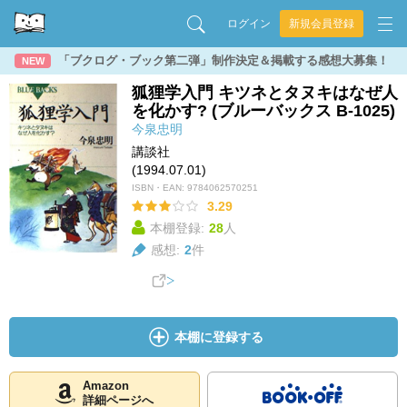
ログイン
新規会員登録
「ブクログ・ブック第二弾」制作決定＆掲載する感想大募集！
NEW
狐狸学入門 キツネとタヌキはなぜ人
を化かす? (ブルーバックス B‐1025)
今泉忠明
講談社
(1994.07.01)
ISBN・EAN:
9784062570251
3.29
本棚登録:
28
人
感想:
2
件
本棚に登録する
Amazon
詳細ページへ